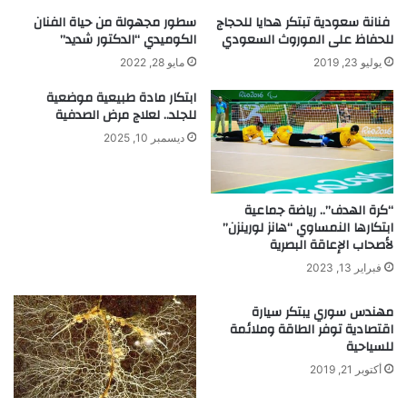
ل
و
فنانة سعودية تبتكر هدايا للحجاج
سطور مجهولة من حياة الفنان
ا
ي
للحفاظ على الموروث السعودي
الكوميدي “الدكتور شديد”
ي
ق
ع
د
يوليو 23, 2019
مايو 28, 2022
ت
م
ابتكار مادة طبيعية موضعية
ر
م
للجلد.. لعلاج مرض الصدفية
ف
ئ
ب
ديسمبر 10, 2025
ا
ا
ت
ل
ا
م
ل
“كرة الهدف”.. رياضة جماعية
خ
ا
ابتكارها النمساوي “هانز لورينزن”
ت
خ
لأصحاب الإعاقة البصرية
ر
ت
فبراير 13, 2023
ع
ر
ا
ا
مهندس سوري يبتكر سيارة
ل
ع
اقتصادية توفر الطاقة وملائمة
ع
ا
للسياحية
ر
ت
ب
ل
أكتوبر 21, 2019
ي
ل
!
ت