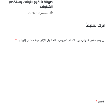
طريقة لتلقيح النباتات باستخدام
!
ن
الفطريات
ف
ديسمبر 10, 2025
ي
ذ
اترك تعليقاً
ف
ي
م
لن يتم نشر عنوان بريدك الإلكتروني.
الحقول الإلزامية مشار إليها بـ
*
ص
ر
ا
ل
ت
ع
ل
ي
ق
*
الاسم
*