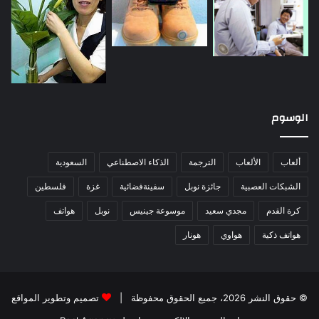
الوسوم
ألعاب
الألعاب
الترجمة
الذكاء الاصطناعي
السعودية
الشبكات العصبية
جائزة نوبل
سفينةفضائية
غزة
فلسطين
كرة القدم
مجدي سعيد
موسوعة جينيس
نوبل
هواتف
هواتف ذكية
هواوي
هونار
© حقوق النشر 2026، جميع الحقوق محفوظة |
تصميم وتطوير المواقع