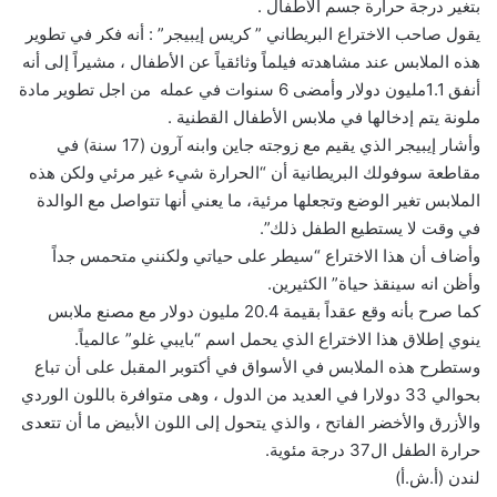
بتغير درجة حرارة جسم الأطفال .
يقول صاحب الاختراع البريطاني ” كريس إيبيجر” : أنه فكر في تطوير
هذه الملابس عند مشاهدته فيلماً وثائقياً عن الأطفال ، مشيراً إلى أنه
أنفق 1.1مليون دولار وأمضى 6 سنوات في عمله من اجل تطوير مادة
ملونة يتم إدخالها في ملابس الأطفال القطنية .
وأشار إيبيجر الذي يقيم مع زوجته جاين وابنه آرون (17 سنة) في
مقاطعة سوفولك البريطانية أن “الحرارة شيء غير مرئي ولكن هذه
الملابس تغير الوضع وتجعلها مرئية، ما يعني أنها تتواصل مع الوالدة
في وقت لا يستطيع الطفل ذلك”.
وأضاف أن هذا الاختراع “سيطر على حياتي ولكنني متحمس جداً
وأظن انه سينقذ حياة” الكثيرين.
كما صرح بأنه وقع عقداً بقيمة 20.4 مليون دولار مع مصنع ملابس
ينوي إطلاق هذا الاختراع الذي يحمل اسم “بايبي غلو” عالمياً.
وستطرح هذه الملابس في الأسواق في أكتوبر المقبل على أن تباع
بحوالي 33 دولارا في العديد من الدول ، وهى متوافرة باللون الوردي
والأزرق والأخضر الفاتح ، والذي يتحول إلى اللون الأبيض ما أن تتعدى
حرارة الطفل ال37 درجة مئوية.
لندن (أ.ش.أ)