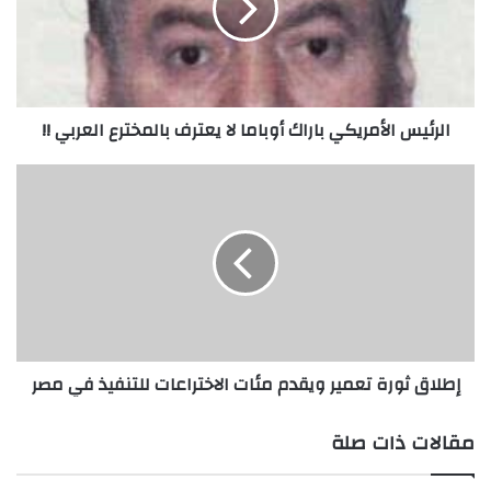
ي
س
ا
ل
أ
الرئيس الأمريكي باراك أوباما لا يعترف بالمخترع العربي !!
م
ر
ي
إ
ك
ط
ي
ل
ب
ا
ا
ق
ر
ث
ا
و
ك
ر
أ
ة
إطلاق ثورة تعمير ويقدم مئات الاختراعات للتنفيذ في مصر
و
ت
ب
ع
ا
م
مقالات ذات صلة
م
ي
ا
ر