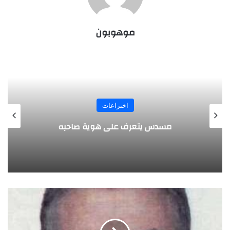
موهوبون
المجلة
طفل مصري يخرج قصاصات الورق من أنفه
وفمه
ا
ل
ر
ئ