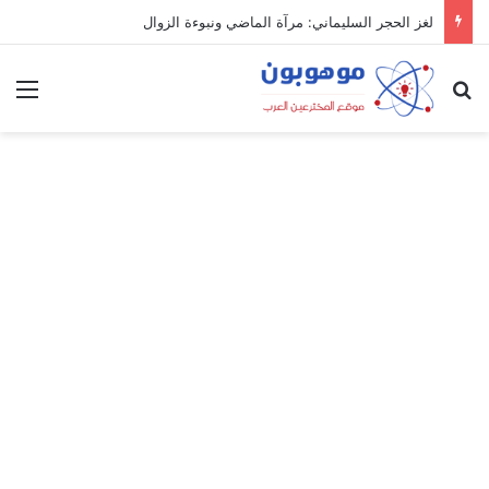
لغز الحجر السليماني: مرآة الماضي ونبوءة الزوال
بحث عن
الق