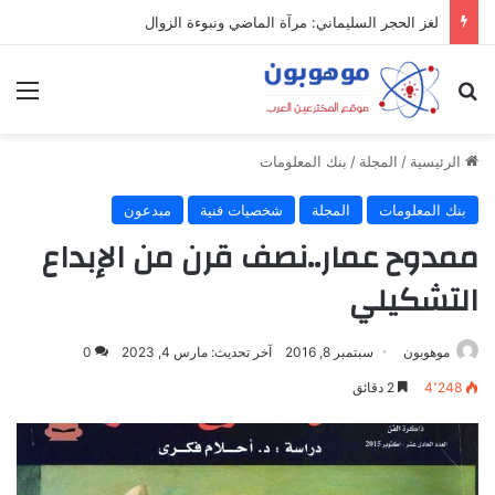
لغز الحجر السليماني: مرآة الماضي ونبوءة الزوال
بحث عن
الق
الرئيسية
/
المجلة
/
بنك المعلومات
بنك المعلومات
المجلة
شخصيات فنية
مبدعون
ممدوح عمار..نصف قرن من الإبداع
التشكيلي
موهوبون
سبتمبر 8, 2016
آخر تحديث: مارس 4, 2023
0
4٬248
2 دقائق