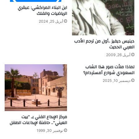
ا
ا
ابن البناء المراكشي: عبقري
ن
ل
الرياضيات والفلك
ه
أ
أبريل 25, 2024
ي
ل
ا
ب
ر
ا
دينيس ديفيز ..أول من ترجم الأدب
ا
ن
العربي الحديث
ل
ي
أبريل 26, 2009
م
ة
ع
لماذا ملأت صور هذا الشاب
س
السعودي شوارع أمستردام؟
ك
ديسمبر 10, 2025
ر
مركز الإبداع الفني بـ “بيت
العيني”.. حاضنة لإبداعات الطفل
نوفمبر 30, 1999