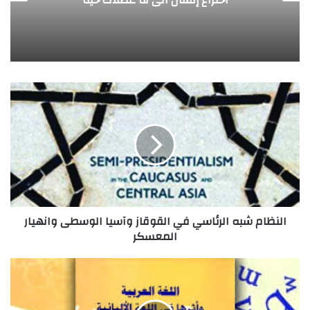
ا
ل
ن
ظ
ا
م
ش
ب
ه
النظام شبه الرئاسي في القوقاز وآسيا الوسطى وانهيار
ا
المعسكر
ل
ر
ئ
ا
ا
ل
س
ل
ي
غ