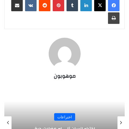
طباعة
موهوبون
اختراعات
مسدس يتعرف على هوية صاحبه