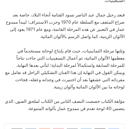
السبعينيات.
فبعد رحيل جمال عبد الناصر تسود القتامة أنحاء البلاد، خاصة بعد
صراع المثقف مع السلطة عام 1970 وحرب الاستنزاف؛ ليبدأ ممدوح
عمار في التعبير عن هذه المرحلة القاتمة، ومع عام 1971 يعود إلى
الألوان الزيتية، كما واصل الرسم بالألوان المائية.
وتلتها مرحلة الثمانينيات، حيث قام بإنتاج لوحاته مستخدماً في
معظمها الألوان المائية، ثم أعمال التسعينيات التي جاءت نتاجاً
للمرحلة السابقة واستكمالاً لمرحلة البداية؛ لتأتي بعدها النهاية.
ويمكن القول في النهاية إن هذا الفنان التشكيلي الراحل قد تعامل مع
مفرداته التي عشقها بعد أن اختمرت في وجدانه وعقله، فجاءت
لوحاته ما بين الألوان المائية وألوان زيتية.
مؤلفة الكتاب خصصت النصف الثاني من الكتاب لملحق الصور، الذي
يتضمن 40 لوحة تقدم فن ممدوح عمار بألوانه المتنوعة.
لينكدإن
‏Tumblr
بينتيريست
‏Reddit
‏VKontakte
مشاركة عبر البريد