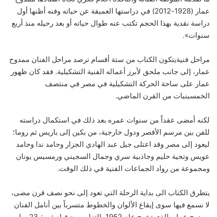
عمار (1928-2012) في دراستها العميقة عن حياته وفنه أظنها أول
دراسة نقدية بهذا الحجم تكتب عنه طوال حياته أو بعد رحيله منذ أربع
سنوات».
مراحل فنيةيتكون الكتاب من ستة أقسام ترصد مراحل الفنان ممدوح
عمار، إلى جانب ملحق لأبرز أعماله الفنية التشكيلية. فقد كان ظهور
عمار على ساحة الحركة التشكيلية في مصر في منتصف
الخمسينيات من القرن الماضي.
لكنه أمضى عقداً من سنوات عمره بعد ذلك في استكمال دراسته
للفن بين مرسم الأقصر ودول خارجية، من بكين إلى باريس ثم روما؛
ليعود إلى مصر وقد اعتلى جيل عبد الهادي الجزار وحامد ندا وحامد
عويس وتحية حليم وجاذبية سري وجمال السجيني ورمسيس يونان
ومجموعة من رواد الجماعات الفنية في ذلك الوقت.
يتطرق الكتاب الى بداية الرحلة التي تعود إلى نحو نصف قرن مضى،
لا نسمع فيها سوى إيقاع الألوان والخطوط متسرباً بين أنامل الفنان
ممدوح عمار، الذي تخرج عام 1952 بالتزامن مع قيام ثورة 23 يوليو،