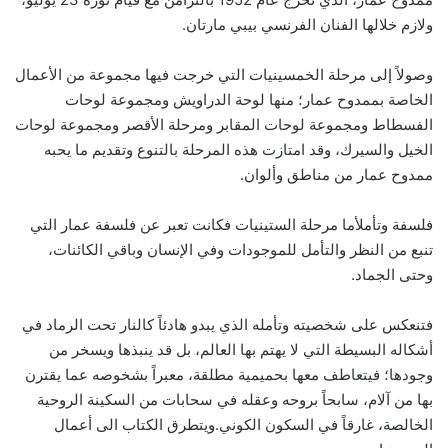
ولازم خلالها الفنان الفرنسي بيبي مارتان.
وصولاً إلى مرحلة الخمسينيات التي خرجت فيها مجموعة من الأعمال
الخاصة بممدوح عمار؛ منها لوحة الدراويش ومجموعة لوحات
الفسطاط ومجموعة لوحات المقابر ومرحلة الأقصر ومجموعة لوحات
الخيل والسيرك، وقد امتازت هذه المرحلة بالتنوع وتقديم ما يحبه
ممدوح عمار من مناطق وألوان.
فلسفة وتأملأما مرحلة الستينيات فكانت تعبر عن فلسفة عمار التي
تنبع من النظر والتأمل للموجودات وفي الإنسان وباقي الكائنات،
وحتى الجماد.
فتنعكس على شخصيته وتأمله الذي يبدو هادئاً كالنار تحت الرماد في
أشكاله البسيطة التي لا يهتم بها العالم، بل قد ينبذها ويسخر من
وجودها؛ فيتعاطف معها بحميمية مطلقة، معبراً بشخوصه عما يقترن
بها من آلام، سابحاً بروحه وعقله في سحابات من السكينة الروحية
الخالصة، غارقاً في السكون الكوني.ويتطرق الكتاب الى أعمال