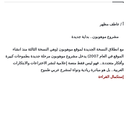
أ / عاطف مظهر
مشروع موهوبون.. بداية جديدة
مع انطلاق النسخة الجديدة لموقع موهوبون (وهي النسخة الثالثة منذ انشاء
الموقع في العام 2007) يدخل مشروع موهوبون مرحلة جديدة بطموحات كبيرة
وأفكار متجددة… فهو ليس فقط منصة إعلامية لنشر الاختراعات والابتكارات
العربية.. بل هو مبادرة ريادية ونواة لمشرع عربي طموح
إستكمال القراءة