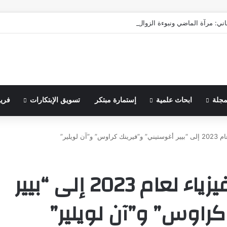
اني: مرآة الماضي ونبوءة الزوال
مجلة
ابحاث علمية
إستمارة مبتكر
تسويق الإبتكارات
فري
 لويلير”
منح جائزة نوبل في الفيزياء لعام 2023 إلى “بيير
راوس” و”آن لويلير”