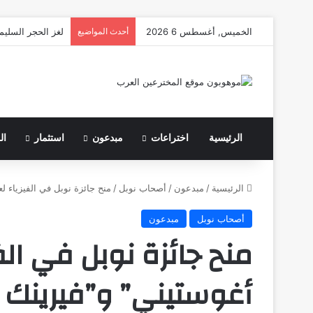
الخميس, أغسطس 6 2026
أحدث المواضيع
لغز الحجر السليم
الرئيسية
اختراعات
مبدعون
استثمار
ال
الرئيسية
/
مبدعون
/
أصحاب نوبل
/
منح جائزة نوبل في الفيزياء لعام 2023 إلى “بيير أغوستيني” و”فيرينك كراوس” و”آن
أصحاب نوبل
مبدعون
أغوستيني” و”فيرينك ك