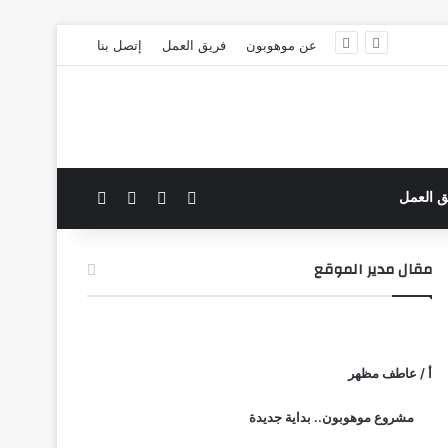
عن موهوبون
فريق العمل
إتصل بنا
‫X
فيسبوك
بحث عن
الوضع المظلم
ق العمل
مقال مدير الموقع
أ / عاطف مظهر
مشروع موهوبون.. بداية جديدة