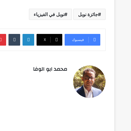
جائزة نوبل
نوبل في الفيزياء
لينكدإن
‏Tumblr
فيسبوك
‫X
محمد ابو الوفا
أق