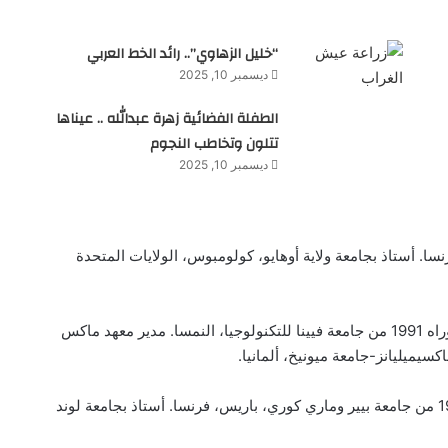
“خليل الزهاوي”.. رائد الخط العربي
ديسمبر 10, 2025
الطفلة الفضائية زهرة عبدالله .. عيناها
تتلون وتخاطب النجوم
ديسمبر 10, 2025
يليا بفرنسا. أستاذ بجامعة ولاية أوهايو، كولومبوس، الولايات المتحدة
، من مواليد عام 1962 في مور، المجر. دكتوراه 1991 من جامعة فيينا للتكنولوجيا، النمسا. مدير معهد ماكس
سيميليانز-جامعة ميونيخ، ألمانيا.
، ولدت عام 1958 في باريس، فرنسا. دكتوراه 1986 من جامعة بيير وماري كوري، باريس، فرنسا. أستاذ بجامعة لوند