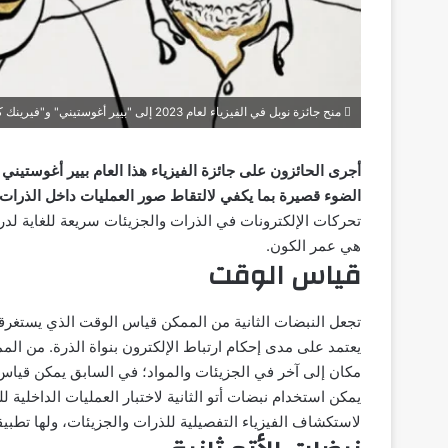
منح جائزة نوبل في الفيزياء لعام 2023 إلى "بيير أغوستيني" و"فيرينك كراوس" و"آن لويلير"
أجرى الحائزون على جائزة الفيزياء هذا العام بيير أغوستين
الضوء قصيرة بما يكفي لالتقاط صور العمليات داخل الذرات 
تحركات الإلكترونات في الذرات والجزيئات سريعة للغاية لدرجة 
هي عمر الكون.
قياس الوقت
تجعل النبضات الثانية من الممكن قياس الوقت الذي يستغر
يعتمد على مدى إحكام ارتباط الإلكترون بنواة الذرة. من المم
مكان إلى آخر في الجزيئات والمواد؛ في السابق يمكن قي
يمكن استخدام نبضات أتو الثانية لاختبار العمليات الداخلية 
لاستكشاف الفيزياء التفصيلية للذرات والجزيئات، ولها تطب