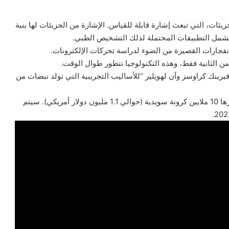
يئات، التي تبعث إشارة قابلة للقياس. الإشارة من الجزيئات لها بنية
شمل التطبيقات المحتملة لذلك التشخيص الطبي.
الانفجارات القصيرة من الضوء لدراسة تحركات الإلكترونات.
 الثانية فقط، وهذه التكنولوجيا تتطور طوال الوقت.
 مُنحت لبيير أغوستيني وفيرينك كراوسز وآن لهويلير “للأساليب التجريبية التي تولد نبضات من
على جائزة قدرها 10 ملايين كرونة سويدية (حوالي 1.1 مليون دولار أمريكي). سيتم