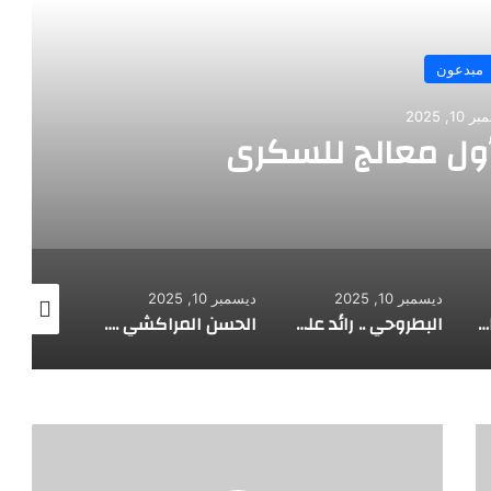
مبدعون
10, 2025
أول معالج للسكري
ديسمبر 10, 2025
ديسمبر 10, 2025
ديسمبر 10, 2025
الألماني بنز مخترع السيارة الحديثة
البطروحي .. رائد علم الفلك الحديث
الحسن المراكشي .. أعظم من صنف علم المثلثات أبو علي الحسن
و
ث
ي