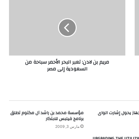
مريم
بن
لادن:
تعبر
البحر
الأحمر
سباحة
من
السعودية
مريم بن لادن: تعبر البحر الأحمر سباحة من
إلى
السعودية إلى مصر
مصر
هاز يحول إشارت الواى
مؤسسة محمد بن راشد آل مكتوم تطلق
برنامج فيلبس للابتكار
مارس 3, 2009
UPGRADING THE UTILIZA