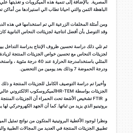
المصرية. بالإضافة إلى تنمية هذه الميكروبات و تغذيتها عل
الباهظة الثمن والتي احيانا تطاب الي استيرادها من أماكن تص
ومن أمثلة المخلفات الزرعية الي تم استخدامها في هذه ا
وقد التوصل بأن أفضل انتاجية لجزيئاتت النحاس النانوية ك
ثم تلي ذلك دراسة تحسين ظروف الإنتاج بدراسة التداخل بين
لجزيئات النحاس مع تحسين خواص الجزيئات المنتجة لزيادة ثب
ودرجة الحموضة 7 وذلك بعد يومين من التحضين.
وأخيرا تم دراسة التوصيف الكامل للجزيئات المنتجة و ذلك 
بروتينيو الذي يزيد من ثباتها. كما أن الجهد الكهروحركي لها يقدربـ -30 ملل
ونظرا لوجود الأغطية البروتينية المتكون من نواتج تمثيل الم
تطبيق الجزيئات المنتجة في العديد من المجالات الطبية والز