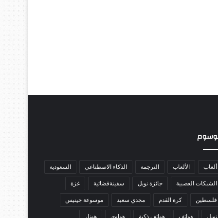
وسوم
ألعاب
الألعاب
الترجمة
الذكاء الاصطناعي
السعودية
الشبكات العصبية
جائزة نوبل
سفينةفضائية
غزة
فلسطين
كرة القدم
مجدي سعيد
موسوعة جينيس
نوبل
هواتف
هواتف ذكية
هواوي
هونار