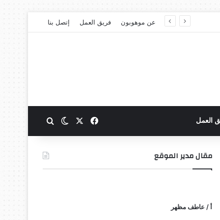
عن موهوبون
فريق العمل
إتصل بنا
‫X
فيسبوك
بحث عن
الوضع المظلم
ق العمل
مقال مدير الموقع
أ / عاطف مظهر