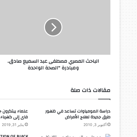
الباحث
المصري
مصطفى
عبد
السميع
صادق..
ومبادرة
"الصحة
الواحدة
الباحث المصري مصطفى عبد السميع صادق..
ومبادرة "الصحة الواحدة
مقالات ذات صلة
دراسة المومياوات تساعد في ظهور
علماء يبتكرون ج
طرق جديدة لعلاج الأمراض
فاى إلى كهرباء
أكتوبر 3, 2010
يناير 31, 2019
TION OF BLACK