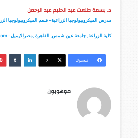
د. بسمة طلعت عبد الحليم عبد الرحمن
مدرس الميكروبيولوجيا الزراعية
–
قسم الميكروبيولوجيا الزر
كلية الزراعة, جامعة عين شمس, القاهرة ,مصرالايميل : dr.basma.talaat2020@gmail.com
لينكدإن
فيسبوك
‫X
موهوبون