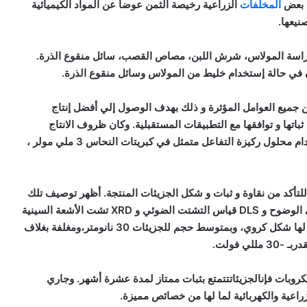
ي بعض
المخلفات
الزراعية رخيصة الثمن عوضا عن المواد الكيميائية
نيعها.
لدراسة المولاس، شرش اللبن، مصاص القصب، سائل منقوع الذرة.
ان في حالة إستخدام خليط من المولاس وسائل منقوع الذرة.
 جميع العوامل المؤثرة و ذلك بهدف الوصول إلي أفضل إنتاج
اتها و توافقها مع التطبيقات المستقبلية. وكان ظروف الانتاج
المثلي باستخدامدرجة الحرارة عند 40 درجة مئوية ، واستخدام محلول ركيزة التفاعل متمثل في كبريتات النحاس 3 ملي مولر ،
للتأكد من نقاوة و ثبات و شكل الجزيئات المنتجة. أظهر توصيف تلك
الجزيئات بواسطة HR-TEMالميكروسكوب الالكتروني عالي الوضوح و DLS قياس التشتت الضوئي و XRD تشت الأشعة السينية
و FTIR تشخيص الأشعة تحت الحمراء أن الجزيئات المنتجة لها شكل كروي، وبمتوسط حجم للجزيئات 30 نانومتر،ومغلفة بغلاف
ي فولت.
يكروبات فإنالجزيئاتتتمتع بثبات ممتاز لمدة عشرة أشهر. وجاري
راعية والكهربائية لما لها من خصائص مميزة.