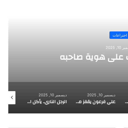
رأ التالي
اختراعات
10, 2025
على هوية صاحبه
ديسمبر 10, 2025
ديسمبر 10, 2025
ديسمبر 10, 2025
طفل مصري يخرج قصاصات الورق من أنفه وفمه
علي فرعون يقفز من الطابق العشرين ويأكل النار ويحطم سورا
الرجل الناري.. يأكل الجمر ويثني الحديد بأسنانه