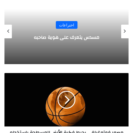
المجلة
طفل مصري يخرج قصاصات الورق من أنفه
وفمه
م
ص
و
ر
ف
و
ت
و
غ
مصور فوتوغرافي يحبط فكرة الأرض المسطحة باستخدام
ر