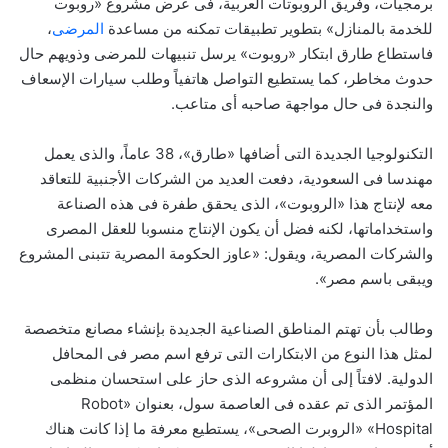
برمجيات، وفريق الروبوتات العربية، فى عرض مشروع «روبوت
للخدمة بالمنازل» بتطوير تطبيقات تمكنه من مساعدة
المرضى
،
فاستطاع طارق ابتكار «روبوت» يرسل تنبيهات للمرضى وذويهم حال
حدوث مخاطر، كما يستطيع التواصل هاتفياً وطلب سيارات الإسعاف
والنجدة فى حال مواجهة صاحبه أى متاعب.
التكنولوجيا الجديدة التى أضافها «طارق»، 38 عاماً، والذى يعمل
مهندسا فى السعودية، دفعت العديد من الشركات الأجنبية للتعاقد
معه لإنتاج هذا «الروبوت»، الذى يحقق طفرة فى هذه الصناعة
واستخداماتها، لكنه فضل أن يكون الإنتاج منسوبا للعقل المصرى
والشركات المصرية، ويقول: «عاوز الحكومة المصرية تتبنى المشروع
ويبقى باسم مصر».
وطالب بأن تهتم المناطق الصناعية الجديدة بإنشاء مصانع متخصصة
لمثل هذا النوع من الابتكارات التى ترفع اسم مصر فى المحافل
الدولية. لافتاً إلى أن مشروعه الذى حاز على استحسان منظمى
المؤتمر الذى تم عقده فى العاصمة سول، بعنوان «Robot
Hospital» «الروبرت الصحى»، يستطيع معرفة ما إذا كانت هناك