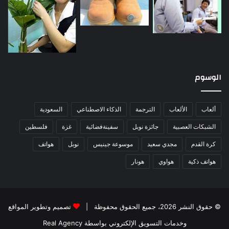
الوسوم
ألعاب
الألعاب
الترجمة
الذكاء الاصطناعي
السعودية
الشبكات العصبية
جائزة نوبل
سفينةفضائية
غزة
فلسطين
كرة القدم
مجدي سعيد
موسوعة جينيس
نوبل
هواتف
هواتف ذكية
هواوي
هونار
© حقوق النشر 2026، جميع الحقوق محفوظة |
تصميم وتطوير المواقع
وخدمات التسويق الإلكتروني بواسطة Real Agency