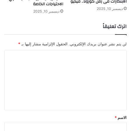
الابتكارات فى زمن كورونا.. فيديو
ي
ي
الاحتياجات الخاصة
و
ة
ديسمبر 10, 2025
ديسمبر 10, 2025
ب
ك
اترك تعليقاً
ف
ا
ء
لن يتم نشر عنوان بريدك الإلكتروني.
الحقول الإلزامية مشار إليها بـ
*
ة
أ
ا
ف
ض
ل
ل
ت
ع
ل
ي
ق
*
الاسم
*