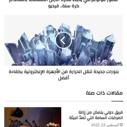
كرة سلة.. فيديو
ا
ف
ي
ب
ي
ل
ح
و
ب
ر
ط
ا
ف
ت
ك
ج
ر
د
ة
ي
بلورات جديدة تنقل الحرارة من الأجهزة الإلكترونية بكفاءة
ا
د
أفضل
ل
ة
أ
ت
ر
ن
مقالات ذات صلة
ض
ق
ا
ل
ل
ا
فريق دولي يتمكن من إزالة
م
ل
المركبات السامة التي تملأ البيئة
س
ح
ط
ر
أغسطس 23, 2022