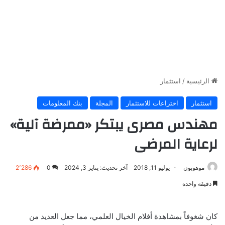
الرئيسية
/
استثمار
استثمار
اختراعات للاستثمار
المجلة
بنك المعلومات
مهندس مصرى يبتكر «ممرضة آلية»
لرعاية المرضى
موهوبون
يوليو 11, 2018
آخر تحديث: يناير 3, 2024
0
2٬286
دقيقة واحدة
كان شغوفاً بمشاهدة أفلام الخيال العلمي، مما جعل العديد من