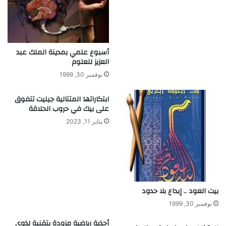
ح
ا
ة
ر
ب
ة
ا
م
س
ن
أسبوع علمي بمدينة الملك عبد
ت
ا
العزيز للعلوم
خ
ل
نوفمبر 30, 1999
د
أ
ا
ج
ابتكاراتها المتتالية جيليت تتفوق
م
ه
على بيك في حروب الحلاقة
ك
ز
يناير 11, 2023
ر
ة
ة
ا
س
ل
ل
إ
ة
ل
.
ك
.
ت
بيت العود .. إبداع بلا حدود
ف
ر
نوفمبر 30, 1999
ي
و
د
ن
أحذية رياضية مزودة بتقنية لذوي