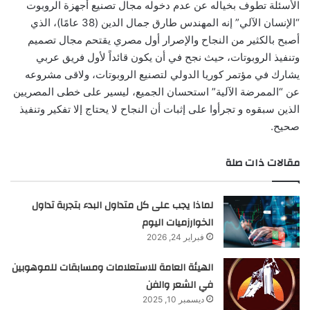
الأسئلة تطوف بخياله عن عدم دخوله مجال تصنيع أجهزة الروبوت
“الإنسان الآلي” إنه المهندس طارق جمال الدين (38 عامًا)، الذي
أصبح بالكثير من النجاح والإصرار أول مصري يقتحم مجال تصميم
وتنفيذ الروبوتات، حيث نجح في أن يكون قائداً لأول فريق عربي
يشارك في مؤتمر كوريا الدولي لتصنيع الروبوتات، ولاقى مشروعه
عن “الممرضة الآلية” استحسان الجميع، ليسير على خطى المصريين
الذين سبقوه و تجرأوا على إثبات أن النجاح لا يحتاج إلا تفكير وتنفيذ
صحيح.
مقالات ذات صلة
لماذا يجب على كل متداول البدء بتجربة تداول
الخوارزميات اليوم
فبراير 24, 2026
الهيئة العامة للاستعلامات ومسابقات للموهوبين
في الشعر والفن
ديسمبر 10, 2025