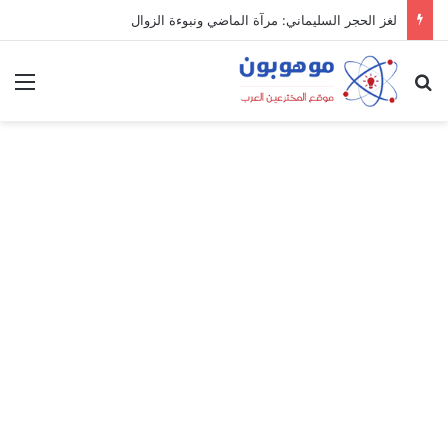
لغز الحجر السليماني: مرآة الماضي ونبوءة الزوال
بحث عن
الق