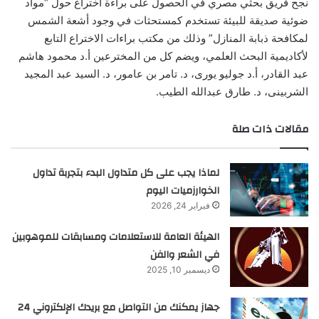
نجح فريق بحثي مصري في الحصول على براءة اختراع حول “مواد
ضوئية صديقة للبيئة تستخدم كمستحثات في وجود أشعة الشمس
لمكافحة ذبابة المنازل” وذلك من مكتب براءات الاختراع التابع
لأكاديمية البحث العلمي، ويضم كل من المخترعين أ.د محمود هاشم
عبد القادر، أ.د جوليو يورى، د. تامر بن عامور، د. السيد عبد المجيد
الشربينى، د. طارق عبدالله الطيب.
مقالات ذات صلة
لماذا يجب على كل متداول البدء بتجربة تداول
الخوارزميات اليوم
فبراير 24, 2026
الهيئة العامة للاستعلامات ومسابقات للموهوبين
في الشعر والفن
ديسمبر 10, 2025
جهاز يمكنك من التواصل مع بريدك الإلكتروني 24