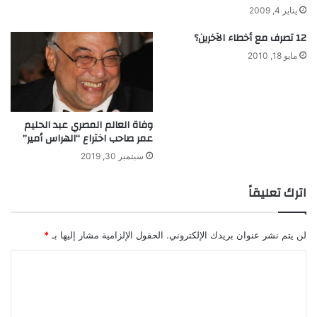
ت
يناير 4, 2009
ا
12 تصرف مع أخطاء الآخرين؟
ل
م
مايو 18, 2010
ن
ا
خ
ي
وفاة العالم المصري عبد الحليم
ة
عمر صاحب اختراع “الهراس أمير”
سبتمبر 30, 2019
اترك تعليقاً
لن يتم نشر عنوان بريدك الإلكتروني.
الحقول الإلزامية مشار إليها بـ
*
ا
ل
ت