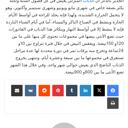
الجدير بالذكر أن
الذباب
المنزلي يعيش في كل فصول السنة ولكنه
يكثر بصفة خاص في شهري مايو ويونيو وشهري سبتمبر وأكتوبر، وهو
لا يتحمل الحرارة الشديدة، ولهذا فإنه يخلد للراحة في أواسط الأيام
الحارة وينشط في الصباح الباكر والمساء، أما في أيام الشتاء الباردة
فإنه لا ينشط إلا في أواسط النهار ويتكاثر هذا الذباب في القاذورات
حيث تضع الأنثى بيضها في مجموعات تحتوى كل منها على ما بين
120و 150بيضة، ويفقس البيض في خلال فترة تتراوح بين 10و
24ساعة وتخرج منه يرقات تمر في دورة محددة لها عدة مراحل
تستغرق في مجموعها ما بين سبعة وعشرة أيام، وتنتهى بخروج
الذباب الناضج الذي يعيش حوالي شهر واحد. وفي خلال هذا الشهر
تضع الأنثى ما بين 600و 900بيضة.
لينكدإن
‏Tumblr
بينتيريست
‏Reddit
‏VKontakte
مشاركة عبر البريد
طباعة