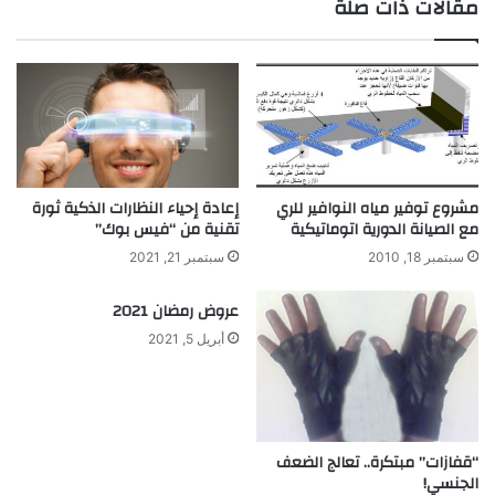
مقالات ذات صلة
ا
ل
ر
ت
ا
ا
ل
م
ت
ن
س
ا
ر
ل
ب
غ
ف
ر
مشروع توفير مياه النوافير للري
إعادة إحياء النظارات الذكية ثورة
ي
مع الصيانة الدورية اتوماتيكية
تقنية من “فيس بوك”
ق
آ
ب
سبتمبر 18, 2010
سبتمبر 21, 2021
ب
ف
ا
ع
عروض رمضان 2021
ر
ل
أبريل 5, 2021
ا
ا
ل
ل
غ
ت
ا
غ
ز
ي
ر
“قفازات” مبتكرة.. تعالج الضعف
الجنسي!
ا