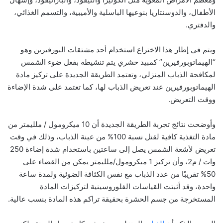
الأطفال، والدوسنتاريا بنوعيها الباسلية والأميبية، والتسمم الغذائي،
والدفتري.
ويتم في إطار هذا الاختراع استخدام أحد مشتقات البورفيرين وهو
“الهيماتوبورفيرين” كمبيد حشري يتم تنشيطه بفعل ضوء الشمس
لمكافحة الذباب المنزلي، وتعتمد الطريقة الجديدة على تركيز مادة
الهيماتوبورفيرين عند تعريض الذباب لها، كما تعتمد على شدة الإضاءة
ووقت التعريض.
وأوضحت نتائج تجربة الطريقة الجديدة أن 10 ميكرومول / ملليمتر من
مادة التغذية كافية لقتل نسبة 100% من عينة الذباب، وذلك في وقت
تعريض لأشعة الشمس يصل إلى ساعتين باستخدام شدة إضاءة 250
وات / م2، وأن تركيز 1 ميكرومول/ملليمتر يمكن من القضاء على
50% تقريبًا من عدد الذباب مع نفس الكثافة الضوئية ولمدة ساعة
واحدة، وقد أثبتت القياسات الفلوروسينية لتركيزات المادة
المستخرجة من جسم الحشرة بحقيقة تراكم هذه المادة بنسب عالية.