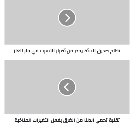
ا
م
ص
د
ي
ق
ل
نظام صديق للبيئة يحذر من أضرار التسرب في آبار الغاز
ل
ب
ي
ت
ئ
ق
ة
ن
ي
ي
ح
ة
ذ
ت
ر
ح
م
م
ن
ي
تقنية تحمي الدلتا من الغرق بفعل التغيرات المناخية
أ
ا
ض
ل
ر
د