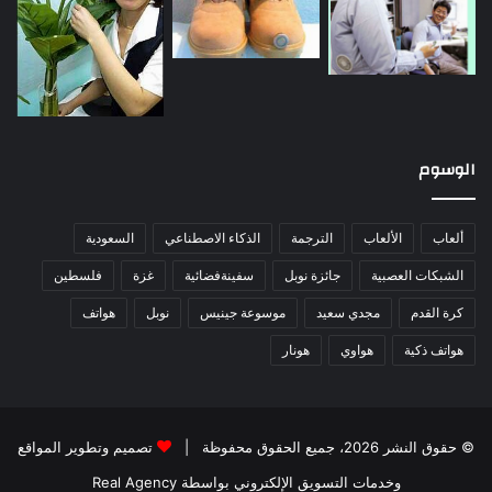
الوسوم
ألعاب
الألعاب
الترجمة
الذكاء الاصطناعي
السعودية
الشبكات العصبية
جائزة نوبل
سفينةفضائية
غزة
فلسطين
كرة القدم
مجدي سعيد
موسوعة جينيس
نوبل
هواتف
هواتف ذكية
هواوي
هونار
© حقوق النشر 2026، جميع الحقوق محفوظة |
تصميم وتطوير المواقع
وخدمات التسويق الإلكتروني بواسطة Real Agency