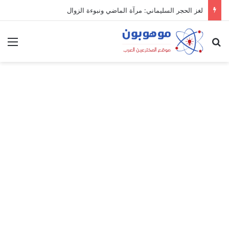
لغز الحجر السليماني: مرآة الماضي ونبوءة الزوال
بحث عن
الق