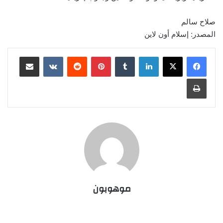
صلاح سالم
المصدر: إسلام أون لاين
لينكدإن
‏Tumblr
بينتيريست
‏Reddit
‏VKontakte
مشاركة عبر البريد
طباعة
موهوبون