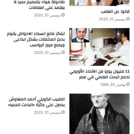
ا
طاحونة هواء بتصميم جديد لا
ي
يعتمد على العنافات
ء
قالوا عن الغضب
ن
ا
ديسمبر 10, 2025
ا
ل
ديسمبر 10, 2025
ج
س
ح
ي
ابتكار مانع انسداد الاحواض يقوم
ط
بحجز المخلفات بشكل ابداعى
ويمنع مرور الرواسب
ر
ة
ديسمبر 10, 2025
ع
ل
ى
11 مليون يورو من الاتحاد الأوروبي
ه
لدعم البحث العلمي في مصر
ي
نوفمبر 30, 1999
ك
ل
الطبيب الكويتي أحمد المهاوش
س
يحصل على جائزة «الباحث الجديد»
ل
ديسمبر 10, 2025
ي
م
ا
ن