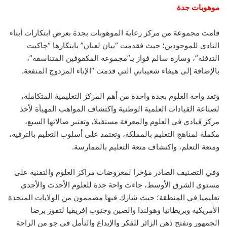
موهوبات جدة
قامت مجموعة من مركز رعاية الموهوبات بجدة بعرض ابتكارات أبناء
النادي للموجودين؛ حيث فقدمت “بيان لعبان” بابتكارها “جاكيت
التدفئة”، وسارة سالم فواز بـ”مجموعة المكفوفين المتناسقة”،
بالإضافة إلى هيفاء شعيباني التي قدمت “الإناء المزدوج المنفعة.
وتعد واحة العلوم بجدة واحدة من أهم المركز التعليمية المتكاملة،
لصناعة القيادات العلمية الوطنية واكتشاف المواهب المهيأة لأخذ
مركز قيادي في العلوم والمعرفة مستقبلا، وتعتبر صالاتها السبع،
مكملة لمناهج التعليم بالمملكة، وتعتمد على أسلوب التعليم بالترفيه،
ومتعة التعلم، واكتشاف متعة التعليم بالممارسة.
وفي التصنيف الصادر مؤخرا لمعروضات مراكز العلوم والتقنية على
مستوى الشرق الأوسط، جاءت واحة جدة للعلوم الأحدث والأجدى
تعليميا في المنطقة؛ حيث شارك فيها مصممون من الولايات المتحدة
الأمريكية وبريطانيا وهولندا والصين وجنوب إفريقيا لتفوز برضا
الجمهور وتفتح ذهن الزائر للفكر والإبداع والتأمل في جو من الراحة