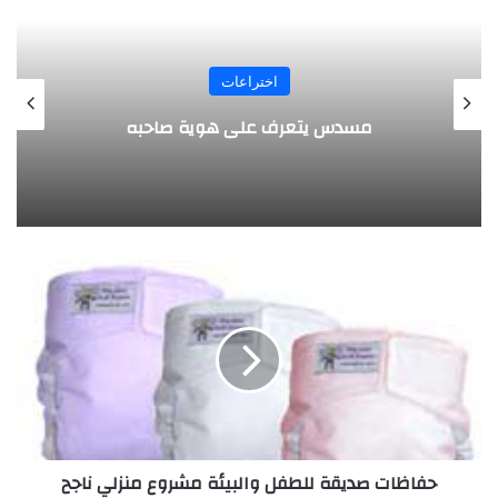
المجلة
طفل مصري يخرج قصاصات الورق من أنفه
وفمه
ح
ف
ا
ظ
ا
ت
ص
د
ي
حفاظات صديقة للطفل والبيئة مشروع منزلي ناجح
ق