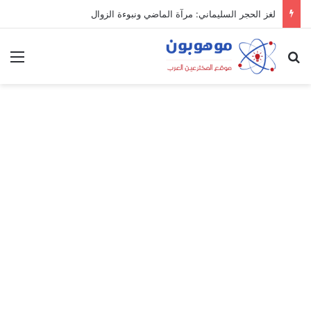
لغز الحجر السليماني: مرآة الماضي ونبوءة الزوال
بحث عن
الق