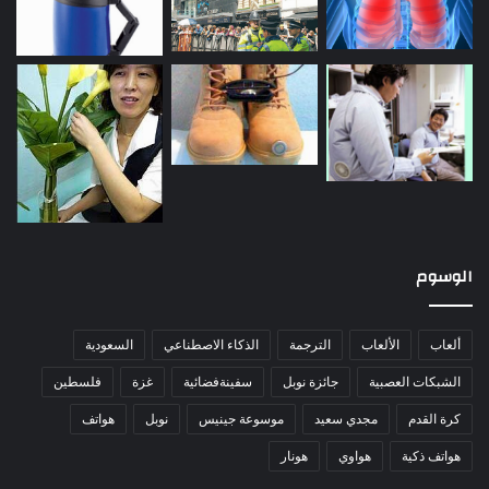
الوسوم
ألعاب
الألعاب
الترجمة
الذكاء الاصطناعي
السعودية
الشبكات العصبية
جائزة نوبل
سفينةفضائية
غزة
فلسطين
كرة القدم
مجدي سعيد
موسوعة جينيس
نوبل
هواتف
هواتف ذكية
هواوي
هونار