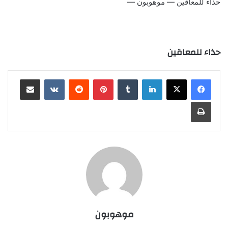
حذاء للمعاقين — موهوبون —
حذاء للمعاقين
لينكدإن
‏Tumblr
بينتيريست
‏Reddit
‏VKontakte
مشاركة عبر البريد
طباعة
موهوبون