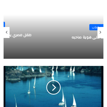
المجلة
طفل مصري يخرج قصاصات الورق من أنفه
وفمه
ت
ح
و
ي
ل
م
ي
ا