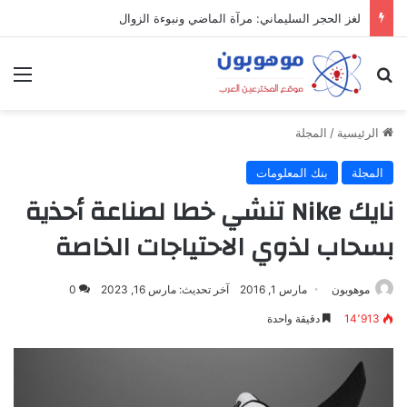
لغز الحجر السليماني: مرآة الماضي ونبوءة الزوال
بحث عن
الق
الرئيسية
/
المجلة
المجلة
بنك المعلومات
نايك Nike تنشي خطا لصناعة أحذية
بسحاب لذوي الاحتياجات الخاصة
موهوبون
مارس 1, 2016
آخر تحديث: مارس 16, 2023
0
14٬913
دقيقة واحدة