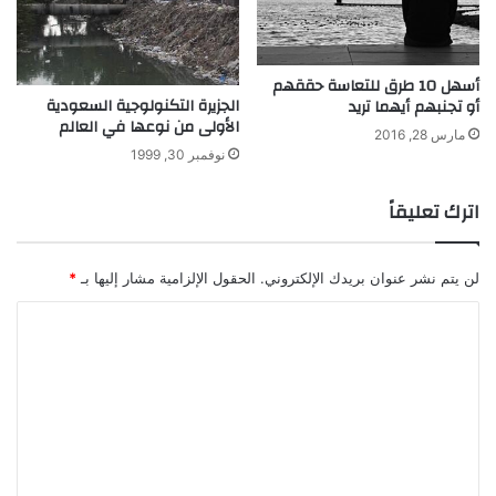
ن
ا
ل
أسهل 10 طرق للتعاسة حققهم
ح
الجزيرة التكنولوجية السعودية
أو تجنبهم أيهما تريد
ق
الأولى من نوعها في العالم
ن
مارس 28, 2016
نوفمبر 30, 1999
اترك تعليقاً
لن يتم نشر عنوان بريدك الإلكتروني.
الحقول الإلزامية مشار إليها بـ
*
ا
ل
ت
ع
ل
ي