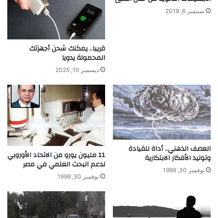
ا
ة
س
سبتمبر 6, 2019
ل
ن
ل
س
ش
ب
قريبا.. يمكنك شحن أجهزتك
ر
ة
المحمولة يدويا
ب
ا
ديسمبر 10, 2025
ف
ل
ي
س
خ
ك
ل
ر
ا
ب
ل
ا
د
ل
ق
د
العصف الذهني.. أداة للقيادة
ا
11 مليون يورو من الاتحاد الأوروبي
م
وتوليد الأفكار الابتكارية
لدعم البحث العلمي في مصر
ئ
و
نوفمبر 30, 1999
ق
ت
نوفمبر 30, 1999
.
غ
.
ن
ي
ع