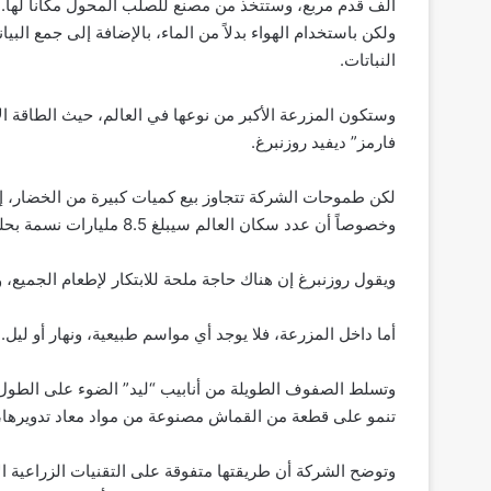
ألف قدم مربع، وستتخذ من مصنع للصلب المحول مكاناً لها. وت
ولكن باستخدام الهواء بدلاً من الماء، بالإضافة إلى جمع ال
النباتات.
وستكون المزرعة الأكبر من نوعها في العالم، حيث الطاقة الإ
فارمز” ديفيد روزنبرغ.
لكن طموحات الشركة تتجاوز بيع كميات كبيرة من الخضار، إذ ي
وخصوصاً أن عدد سكان العالم سيبلغ 8.5 مليارات نسمة بحلول العام 2030، بحسب تقديرات الأمم المتحدة.
ويقول روزنبرغ إن هناك حاجة ملحة للابتكار لإطعام الجميع، 
أما داخل المزرعة، فلا يوجد أي مواسم طبيعية، ونهار أو ليل.
وتسلط الصفوف الطويلة من أنابيب “ليد” الضوء على الطول المو
تنمو على قطعة من القماش مصنوعة من مواد معاد تدويرها، ف
وتوضح الشركة أن طريقتها متفوقة على التقنيات الزراعية الأ