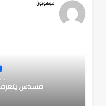
موهوبون
أق
اختراعات
ديسمبر 10, 2025
مسدس يتعرف على هوية ص