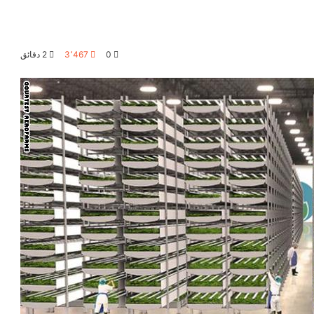
0
3٬467
2 دقائق