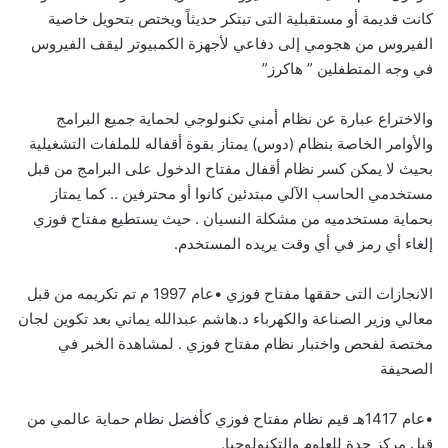
كانت قديمة أو مستقبلية التى تبتكر حديثاً ويختص بتحويل خاصية
الفيروس من هجومي إلى دفاعي لأجهزة الكمبيوتر ليقف الفيروس
في وجه المتطفلين ” هاكرز”
والاختراع عبارة عن نظام أمني تكنولوجي لحماية جميع البرامج
والأوامر الخاصة بنظام (دوس) يمتاز بقوة أقفاله للملفات التشغيلية
بحيث لا يمكن كسر نظام أقفال مفتاح الدخول على البرامج من قبل
مستخدمي الحاسب الآلي مبتدئين كانوا أو محترفين .. كما يمتاز
بحماية مستخدميه من مشكلة النسيان . حيث يستطيع مفتاح فوزي
إلغاء أي رمز في أي وقت يريده المستخدم.
الانجازات التى حققها مفتاح فوزي •عام 1997 م تم تكريمه من قبل
معالي وزير الصناعة والكهرباء د.هاشم عبدالله يماني بعد تكوين لجان
مختصة لفحص واختبار نظام مفتاح فوزي . لمشاهدة الخبر في
الصحيفة
•عام 1417هـ قيم نظام مفتاح فوزي كأفضل نظام حماية عالمي من
قبل مركز جدة للعلوم والتكنولوجيا.