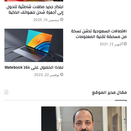
ن
ن
ابتكار جديد مظلات شاطئية تتحول
ت
و
إلى أجهزة شحن للهواتف الذكية
ل
ديسمبر 10, 2025
و
ج
الاتصالات السعودية تدشن نسخة
ي
من مسابقة تقنية المعلومات
6
أكتوبر 12, 2021
0
%
ز
ي
لماذا الحصول على Matebook 16s
ا
نوفمبر 22, 2023
د
ة
ف
مقال مدير الموقع
ي
ا
ل
ط
ا
ق