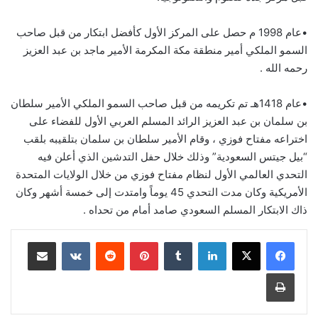
•عام 1998 م حصل على المركز الأول كأفضل ابتكار من قبل صاحب
السمو الملكي أمير منطقة مكة المكرمة الأمير ماجد بن عبد العزيز
رحمه الله .
•عام 1418هـ تم تكريمه من قبل صاحب السمو الملكي الأمير سلطان
بن سلمان بن عبد العزيز الرائد المسلم العربي الأول للفضاء على
اختراعه مفتاح فوزي ، وقام الأمير سلطان بن سلمان بتلقيبه بلقب
“بيل جيتس السعودية” وذلك خلال حفل التدشين الذي أعلن فيه
التحدي العالمي الأول لنظام مفتاح فوزي من خلال الولايات المتحدة
الأمريكية وكان مدت التحدي 45 يوماً وامتدت إلى خمسة أشهر وكان
ذاك الابتكار المسلم السعودي صامد أمام من تحداه .
لينكدإن
‏Tumblr
بينتيريست
‏Reddit
‏VKontakte
مشاركة عبر البريد
طباعة