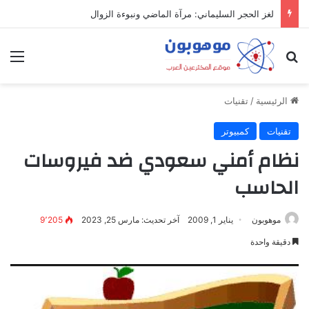
لغز الحجر السليماني: مرآة الماضي ونبوءة الزوال
بحث عن
الق
الرئيسية
/
تقنيات
تقنيات
كمبيوتر
نظام أمني سعودي ضد فيروسات
الحاسب
موهوبون
يناير 1, 2009
آخر تحديث: مارس 25, 2023
9٬205
دقيقة واحدة