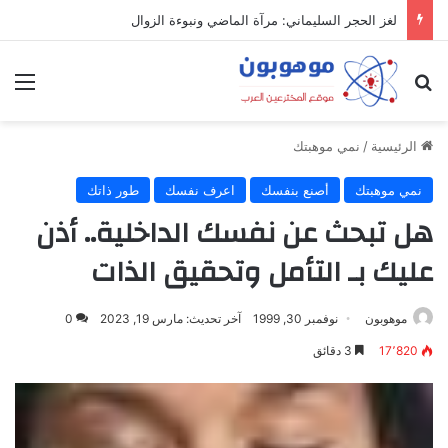
لغز الحجر السليماني: مرآة الماضي ونبوءة الزوال
بحث عن
الق
الرئيسية
/
نمي موهبتك
نمي موهبتك
أصنع بنفسك
اعرف نفسك
طور ذاتك
هل تبحث عن نفسك الداخلية.. أذن
عليك بـ التأمل وتحقيق الذات
موهوبون
نوفمبر 30, 1999
آخر تحديث: مارس 19, 2023
0
17٬820
3 دقائق