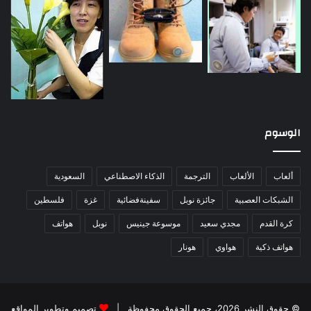
الوسوم
ألعاب
الألعاب
الترجمة
الذكاء الاصطناعي
السعودية
الشبكات العصبية
جائزة نوبل
سفينةفضائية
غزة
فلسطين
كرة القدم
مجدي سعيد
موسوعة جينيس
نوبل
هواتف
هواتف ذكية
هواوي
هونار
© حقوق النشر 2026، جميع الحقوق محفوظة |
تصميم وتطوير المواقع