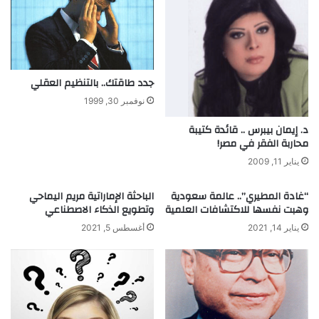
.
أ
م
م
و
ه
جدد طاقتك.. بالتنظيم العقلي
و
نوفمبر 30, 1999
ب
؟
د. إيمان بيبرس .. قائدة كتيبة
محاربة الفقر في مصر!
يناير 11, 2009
“غادة المطيري”.. عالمة سعودية
الباحثة الإماراتية مريم اليماحي
وهبت نفسها للاكتشافات العلمية
وتطويع الذكاء الاصطناعي
يناير 14, 2021
أغسطس 5, 2021