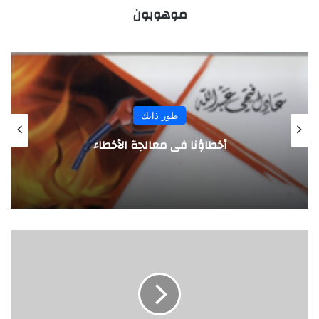
موهوبون
المجلة
بريطانيان من رواد الأعمال يبتكران كرة
مطاطية لصنع الموسيقى
ت
خ
ل
ص
م
ن