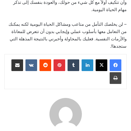
وأن تتكيف أولاً مع كل شيء من حولك، والعودة بنفسك إلى تذكر
مهام الحياة اليومية.
– لن يخلصك التأمل من متاعب ومشاكل الحياة اليومية لكنه يمكنك
من التعامل معها بأسلوب عملي وإيجابي بدون أن تتعرض للمعاناة
والأزمات النفسية. فعليك بالمحاولة وأخبرني بالنتيجة المذهلة التي
ستجدها!.
لينكدإن
‏Tumblr
بينتيريست
‏Reddit
‏VKontakte
مشاركة عبر البريد
طباعة