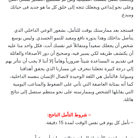
وعلى نحو إبداعي ويجعلك تتجه إلى خلق كل ما هو جديد فى حياتك
ومبدع.
فستجد بعد ممارستك بوقت للتأمل، بشعور الوعي الداخلي الذي
يتأصل بداخلك وهذا بدوره نافع ومفيد للنمو الجسدي. وليس بوسع
شخص أن يجعلك سعيداً ومتفائلاً غير نفسك أنت، فكل واحد منا عليه
أن يكتشف طريقه لكي يسير فيه، وصحيح أن دور الأصدقاء والعائلة
في تقديم يد المساعدة شيئاً ضرورياً وهاماً إلا أننا لا يجب أن نتأثر بهم
إلي درجة كبيرة تجعلنا ننحرف عن مسارنا الذي يحقق أهدافنا
وميولنا. فالتأمل هي اللغة الوحيدة لاتصال الإنسان بنفسه الداخلية،
كما أنه بمثابة العاصفة التي تأتي على الضغوط والمتاعب اليومية
التي يقابلها الشخص وبممارسته على نحو منتظم ستصل إلى نتائج
هائلة.
– شروط التأمل الناجح:
– تأمل كل يوم في نفس الوقت لمدة 15 دقيقة.
– مارس إحدى الأنشطة الرياضية ثلاث مرات أسبوعياً.