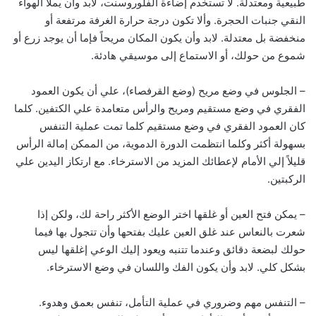
طبيعية ومعتدلة. لا تستخدم إضاءة الفلوروسنت، لابد وأن يملأ الهواء
النقي جنبات الحجرة. وألا تكون درجة حرارة الغرفة مرتفعة أو
منخفضة بل معتدلة. لابد وأن يكون المكان مريحاً فإما أن يوجد زرع أو
شموع من حولك، أو الاستماع إلى موسيقي هادئة.
– الجلوس في وضع مريح (وضع القرفصاء)، علي أن يكون العمود
الفقري في وضع مستقيم ومريح والرأس متعامدة علي الكتفين. كلما
كان العمود الفقري في وضع مستقيم كلما تمت عملية التنفس
بسهولة أكثر وكلما انتظمت الدورة الدموية، من الممكن إمالة الرأس
قليلاً إلي الأمام لإعطائك المزيد من الاسترخاء. مع ارتكاز اليدين علي
الركبتين.
– يمكن فتح العين أو غلقها اختر الوضع الأكثر راحة لك، ولكن إذا
شعرت بالنعاس عند غلق العين عليك بفتحها وأن تتجول بها فيما
حولك لبضعة دقائق وعندما تتنبه ويعود إليك الوعي إغلقها ليس
بشكل كلي. لابد وأن يكون الفك واللسان في وضع الاسترخاء.
– التنفس مهم وضروري في عملية التأمل، تنفس بعمق وهدوء.