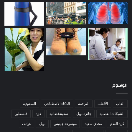
الوسوم
ألعاب
الألعاب
الترجمة
الذكاء الاصطناعي
السعودية
الشبكات العصبية
جائزة نوبل
سفينةفضائية
غزة
فلسطين
كرة القدم
مجدي سعيد
موسوعة جينيس
نوبل
هواتف