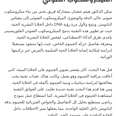
تمكن الدكتور هيثم شعبان بمشاركة فريق بحثى من بناء ميكروسكوب
ضوئى عالى الدقة والوضوح، الميكروسكوب الضوئى إلى مقياس
النانومتر، ويتيح ولأول مرة رؤية DNA داخل الخلايا البشرية الحية،
حيث تم تطوير هذه التقنية بدمج الميكروسكوب الضوئى الفلوريسينى
بإحدى طرق الذكاء الاصطناعى، لفحص الخلايا البشرية الحية،
ومعرفة تفاصيل حركه الجينوم الخاص، حيث إنها ستقود مستقبلا
لدراسة إمكانية إصابة الخلايا الحية السليمة بالمرض عبر تركيبتها
الوراثية.
قبل هذا البحث، كان يقتصر تصوير الجينوم على الخلايا الميتة، التى
أعاقت مراقبة الجينوم وهو يعمل، وكانت هناك عقبات تقنية يجب
معالجتها لدراسة ديناميات وبنية الجينوم بأكمله فى الخلايا الحية،
ومن هنا قدم هذا البحث تقنية جديدة تغلبت على العوائق التقنية
لمشاهدة الجينوم فى الخلايا البشرية، كما استطاع عمل نموذج
رياضى يستطيع تحليل كل التفاصيل والخواص الفيزيائية للجينوم بدقة
النانومتر داخل الخلية الواحدة، مما يجعلها تميز الاختلافات داخل
الخلية الواحدة على مستوى الجين الواحد.