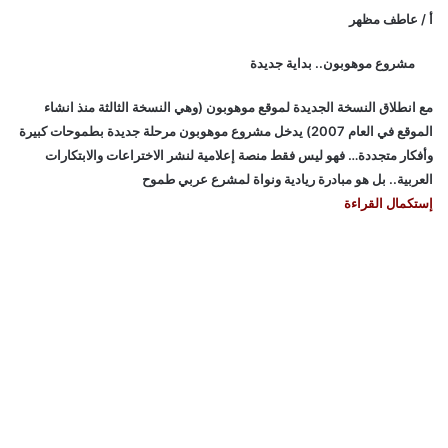
أ / عاطف مظهر
مشروع موهوبون.. بداية جديدة
مع انطلاق النسخة الجديدة لموقع موهوبون (وهي النسخة الثالثة منذ انشاء
الموقع في العام 2007) يدخل مشروع موهوبون مرحلة جديدة بطموحات كبيرة
وأفكار متجددة… فهو ليس فقط منصة إعلامية لنشر الاختراعات والابتكارات
العربية.. بل هو مبادرة ريادية ونواة لمشرع عربي طموح
إستكمال القراءة