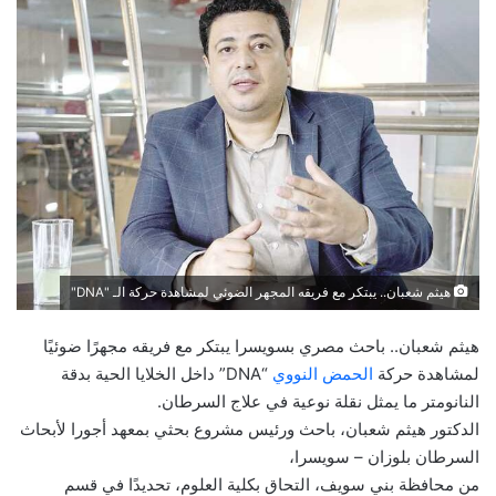
هيثم شعبان.. يبتكر مع فريقه المجهر الضوئي لمشاهدة حركة الـ "DNA"
هيثم شعبان.. باحث مصري بسويسرا يبتكر مع فريقه مجهرًا ضوئيًا
لمشاهدة حركة
الحمض النووي
“DNA” داخل الخلايا الحية بدقة
النانومتر ما يمثل نقلة نوعية في علاج السرطان.
الدكتور هيثم شعبان، باحث ورئيس مشروع بحثي بمعهد أجورا لأبحاث
السرطان بلوزان – سويسرا،
من محافظة بني سويف، التحاق بكلية العلوم، تحديدًا في قسم