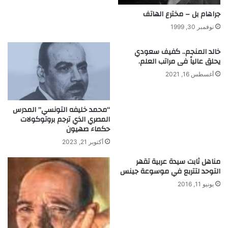
ا
ه
جراهام بل – مخترع الهاتف
ر
م
نوفمبر 30, 1999
و
أ
خالد المنجم.. كفيف سعودي
ط
يحلق عالياً فى مراتب العلم.
و
أغسطس 16, 2021
ل
ر
ح
ل
“محمد خليفه التونسي” المدرس
المصري الذي ترجم بروتوكولات
ة
حكماء صهيون
ل
أ
أكتوبر 21, 2023
ض
مناهل ثابت سيدة عربية تقهر
خ
التوحد لتتربع في موسوعة جينس
م
م
يونيو 11, 2016
ر
ك
ب
ة