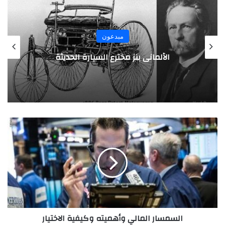
مبدعون
الألماني بنز مخترع السيارة الحديثة
ا
ل
س
م
س
ا
ر
ا
ل
السمسار المالي وأهميته وكيفية الاختيار
م