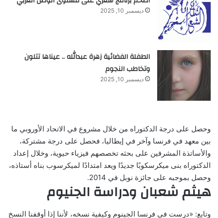
أضخم برنامج شعري على مستوى الوطن العربي
ديسمبر 10, 2025
الطفلة الفضائية زهرة عبدالله .. عيناها تتلون
وتخاطب النجوم
ديسمبر 10, 2025
وحصل على درجة الدكتوراه من خلال مشروع في الاتحاد الأوروبي ما
بين معهد في فرنسا وآخر في إيطاليا، فحصل على درجة مشتركة،
والأساتذة المشرفين على بحثه تخصصهم فيزياء حيوية، وخلال إعداد
الدكتوراه بنى ميكرسكوبًا جديدًا ويعد امتدادًا لميكرسوب بناه أستاذه،
وحصل بموجبه على جائزة نوبل في 2014.
هيثم شعبان ودراسة الجنيوم
وتابع: «درست في فرنسا الجينوم وكيفية نسخه، لأننا إذا أوقفنا النسخ