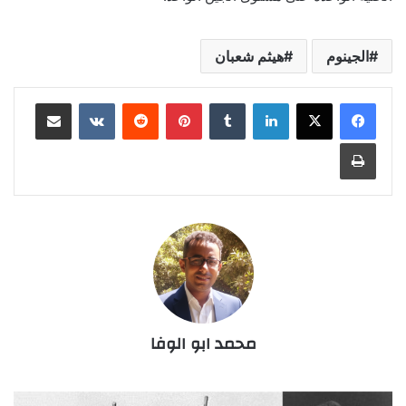
الجينوم
هيثم شعبان
لينكدإن
‏Tumblr
بينتيريست
‏Reddit
‏VKontakte
مشاركة عبر البريد
طباعة
محمد ابو الوفا