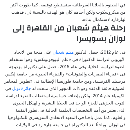
في الجينوم بالخلايا السرطانية سنستطيع توقيفه، كما طورت أكثر
من ميكروسكوب ولكن أحدهم كان هو الهدف بالنسبة لي، فذهبت
لهارفارد لاستكمال بناءه.
رحلة هيثم شعبان من القاهرة إلى
لوزان بسويسرا
فى عام 2012، حصل الدكتور
هيثم شعبان
على منحة من الاتحاد
الأوروبى لدراسة الدكتوراة فى «علم البيوفوتونكس» وهو استخدام
الضوء لدراسة الخلايا، وفى عام 2015، حصل على دكتوراة مزدوجة
فى «فيزياء البصريات والضوئيات» والفيزياء الحيوية من جامعة إيكس
مرسيليا الفرنسية، ومن جامعة فلورنسا الإيطالية فى «تطوير المجاهر
الضوئية فائقة الدقة» وهو ذات المجهر الذى منحت له
جائزة نوبل
فى
الكيمياء عام 2014، ولكن بإضافة حساسية استقطاب الضوء لدراسة
التوجه الجزيئى للجزء الواحد فى الخلايا البشرية والهيكل الحيوى
الذى يعتبر من أهم التخصصات العلمية الحالية فى تطور التقنية
والعلوم، كما عمل باحثا فى المعهد الاتحادى السويسرى للتكنولوجيا
فى لوزان، وباحثًا بعد الدكتوراة فى جامعة هارفارد فى الولايات