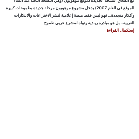
مع انطلاق النسخة الجديدة لموقع موهوبون (وهي النسخة الثالثة منذ انشاء
الموقع في العام 2007) يدخل مشروع موهوبون مرحلة جديدة بطموحات كبيرة
وأفكار متجددة… فهو ليس فقط منصة إعلامية لنشر الاختراعات والابتكارات
العربية.. بل هو مبادرة ريادية ونواة لمشرع عربي طموح
إستكمال القراءة