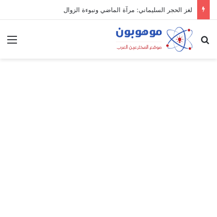
لغز الحجر السليماني: مرآة الماضي ونبوءة الزوال
بحث عن
الق