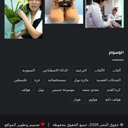
الوسوم
ألعاب
الألعاب
الترجمة
الذكاء الاصطناعي
السعودية
الشبكات العصبية
جائزة نوبل
سفينةفضائية
غزة
فلسطين
كرة القدم
مجدي سعيد
موسوعة جينيس
نوبل
هواتف
هواتف ذكية
هواوي
هونار
© حقوق النشر 2026، جميع الحقوق محفوظة |
تصميم وتطوير المواقع