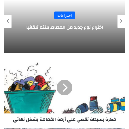
اختراعات
روبوت جديد لاستكشاف أعماق البحار
ف
ك
ر
ة
ب
س
ي
ط
ة
فكرة بسيطة تقضي علي أزمة القمامة بشكل نهائي
ت
ق