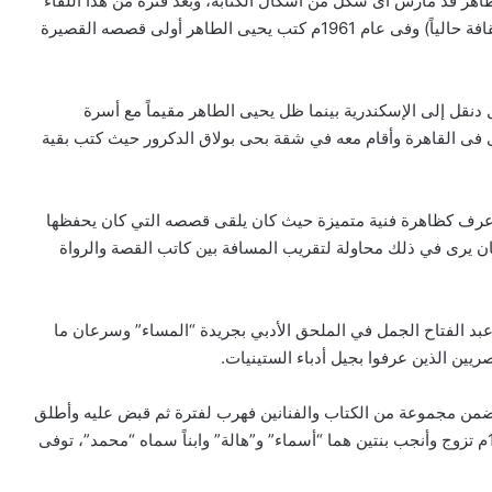
هر قد مارس أى شكل من أشكال الكتابة، وبعد فترة من هذا اللقاء
نظم الثلاثة أمسية أدبية ثابتة في الجامعة الشعبية (قصور الثقافة حالياً) وفى عام 1961م كتب يحيى الطاهر أولى قصصه القصيرة
ة وانتقل أمل دنقل إلى الإسكندرية بينما ظل يحيى الطاهر مقيماً مع أسرة
امين وفي عام 1964م لحق بالأبنودى فى القاهرة وأقام معه في شقة بحى بولاق الدكرور حيث كتب بقية
ة وعرف كظاهرة فنية متميزة حيث كان يلقى قصصه التي كان يحفظها
وكان يرى في ذلك محاولة لتقريب المسافة بين كاتب القصة والرواة
د الفتاح الجمل في الملحق الأدبي بجريدة “المساء” وسرعان ما
ريين الذين عرفوا بجيل أدباء الستينيات.
ال يحيى الطاهر ضمن مجموعة من الكتاب والفنانين فهرب لفترة ثم قبض عليه وأطلق
سراحه في أبريل من العام التالي، وفي مارس من عام 1975م تزوج وأنجب بنتين هما “أسماء” و”هالة” وابناً سماه “محمد”، توفى