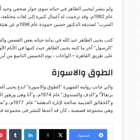
ولم ينشر ليحيى الطاهر في حياته سوى حوار صحفي وحيد أ
عام 1982م، وقد ترجمت له أعمال كثيرة إلى لغات مخ
السرب” لصديقه الدكتور حسين حمودة عام 1996م عن هيئة قصور الثقافة.
كتب يحيى الطاهر عبد الله في بداية حياته بعض القصص وال
على طريق القاهرة – الواحات ، يوم الخميس التاسع من أبريل عام 1981م ودفن في قريت
الطوق والاسورة
والي جانب روايته الشهيرة “الطوق والاسورة” ابدع يحيى الط
وهي مجموعة قصصية ، كان قد أعدها للنشر فى مجموعة قبل 
لينكدإن
‏Tumblr
فيسبوك
‫X