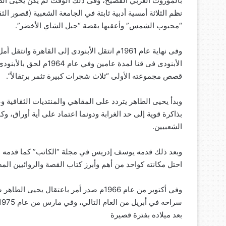
بالموروث العربي الفصيح، وفى ذلك الوقت لم يكن يحيى الطا
“محبوب الشمس” وأعقبها بقصة “جبل الشاي الأخضر”.
وفى نهاية عام 1961م انتقل الأبنودى إلى القاهر
الأبنودى فى قنا لمدة ع
قصص مجموعته الأولى “ثلاث شجرات كبيرة تثمر برتقالاً”.
وبدأ يحيى الطاهر يتردد على المقاهي والمنتديات الثقافي
بذاكرة قوية إلى حد الغرابة ودونما اعتماد على أية أوراق، 
الشعبيين.
وبعد ذلك قدمه يوسف إدريس في مجلة “الكاتب” كما قدمه عب
احتل مكانته كواحد من أهم وأبرز كتاب القصة والروائيين المص
وفي أكتوبر من عام 1966م صدر أمر باعتق
بعد ميلاده بفترة قصيرة