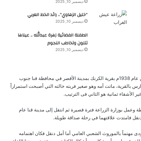
ديسمبر 10, 2025
“خليل الزهاوي”.. رائد الخط العربي
ديسمبر 10, 2025
الطفلة الفضائية زهرة عبدالله .. عيناها
تتلون وتخاطب النجوم
ديسمبر 10, 2025
ولد عبد الفتاح يحيى الطاهر محمد عبد الله في 30 أبريل من عام 1938م بقرية الكرنك بمدينة الأقصر في محافظة قنا جنوب
رس بالقرية، ماتت أمه وهو صغير فربته خالته التي أصبحت استمراراً
ر الأشقاء ثمانية هو الثاني فى الترتيب.
 وعمل بوزارة الزراعة فترة قصيرة ثم انتقل إلى مدينة قنا عام
نودى مهتماً بالموروث الشعبي العامي أما أمل دنقل فكان اهتمامه