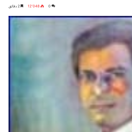
0
12٬048
2 دقائق