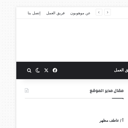
عن موهوبون
فريق العمل
إتصل بنا
‫X
فيسبوك
بحث عن
الوضع المظلم
ق العمل
مقال مدير الموقع
أ / عاطف مظهر