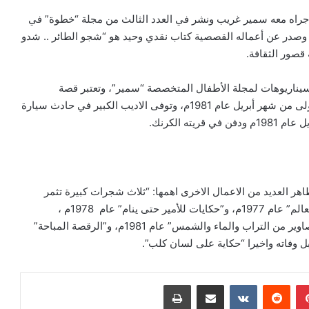
جراه معه سمير غريب ونشر في العدد الثالث من مجلة “خطوة” في
تلفة، وصدر عن أعماله القصصية كتاب نقدي وحيد هو “شجو الطائر .. شدو
سيناريوهات لمجلة الأطفال المتخصصة “سمير”، وتعتبر قصة
“الرسول” آخر ما كتبه يحيى الطاهر حيث كتبها في الأيام الأولى من شهر أبريل عام 1981م، وتوفى الاديب الكبير في حادث سيارة
ه الكرنك.
اهر العديد من الاعمال الاخرى اهمها: “ثلاث شجرات كبيرة تثمر
برتقالاً” و”الدف والصندوق” عام 1974م، و”أنا وهى وزهور العالم” عام 1977م، و”حكايات للأمير حتى ينام” عام 1978م ،
و”الحقائق القديمة صالحة لإثارة الدهشة” عام 1977م، و”تصاوير من التراب والماء والشمس” عام 1981م، و”الرقصة المباحة”
وفاته واخيرا “حكاية على لسان كلب”.
بينتيريست
‏Reddit
‏VKontakte
مشاركة عبر البريد
طباعة