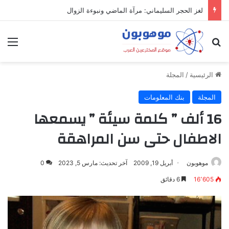
ميدل إيست: منظومة رقمية متكاملة تعيد تعريف التجارة والعمل والتواصل في مكان واحد
بحث عن
الق
الرئيسية
/
المجلة
المجلة
بنك المعلومات
16 ألف ” كلمة سيئة ” يسمعها
الاطفال حتى سن المراهقة
موهوبون
أبريل 19, 2009
آخر تحديث: مارس 5, 2023
0
16٬605
6 دقائق