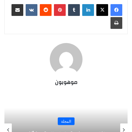
لينكدإن
‏Tumblr
بينتيريست
‏Reddit
‏VKontakte
مشاركة عبر البريد
طباعة
موهوبون
المجلة