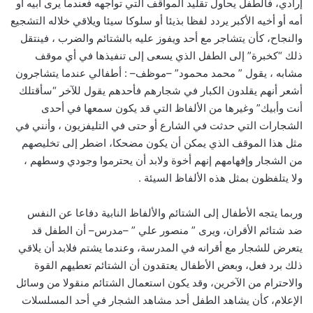
إرادي، فالطفل يحاول تقليد المواقف التي تواجهه فعندما يرى أبيه أو
أمه أو أخيه الأكبر يردد لفظا بذيئا أو سلوكا سيئا ويلاقي خلاله التشجيع
والنجاح، كأن يتشاجر مع أحد ويفوز عليه بالشتائم والضرب ، فينتقل
ذلك “كخبرة” إلى الطفل الذي يسعى إلى تنفيذها في أي موقف
مشابه ، يقول ” محمد محمود” –موظف– : أطفالي عندما يتشاجرون
أشعر أنهم يقلدون الكبار في شجارهم فأحدهم يقول للآخر “سأقتلك
أنت وأبيك” وغيرها من الألفاظ التي قد يكون سمعها في أحدى
الشجارات التي حدثت في الشارع أو حتى في التليفزيون ، وأنني في
مثل هذا الموقف الذي يمكن أن يكون مضحكا، اضطر إلى تخليصهم
من الشجار وإفهامهم إنهم أخوة ولابد أن يحترموا وجودي وسطهم ،
ولا يتلفظون بمثل هذه الألفاظ السيئة .
وربما يتجه الأطفال إلى الشتائم والألفاظ النابية دفاعا عن النفس
ضد شتائم الأقران، ويرى ” منصور علي ” –مدرس– أن الطفل قد
يتعرض للشجار مع أقرانه في المدرسة، وعندما يشتم فلابد أن يلاقي
ذلك برد فعل، وبعض الأطفال يعتقدون أن الشتائم تعطيهم القوة
والاحترام من الآخرين، وقد يكون استعمال الشتائم منقولا من وسائل
الإعلام، كأن يشاهد الطفل أحد مشاهد الشجار في أحد المسلسلات