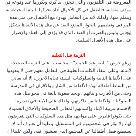
المعروضة في التلفزيون والتي تتخزن بذاكرته ويكررها عند وقوعه في
موقف مشابه، فالطفل في كل الأحوال أداة تحركها البيئة المحيطة به
ويتعلم منها، ولذلك لابد من التعامل بهدوء مع الأطفال في مثل هذه
المواقف وتعليمهم بالحوار المقنع البعد عن مثل هذه الألفاظ بشكل
إيجابي وليس بالضرب أو العنف الذي قد يؤدي إلى العناد والإصرار
على مثل هذه الأفعال السلبية.
التربية قبل التعليم
ورغم حرص ” ناصر عبد الحميد” – محاسب- على التربية الصحيحة
لأبنائه، وعلى انتقاء الكلمات الطيبة في التعامل معهم حتى لا يتعودوا
على الألفاظ النابية والسلوكيات السيئة تجاه الآخرين، إلا أنه يعاني
من التقاط أطفاله لهذه الألفاظ من الشارع والأقران في المدرسة
وحتى من الأقارب وأبنائهم ، ويجد صعوبة بالغة في محو مثل هذه
السلوكيات والألفاظ من ذاكرتهم، ولذلك على الآباء-في تقديره-
الاهتمام بتربية الأبناء وإكسابهم المعاني الصحيحة والأخلاق الحميدة
حتى يكونوا قادرين على مواجهة مثل هذه السلوكيات التي يتعرضون
لها، ولا تؤثر في شخصيتهم في المستقبل، وعلينا أن نعترف أننا لا
نستطيع فصل أطفالنا عن المجتمع الذي يعيشون فيه، ولكن علينا أن