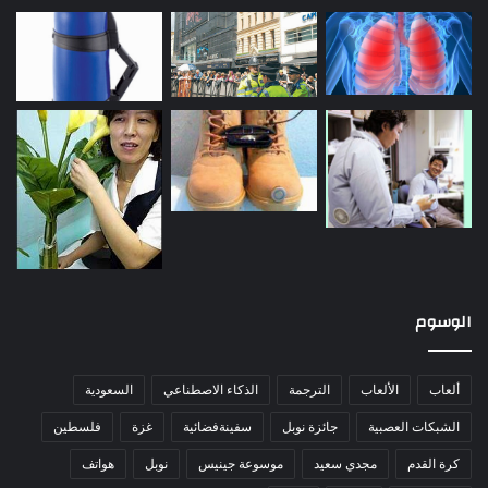
الوسوم
ألعاب
الألعاب
الترجمة
الذكاء الاصطناعي
السعودية
الشبكات العصبية
جائزة نوبل
سفينةفضائية
غزة
فلسطين
كرة القدم
مجدي سعيد
موسوعة جينيس
نوبل
هواتف