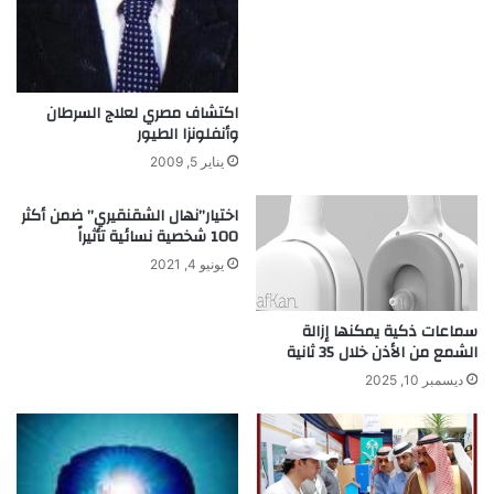
ة
غ
ا
ئ
ب
اكتشاف مصري لعلاج السرطان
ة
وأنفلونزا الطيور
!
يناير 5, 2009
اختيار”نهال الشقنقيري” ضمن أكثر
100 شخصية نسائية تأثيراً
يونيو 4, 2021
سماعات ذكية يمكنها إزالة
الشمع من الأذن خلال 35 ثانية
ديسمبر 10, 2025