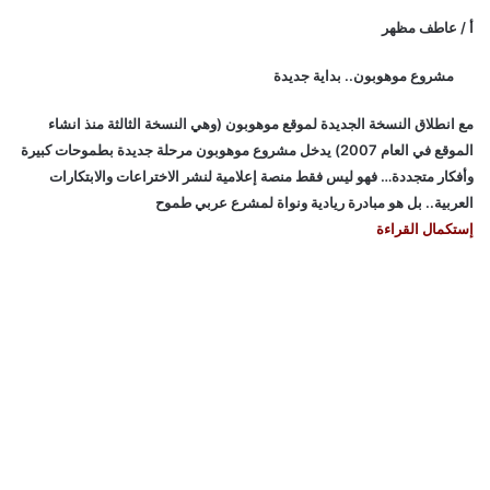
أ / عاطف مظهر
مشروع موهوبون.. بداية جديدة
مع انطلاق النسخة الجديدة لموقع موهوبون (وهي النسخة الثالثة منذ انشاء
الموقع في العام 2007) يدخل مشروع موهوبون مرحلة جديدة بطموحات كبيرة
وأفكار متجددة… فهو ليس فقط منصة إعلامية لنشر الاختراعات والابتكارات
العربية.. بل هو مبادرة ريادية ونواة لمشرع عربي طموح
إستكمال القراءة