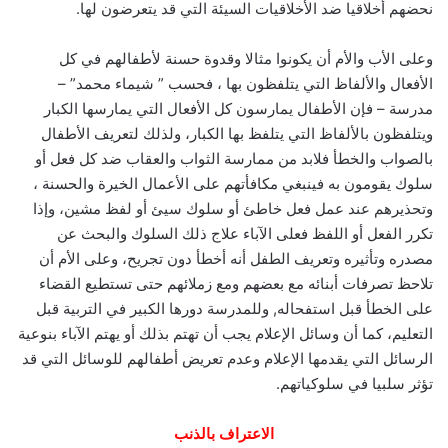
نحضهم أخلاقيا ضد الأخلاقيات السيئة التي قد يتعرضون لها.
وعلى الأب والأم أن يكونوا مثالا وقدوة حسنة لأطفالهم في كل
الأفعال والألفاظ التي يتلفظون بها ، فحسب ” شيماء محمد” –
مدرسة – فإن الأطفال يمارسون كل الأفعال التي يمارسها الكبار
ويتلفظون بالألفاظ التي يتلفظ بها الكبار، ولذلك لتعريف الأطفال
بالصواب والخطأ فلابد من ممارسة الثواب والعقاب ضد كل فعل أو
سلوك يقومون به فينبغي مكافأتهم على الأعمال الخيرة والحسنة ،
وتحذيرهم عند عمل فعل خاطئ أو سلوك سيئ أو لفظ مشين، وإذا
تكرر الفعل أو اللفظ فعلى الآباء علاج ذلك السلوك والبحث عن
مصدره وتأثيره وتعريف الطفل أنه أخطأ دون تجريح، وعلى الأم أن
تلاحظ تصرفات أبنائه مع بعضهم ومع زملائهم حتى تستطيع القضاء
على الخطأ قبل استفحاله, وللمدرسة دورها الكبير في التربية قبل
التعليم، كما أن وسائل الإعلام يجب أن تهتم بذلك أو يهتم الآباء بنوعية
الرسائل التي يقدمها الإعلام وعدم تعريض أطفالهم للوسائل التي قد
تؤثر سلبيا في سلوكياتهم.
الاعتراف بالذنب