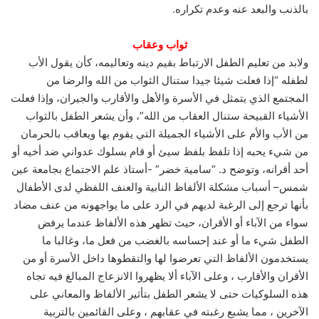
بالذنب والبعد عنه وعدم تكراره.
ثواب وعقاب
ولابد من تعليم الطفل الارتباط بقيم دينه وتعاليمه، كأن يقول الأب
لطفله “إذا فعلت شيئا جيدا ستنال الثواب من الله والرضا من
المجتمع الذي يتمثل في الأسرة والأهل والأقارب والجيران، وإذا فعلت
الأشياء القبيحة ستنال العقاب من الله”، وأن يشعر الطفل بالثواب
من الأب والأم على الأشياء الجميلة التي يقوم بها ويعاقب بالحرمان
من شيء يحبه إذا تلفظ بلفظ سيئ أو قام بسلوك عدواني ضد أخيه أو
أحد أقرانه، وتوضح د. “سامية خضر” -أستاذ علم الاجتماع بجامعة عين
شمس– أسباب مشكلة الألفاظ النابية والعنف اللفظي لدى الأطفال
بأنها ترجع إلى الرغبة لديهم في الرد على ما يواجهونه من عنف مضاد
سواء من الآباء أو الأقران، حيث تظهر هذه الألفاظ عندما يرفض
الطفل شيء ما أو عند إحساسه بالغضب من فعل ما، وغالبا ما
يستخدمون الألفاظ التي تعرضوا لها والتقطوها داخل الأسرة أو من
الأقران والأقارب ، وعلى الآباء ألا يظهروا الانزعاج المبالغ فيه تجاه
هذه السلوكيات حتى لا يشعر الطفل بتأثير الألفاظ والمعاني على
الآخرين ، مما يشبع رغبته في عقابهم ، وعلى القائمين بالتربية