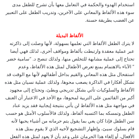
استخدام الهدوء والحكمة في التعامل معها بأن تشرح للطفل مدى
سوء هذه الألفاظ والمعاني على الآخرين، وتدريب الطفل على التعبير
عن الغضب بطريقة حسنة.
الألفاظ البديلة
لا يترك الطفل الألفاظ التي تعلمها بسهولة، لأنها وصلت إلى ذاكرته
عبر عملية معقدة وارتبطت بألفاظ ومواقف أخرى، لذلك فهي أيضا
تحتاج إلى عملية مشابهة للتخلص منها، ولذلك تنصح د. “سامية خضر
” الآباء بالاهتمام بمنع تعرض الأطفال لمثل هذه الألفاظ، وعدم
استفحال مثل هذه المعاني والقيم بداخل أطفالهم لأنها مع الوقت قد
تشكل أفكارا في الذاكرة يصعب محوها، ولذلك عملية نسيان مثل هذه
الألفاظ والسلوكيات تأتي بشكل تدريجي وبطئ، وتحتاج إلى مجهود
أكبر من القائمين على التربية لمحوها، مع الأخذ في الاعتبار أن العنف
في مواجهة مثل هذه الألفاظ لن يأتي بنتيجة إيجابية فقد يزيد عناد
الطفل وتمسكه بما اكتسبه ألفاظ، ولذلك فالأسلوب الأمثل هو حسب
سن الطفل فإذا كان يعي بما يقول يتم حرمانه من أشياء يحبها لأنه
قام بسلوك سيئ، وإظهار التشجيع لأخيه الذي لا يقوم بمثل هذه
الأفعال، أو إلغاء هذا الحرمان على وعد بأن لا يعود لمثل هذه الفعل