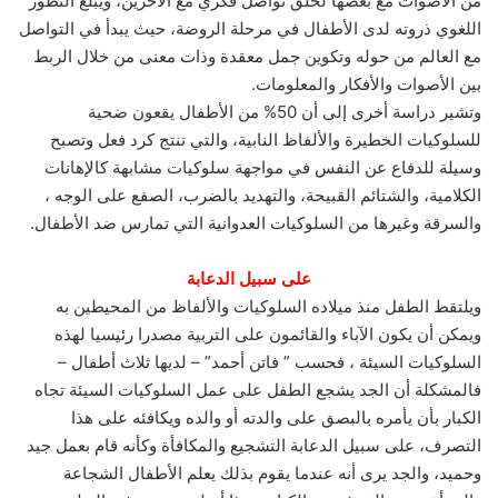
من الأصوات مع بعضها لخلق تواصل فكري مع الآخرين، ويبلغ التطور
اللغوي ذروته لدى الأطفال في مرحلة الروضة، حيث يبدأ في التواصل
مع العالم من حوله وتكوين جمل معقدة وذات معنى من خلال الربط
بين الأصوات والأفكار والمعلومات.
وتشير دراسة أخرى إلى أن 50% من الأطفال يقعون ضحية
للسلوكيات الخطيرة والألفاظ النابية، والتي تنتج كرد فعل وتصبح
وسيلة للدفاع عن النفس في مواجهة سلوكيات مشابهة كالإهانات
الكلامية، والشتائم القبيحة، والتهديد بالضرب، الصفع على الوجه ،
والسرقة وغيرها من السلوكيات العدوانية التي تمارس ضد الأطفال.
على سبيل الدعابة
ويلتقط الطفل منذ ميلاده السلوكيات والألفاظ من المحيطين به
ويمكن أن يكون الآباء والقائمون على التربية مصدرا رئيسيا لهذه
السلوكيات السيئة ، فحسب ” فاتن أحمد” – لديها ثلاث أطفال –
فالمشكلة أن الجد يشجع الطفل على عمل السلوكيات السيئة تجاه
الكبار بأن يأمره بالبصق على والدته أو والده ويكافئه على هذا
التصرف، على سبيل الدعابة التشجيع والمكافأة وكأنه قام بعمل جيد
وحميد، والجد يرى أنه عندما يقوم بذلك يعلم الأطفال الشجاعة