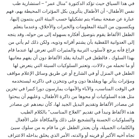
في هذا السياق حيث تؤكد الدكتورة “منال عمر” – استشارية طب
نفس الأطفال- أن الأطفال يتأثرون بكل المؤثرات المحيطة بهم، فهم
عبارة عن صفحة بيضاء يتم تشكيلها حسب البيئة التي ينتمون إليها،
ويكتسبون من البيئة المعلومات والخبرات والأخلاق، وعندما يتعلم
الطفل الألفاظ يقوم بتوصيل أفكاره بسهوله إلى من حوله، وقد يتجه
إلى العدوانية اللفظية بأن يشتم أقرانه وذويه، ولكن ذلك لم يأتي من
فراغ فأنه يرجع لأسلوب التربية والمثيرات التي تعرض لها عندما قام
بهذا السلوك ، فالطفل في البداية يقلد الألفاظ دون أن يفهم معانيها
أو ما تحمله من دلالات، وتعتبر السلوكيات السيئة التي يتعرض لها
الطفل في المنزل أو في الشارع أو عن طريق وسائل الإعلام مواقف
ومؤثرات يتأثر بها ويقلدها دون وعي وتتخزن في ذاكرته ليستخدمه
في الوقت المناسب، والآباء والأمهات يمارسون دورا كبيرا في تخزين
مثل هذه السلوكيات أو محوها من ذاكرة الأطفال، وعليهم أن يبحثوا
عن مصادر الألفاظ وتقديم البديل الجيد لها، كأن نبعدهم عن مصادر
هذه الألفاظ ونبدأ في تقديم “العلاج المناسب” بالكلام الطيب
والسلوكيات الحسنة والتشجيع على ذلك والمكافأة على الأفعال
والكلمات الجميلة، وأن يعتذر الطفل عن ما قام به من سلوك سيئ
تجاه أخيه الأكبر أو قرينه أو والدته، الأمر الذي يخلق بداخله الاعتراف