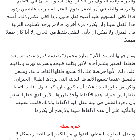
والجرأة وعدم الخوف من الكبار، وهذا أسلوب سيئ في التعليم
والتربية، والطبيعي أن الطفل يقوم بالفعل لم يترتب عليه من ردود
فإذا لاقى التشجيع عليه أصبح فعل جميل وإذا لاقى عكس ذلك، أصبح
هذا الفعل سيئا ولن يكرره مرة أخرى، فالأمر يرجع لأسلوب التربية
في المنزل ولا يمكن أن يأتي الطفل بلفظ من الخارج إلا أذا كان طفلا
مهملا.
ومن جهتها أصيبت الأم ” سارة محمود” بصدمة كبيرة عندما سمعت
طفلها الصغير يشتم أخاه الأكبر بكلمة قبيحة وبسرعة نهرته وعاقبته
على ذلك، لأنها حريصة على ألا يسمع طفلها ألفاظ بذيئة، وتشعر
بالضيق عندما تسمع الألفاظ البذيئة التي يرددها أطفال الجيران،
ولكن من جاور الحداد فلابد أن ينكوي بناره كما تقول، فلقد التقط
طفلها من جيرانه هذه الألفاظ وأخذ يكررها، الأمر الذي جعلها تشعر
بأن وجود الطفل في بيئة تنقل إليه الألفاظ ولذلك قامت بتعنيفه
والتأكيد على أن هذه الألفاظ سيئة ولا يصح أن يكررها.
خبرة سيئة
وينتقل السلوك اللفظي العدواني من الكبار إلى الصغار بشكل لا