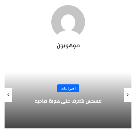
موهوبون
المجلة
طفل مصري يخرج قصاصات الورق من أنفه
وفمه