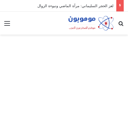
لغز الحجر السليماني: مرآة الماضي ونبوءة الزوال
بحث عن
الق