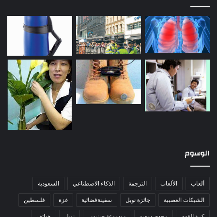
الوسوم
ألعاب
الألعاب
الترجمة
الذكاء الاصطناعي
السعودية
الشبكات العصبية
جائزة نوبل
سفينةفضائية
غزة
فلسطين
كرة القدم
مجدي سعيد
موسوعة جينيس
نوبل
هواتف