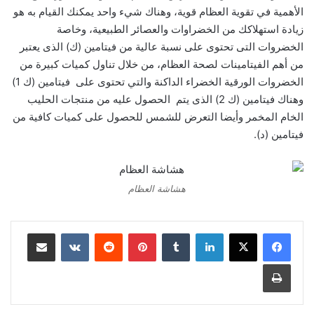
الأهمية في تقوية العظام قوية، وهناك شيء واحد يمكنك القيام به هو
زيادة استهلاكك من الخضراوات والعصائر الطبيعية، وخاصة
الخضروات التى تحتوى على نسبة عالية من فيتامين (ك) الذى يعتبر
من أهم الفيتامينات لصحة العظام، من خلال تناول كميات كبيرة من
الخضروات الورقية الخضراء الداكنة والتي تحتوى على فيتامين (ك 1)
وهناك فيتامين (ك 2) الذى يتم الحصول عليه من منتجات الحليب
الخام المخمر وأيضا التعرض للشمس للحصول على كميات كافية من
فيتامين (د).
هشاشة العظام
لينكدإن
‏Tumblr
بينتيريست
‏Reddit
‏VKontakte
مشاركة عبر البريد
طباعة