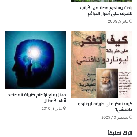
0
ه
باحث يستخرج مصلا من الأرانب
أ
ا
للتعرف على أسرار الجرائم
ل
ل
ف
م
يناير 5, 2009
ع
ل
ا
و
م
ث
ة
"
جهاز يمنع ارتطام كابينة المصاعد
أثناء الأعطال
كيف تفكر على طريقة ليوناردو
دافنشى؟
يناير 3, 2010
ديسمبر 10, 2025
اترك تعليقاً