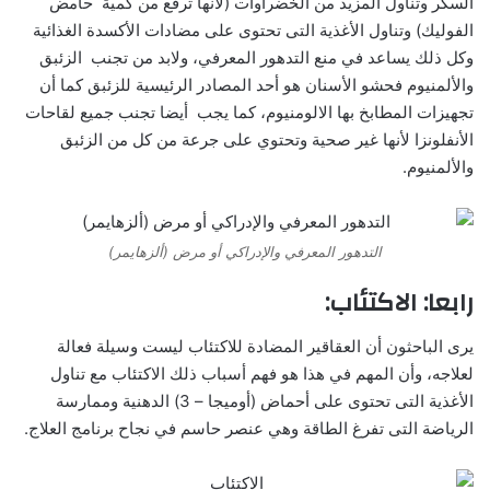
السكر وتناول المزيد من الخضراوات (لأنها ترفع من كمية حامض
الفوليك) وتناول الأغذية التى تحتوى على مضادات الأكسدة الغذائية
وكل ذلك يساعد في منع التدهور المعرفي، ولابد من تجنب الزئبق
والألمنيوم فحشو الأسنان هو أحد المصادر الرئيسية للزئبق كما أن
تجهيزات المطابخ بها الالومنيوم، كما يجب أيضا تجنب جميع لقاحات
الأنفلونزا لأنها غير صحية وتحتوي على جرعة من كل من الزئبق
والألمنيوم.
التدهور المعرفي والإدراكي أو مرض (ألزهايمر)
رابعا: الاكتئاب:
يرى الباحثون أن العقاقير المضادة للاكتئاب ليست وسيلة فعالة
لعلاجه، وأن المهم في هذا هو فهم أسباب ذلك الاكتئاب مع تناول
الأغذية التى تحتوى على أحماض (أوميجا – 3) الدهنية وممارسة
الرياضة التى تفرغ الطاقة وهي عنصر حاسم في نجاح برنامج العلاج.