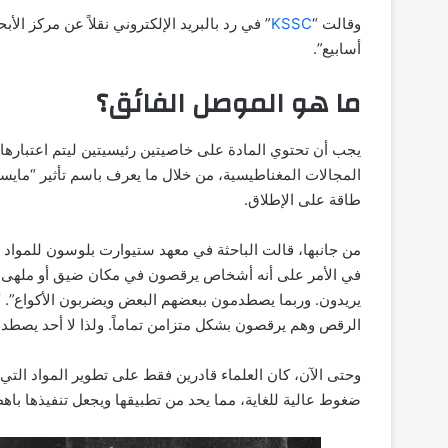
وقالت “
KSSC
أسابيع”.
ما هو الموصل الفائق؟
يجب أن تحتوي المادة على خاصيتين رئيسيتين ليتم اعتبارها
المجالات المغناطيسية، من خلال ما يعرف باسم تأثير “مايس
طاقة على الإطلاق.
من جانبها، قالت الباحثة في معهد ستيوارت بلوسون للمواد ال
في الأمر على أنه أشخاص يرقصون في مكان ضيق أو ملهى لي
يريدون. وربما يصطدمون ببعضهم البعض ويضربون الأكواع”.
الرقص وهم يرقصون بشكل متزامن تماماً. ولذا لا أحد يصطد
وحتى الآن، كان العلماء قادرين فقط على تطوير المواد ال
ضغوط عالية للغاية، مما يحد من تطبيقها ويجعل تنفيذها باهظ