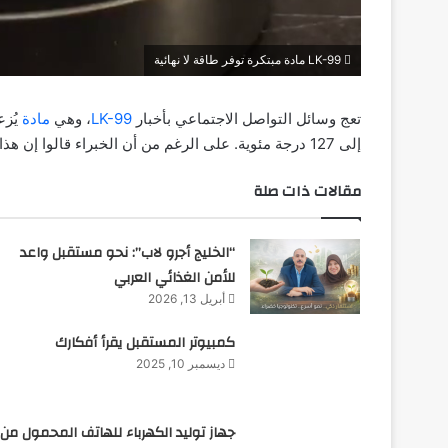
LK-99 مادة مبتكرة توفر طاقة لا نهائية
تعج وسائل التواصل الاجتماعي بأخبار
LK-99
، وهي
مادة
يُزع
إلى 127 درجة مئوية. على الرغم من أن الخبراء قالوا إن هذا لا يضمن الموصلية الفائقة.
مقالات ذات صلة
“الخليج أجرو لاب”: نحو مستقبل واعد
للأمن الغذائي العربي
أبريل 13, 2026
كمبيوتر المستقبل يقرأ أفكارك
ديسمبر 10, 2025
جهاز توليد الكهرباء للهاتف المحمول من