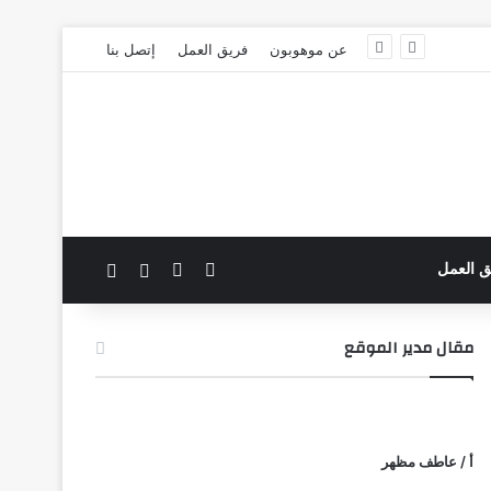
عن موهوبون
فريق العمل
إتصل بنا
‫X
فيسبوك
بحث عن
الوضع المظلم
ق العمل
مقال مدير الموقع
أ / عاطف مظهر