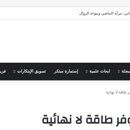
اني: مرآة الماضي ونبوءة الزوال
مجلة
ابحاث علمية
إستمارة مبتكر
تسويق الإبتكارات
فري