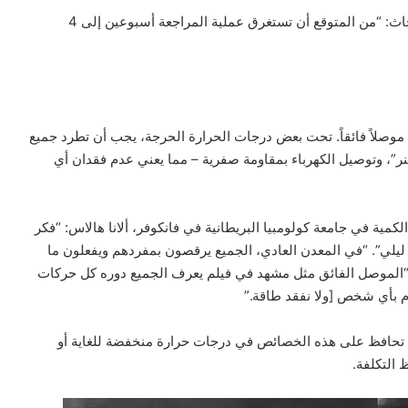
” في رد بالبريد الإلكتروني نقلاً عن مركز الأبحاث: “من المتوقع أن تستغرق عملية المراجعة أسبوعين إلى 4
 موصلاً فائقاً. تحت بعض درجات الحرارة الحرجة، يجب أن تطرد جميع
نر”، وتوصيل الكهرباء بمقاومة صفرية – مما يعني عدم فقدان أي
كمية في جامعة كولومبيا البريطانية في فانكوفر، ألانا هالاس: “فكر
لي”. “في المعدن العادي، الجميع يرقصون بمفردهم ويفعلون ما
 “الموصل الفائق مثل مشهد في فيلم يعرف الجميع دوره كل حركات
م بأي شخص [ولا نفقد طاقة.”
تي تحافظ على هذه الخصائص في درجات حرارة منخفضة للغاية أو
 التكلفة.