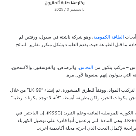
يخترعها طلبة ألمانيون
ديسمبر 10, 2025
أبحاث
الطاقة الكمومية
، وهو شركة ناشئة في سيول، ورقتين لم
(يُنطق “أرشيف”)، وهو خادم ما قبل الطباعة حيث يقدم العلماء بشكل متكرر تقارير النتائج
نحاس – مركب يتكون من
النحاس
، والرصاص، والفوسفور، والأكسجين.
ة التي يقولون إنهم صنعوها لأول مرة.
الأمر المثير بشكل خاص في هذا الادعاء هو السهولة النسبية لتركيب المواد، ووفقاً للطرق المنشورة، تم إنشاء “LK-99” من خلال
جن مكونات الخبز، ولكن بطريقة أبسط، “لأنه لا توجد مكونات رطبة”.
ووسط جدل كبير حول حقيقة الكشف العلمي، قالت الجمعية الكورية للموصلية الفائقة وعلم التبريد (KSSC)، إن الباحثين في
مركز أبحاث الطاقة الكمومية سيسلمون عينات من مادة “LK-99″، وهي المادة التي يزعمون أنها قادرة على توصيل الكهرباء
اجعة لإكمال البحث الذي أجرته مجلة أكاديمية أخرى.