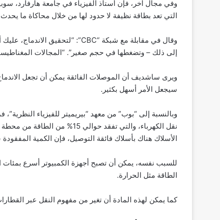
وفي مجال آخر، فإن أستاذ الفيزياء في جامعة هارفارد، سو
التي تعد بطاقة نظيفة لا حدود لها من خلال محاكاة ما يح
وقال في مقابلة مع شبكة “CBC”: “لتح
إلى ذلك – وتضغطها في حجم صغير”. “المجالات المغناطيسي
ويرى ساشديف أن الموصلات الفائقة يمكن أن تجعل الاندماج
سيجعل الأمر أسهل بكثير.
وبالنسبة إلى “بوب” من معهد “بيريميتر للفيزياء النظرية”، فمن
نقل الكهرباء، والتي تفقد حوالي 5
الأسلاك هناك بأسلاك فائقة التوصيل، فإن الكمية المفقودة
للسبب نفسه، يمكن أن تصبح أجهزة الكمبيوتر أسرع بمئات ا
الطاقة مثل الحرارة.
كما يمكن لهذه المادة أن تغير من مفهوم النقل عبر القطار