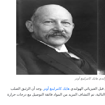
لندي هايك كامرلينغ أونز
قبل الفيزيائي الهولندي
هايك كامرلينغ أونز
. وجد أن الزئبق الصلب
2 درجة مئوية. في العقود التالية، تم اكتشاف المزيد من المواد فائقة التوصيل مع درجات حرارة