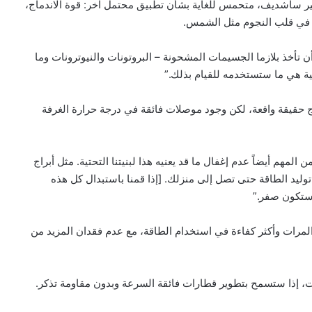
بير ساشديف، متحمس للغاية بشأن تطبيق محتمل آخر: قوة الاندماج،
دث في قلب النجوم مثل الشمس.
قيق الاندماج، عليك أن تأخذ بلازما الجسيمات المشحونة – البروتونات والنيوترونات وما
ة هي ما ستستخدمه للقيام بذلك.”
 حقيقة واقعة، لكن وجود موصلات فائقة في درجة حرارة الغرفة
 المهم أيضاً عدم إغفال ما قد يعنيه هذا لبنيتنا التحتية. مثل أبراج
1% من الطاقة من محطة توليد الطاقة حتى تصل إلى منزلك. [إذا قمنا باستبدال كل هذه
 ستكون صفر.”
لمرات وأكثر كفاءة في استخدام الطاقة، مع عدم فقدان المزيد من
ات، إذا ستسمح بتطوير قطارات فائقة السرعة وبدون مقاومة تذكر.