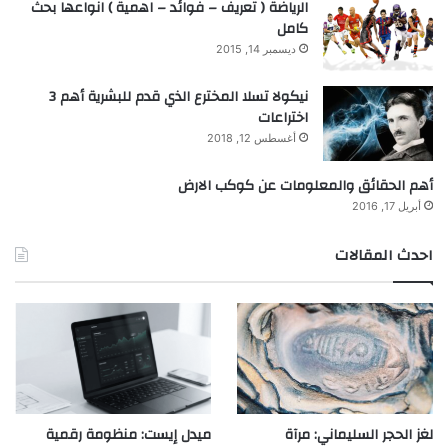
الرياضة ( تعريف – فوائد – اهمية ) انواعها بحث
كامل
ديسمبر 14, 2015
نيكولا تسلا المخترع الذي قدم للبشرية أهم 3
اختراعات
أغسطس 12, 2018
أهم الحقائق والمعلومات عن كوكب الارض
أبريل 17, 2016
احدث المقالات
لغز الحجر السليماني: مرآة
ميدل إيست: منظومة رقمية