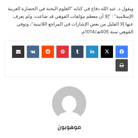
ويقول د. عبد الله دفاع في كتابه “العلوم البحتة في الحضارة العربية
الإسلامية” : “إلا أن معظم مؤلفات القوهي قد ضاعت، ولم يعرف
عنها إلا القليل من بعض الإشارات في المراجع اللاتينية”، وتوفي
القوهي سنة 405هـ/1014م.
لينكدإن
‏Tumblr
بينتيريست
‏Reddit
‏VKontakte
مشاركة عبر البريد
طباعة
موهوبون