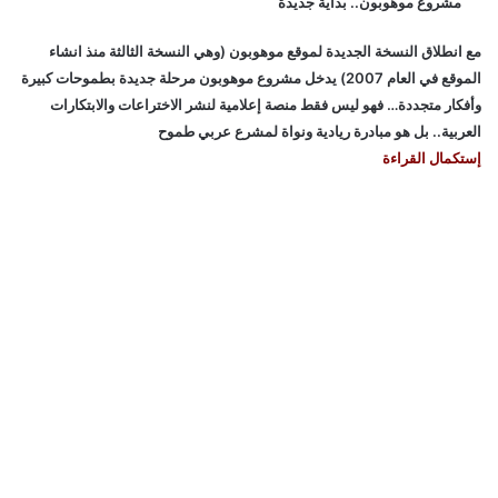
مشروع موهوبون.. بداية جديدة
مع انطلاق النسخة الجديدة لموقع موهوبون (وهي النسخة الثالثة منذ انشاء
الموقع في العام 2007) يدخل مشروع موهوبون مرحلة جديدة بطموحات كبيرة
وأفكار متجددة… فهو ليس فقط منصة إعلامية لنشر الاختراعات والابتكارات
العربية.. بل هو مبادرة ريادية ونواة لمشرع عربي طموح
إستكمال القراءة