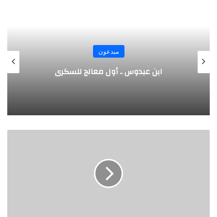
مبدعون
الألماني بنز مخترع السيارة الحديثة
ا
ل
ز
ر
ق
ا
ل
ي
.