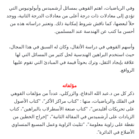
وفي الرياضيات، اهتم القوهي بمسائل أرشميدس وأبولونيوس التي
تؤدي إلى معادلات ذات درجة أعلى من معادلات الدرجة الثانية، ووجد
حلاً لبعضها، كما ناقش شروط إمكانية ذلك. وتعتبر دراساته هذه من
أحسن ما كتب عن الهندسة عند المسلمين.
وأسهم القوهي في دراسة الأثقال، وكان له السبق في هذا المجال،
حيث استخدم البراهين الهندسية لحل كثير من المسائل التي لها
علاقة بإيجاد الثقل، وترك بحوثاً قيمة في المبادئ التي تقوم عليها
الروافع.
مؤلفاته
ذكر كل من د.عبد الله الدفاع، والزركلي، عدداً من مؤلفات القوهي
في الفلك والرياضيات، منها : “كتاب مراكز الأكر”، “كتاب الأصول
على تحريكات أقليدس”، “كتاب صنعة الأسطرلاب بالبراهين”، كتاب
الزيادات على أرشميدس في المقالة الثانية”، “إخراج الخطين من
نقطة على زاوية معلومة”، “تثليث الزاوية وعمل المسبع المتساوي
الأضلاع في الدائرة”.