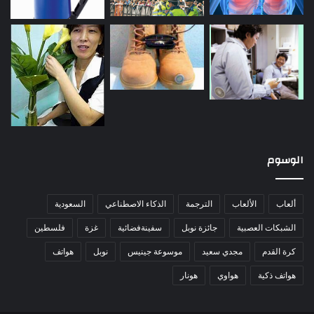
الوسوم
ألعاب
الألعاب
الترجمة
الذكاء الاصطناعي
السعودية
الشبكات العصبية
جائزة نوبل
سفينةفضائية
غزة
فلسطين
كرة القدم
مجدي سعيد
موسوعة جينيس
نوبل
هواتف
هواتف ذكية
هواوي
هونار