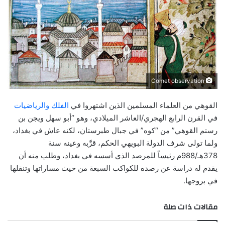
Comet observation
القوهي من العلماء المسلمين الذين اشتهروا في
الفلك والرياضيات
في القرن الرابع الهجري/العاشر الميلادي، وهو “أبو سهل ويجن بن
رستم القوهي” من “كوه” في جبال طبرستان، لكنه عاش في بغداد،
ولما تولى شرف الدولة البويهي الحكم، قرَّبه وعينه سنة
378هـ/988م رئيساً للمرصد الذي أسسه في بغداد، وطلب منه أن
يقدم له دراسة عن رصده للكواكب السبعة من حيث مساراتها وتنقلها
في بروجها.
مقالات ذات صلة