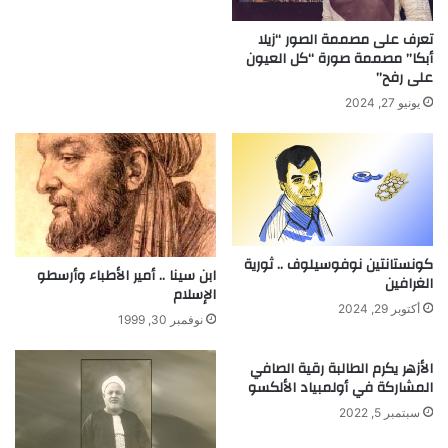
ا
ل
تعرف على مصممة الصور “زيلا
أبكا” مصممة صورة “كل العيون
ق
على رفح”
ا
ه
يونيو 27, 2024
ر
ة
كونستانتين نوفوسيلوف .. ثورية
ابن سينا .. أمير الأطباء وأرسطو
الغرافين
الإسلام
أكتوبر 29, 2024
نوفمبر 30, 1999
الأزهر يكرم الطالبة رقية الصافي
المشاركة في أولمبياد الألكسو
سبتمبر 5, 2022