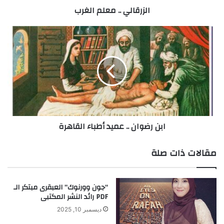
الزرقالي .. معلم الغرب
.
م
ع
ا
ل
ب
م
ن
ا
ر
ل
ض
غ
و
ر
ا
ب
ن
.
ابن رضوان .. عميد أطباء القاهرة
.
ع
م
مقالات ذات صلة
ي
د
أ
“جون وورنوك” العبقرى مبتكر الـ
ط
PDF رائد النشر المكتبى
ب
ا
ديسمبر 10, 2025
ء