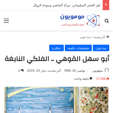
لغز الحجر السليماني: مرآة الماضي ونبوءة الزوال
بحث عن
الق
الرئيسية
/
مبدعون
مبدعون
شخصيات علمية
عباقرة
أبو سهل القوهي .. الفلكي النابغة
موهوبون
نوفمبر 30, 1999
آخر تحديث: يناير 30, 2024
0
12٬268
دقيقة واحدة