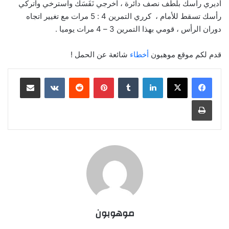
أديري رأسك بلطف نصف دائرة ، اخرجي نَفَسَك واسترخي واتركي
رأسك تسقط للأمام ، كرري التمرين 4 : 5 مرات مع تغيير اتجاه
دوران الرأس ، قومي بهذا التمرين 3 – 4 مرات يوميا .
قدم لكم موقع موهبون
أخطاء
شائعة عن الحمل !
لينكدإن
‏Tumblr
بينتيريست
‏Reddit
‏VKontakte
مشاركة عبر البريد
طباعة
موهوبون