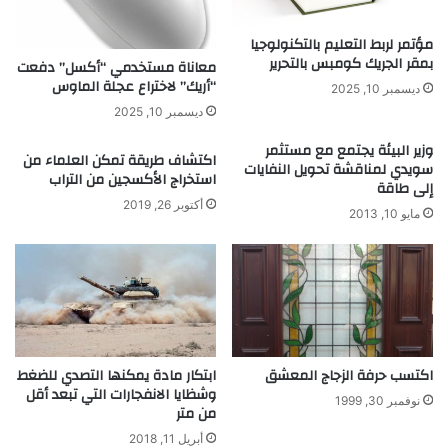
ا
ق
مؤتمر لربط التعليم بالتكنولوجيا
بمقر الجريك كومبس بالتحرير
ة
معاناة مستخدمي “أكسل” دفعت
ا
“أريك” لاختراع عجلة الماوس
ديسمبر 10, 2025
ل
ديسمبر 10, 2025
أ
ك
وزير البيئة يجتمع مع مستثمر
اكتشاف طريقة تمكن العلماء من
ث
سويدي لمناقشة تحويل النفايات
استخراج الأكسجين من التراب
إلى طاقة
ر
أكتوبر 26, 2019
ا
مايو 10, 2013
ن
ت
ش
ا
ر
ا
ف
اكتسب حرفة الزجاج المعشق
ابتكار مادة يمكنها التصدي للضغط
ي
وشظايا الانفجارات التي تبعد أقل
ا
نوفمبر 30, 1999
من متر
ل
ع
أبريل 11, 2018