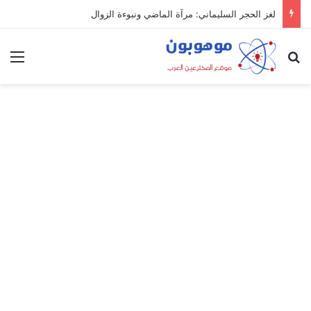
لغز الحجر السليماني: مرآة الماضي ونبوءة الزوال
بحث عن
الق