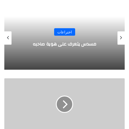
المجلة
طفل مصري يخرج قصاصات الورق من أنفه
وفمه
ه
ش
ا
ش
ة
ا
ل
ع