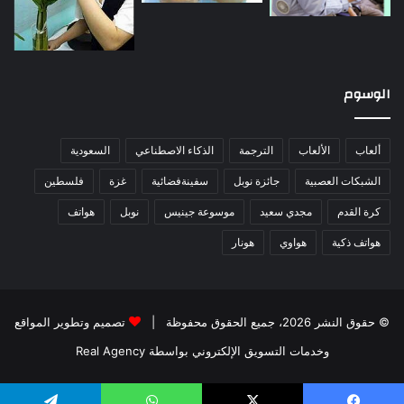
الوسوم
ألعاب
الألعاب
الترجمة
الذكاء الاصطناعي
السعودية
الشبكات العصبية
جائزة نوبل
سفينةفضائية
غزة
فلسطين
كرة القدم
مجدي سعيد
موسوعة جينيس
نوبل
هواتف
هواتف ذكية
هواوي
هونار
© حقوق النشر 2026، جميع الحقوق محفوظة |
تصميم وتطوير المواقع
وخدمات التسويق الإلكتروني بواسطة Real Agency