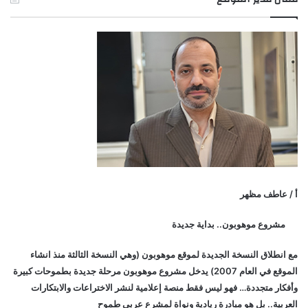
أ / عاطف مظهر
مشروع موهوبون.. بداية جديدة
مع انطلاق النسخة الجديدة لموقع موهوبون (وهي النسخة الثالثة منذ انشاء
الموقع في العام 2007) يدخل مشروع موهوبون مرحلة جديدة بطموحات كبيرة
وأفكار متجددة… فهو ليس فقط منصة إعلامية لنشر الاختراعات والابتكارات
العربية.. بل هو مبادرة ريادية ونواة لمشرع عربي طموح