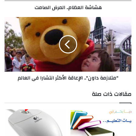
ظ
هشاشة العظام.. المرض الصامت
ا
م
.
"
.
م
ا
ت
ل
ل
م
ا
ر
ز
ض
م
ا
ة
ل
د
"متلازمة داون".. الإعاقة الأكثر انتشارا في العالم
ص
ا
ا
و
م
ن
مقالات ذات صلة
ت
"
.
.
ا
ل
إ
ع