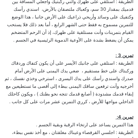
الطريقة : أستلقي على ظهرك واثني ركبتيك واجعلي المسافة بين
قدميك بمقدار 30 سم، وكعباك ملتصقان بالأرض، اسندي رأسك
وكتفيك على وسائد وأريحي ذراعيك على الأرض جانبا ، هذا الوضع
للتمرين مسموح به فقط حتى الشهر الرابع ، أما بعد ذلك فلا يستحب
القيام بتمرينات وأنت مستلقية على ظهرك، إذ أن الرحم المتضخم
يمكن أن يضغط بشدة على الأوعية الدموية الرئيسية في الجسم .
تمرين 3 :
الطريقة : استلقي على جانبك الأيسر على أن يكون كتفاك وردفاك
وركبتاك على خط مستقيم ، ضعي يدك اليمنى على الأرض أمام
صدرك واسندي رأسك على يدك اليسرى ، استرخي وخذي نفسك ، ثم
أخرجيه وأنت ترفعين ساقك اليمنى ببطء إلى أقصى ما تستطيعين مع
إبقاء قدمك مشدودة ( أصابع قدمك تتجه نحو بطنك ) ، ويكون كاحلك
الداخلي مواجها للأرض ، كرري التمرين عشر مرات على كل جانب .
تمرين 4:
هذا التمرين يساعد على ارتخاء الرقبة وبقية الجسم .
الطريقة : اجلسي القرفصاء وعيناك مغلقتان ، مع أخذ نفس ببطء،