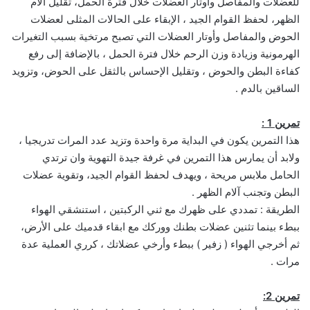
للعضلات والمفاصل وأوتار العضلات خلال فترة الحمل، تقليل آلام
الظهر، لحفظ القوام الجيد ، الإبقاء على الحالات المثلى لعضلات
الحوض والمفاصل وأوتار العضلات التي تصبح مرتخية بسبب التغيرات
الهرمونية وزيادة وزن الرحم خلال فترة الحمل ، بالإضافة إلى رفع
كفاءة البطن والحوض ، وتقليل الإحساس بالثقل على الحوض، وتزويد
الساقين بالدم .
تمرين 1 :
هذا التمرين يكون في البداية مرة واحدة وتزيد عدد المرات تدريجيا ،
ولابد أن يمارس هذا التمرين في غرفة جيدة التهوية وان ترتدي
الحامل ملابس مريحة ، ويهدف لحفظ القوام الجيد، وتقوية عضلات
البطن وتجنب آلام الظهر .
الطريقة : تمددي على ظهرك مع ثني الركبتين ، استنشقي الهواء
ببطء بينما تثنين عضلات بطنك ووركك مع ابقاء قدميك على الأرض،
ثم أخرجي الهواء ( زفير ) ببطء وأرخي عضلاتك ، كرري العملية عدة
مرات .
تمرين 2: