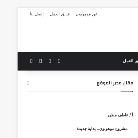
عن موهوبون
فريق العمل
إتصل بنا
‫X
فيسبوك
بحث عن
الوضع المظلم
ق العمل
مقال مدير الموقع
أ / عاطف مظهر
مشروع موهوبون.. بداية جديدة