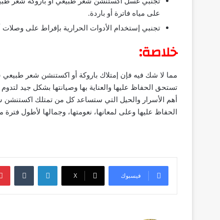
تجنبي غسل اكستنشن شعر طبيعي أو باروكة شعر طبيعي ب
على مياه فاترة أو باردة.
تجنبي إستخدام الأدوات الحرارية بإفراط على وصلات أ
خلاصة:
مما لا شك فيه فإن إمتلاك باروكة أو اكستنشن شعر طبيعي 
تستحق الحفاظ عليها والعناية بها وصيانتها بشكل جيد لتدوم 
أهم الأسرار والحيل التي ستساعد كل من تمتلك اكستنشن شع
الحفاظ عليها وعلى لمعانها، نعومتها، وجمالها لأطول فترة 
لينكدإن
‏Tumblr
فيسبوك
‫X