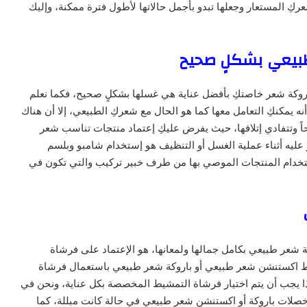
ِ المستعار وجعلها تبدو بأجمل حالاتها لأطول فترة ممكنة، وإليك
بيعي بشكلٍ صحيح
وكة شعر خاصتكِ بأفضل عناية هي غسلها بشكلٍ صحيح، فكما نعلم
ه يمكنكِ التعامل معها كما هو الحال مع شعركِ الطبيعي، إلا أن هناك
ً وتتفادي إتلافها، حيث يفرض عليكِ إعتماد منتجات تناسب شعر
 عليه أثناء عملية الغسل أو التنظيف هو إستخدام شامبو وبلسم
ستخدام المنتجات الموصي بها من طرف خبير تركيب والتي تكون في
ب
عر طبيعي بكامل جمالها ولمعانها، هو الإعتماد على فرشاة
اكستنشن شعر طبيعي أو باروكة شعر طبيعي باستعمال فرشاة
هذا يجب أن يتم اختيار فرشاة التمشيط المخصصة بكل عناية، ونحن في
صلات باروكة أو اكستنشن شعر طبيعي في حالة كانت مبللة، كما