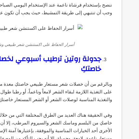
ننصح بإستخدام فرشاة ناعمة عند الإستخدام اليومي الصباح
وجب أن تنتبهي إلى طريقة التمشيط، حيث يجب أن تكون عملي
أسرار الحفاظ على اكستنشن شعر طبيعي وشع
جدولة روتين ترطيب أسبوعي لخص
خاصتكِ
وبالرغم من أن خصلات شعر مستعار طبيعي خاصتكِ معدة من ش
على التغذية اللازمة لبقاء الشعر لامعاً وناعماً، أو رطبا 
والتغذية المناسبة لوصلات الشعر أو الشعر المستعار خاصتكِ
وفي الحقيقة هناك العديد من الطرق المختلفة التي من خلال
خاصكِ من البلسم وماسك الشعر والسيروم المرطب، إلا أن اس
الأخرى أحد الخيارات المناسبة والموفقة، بإعتبارها آمنة ال
مستعار ناعمة، لامعة، وجميلة، إلا أنه يجب التأكد من الوصفا