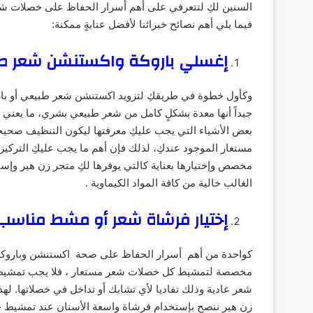
السنين لكِ لتتعرفي على أهم أسرار الحفاظ على خصلات شعرك
فيما يلي أهم نصائح خبرائنا لأفضل عنايةٍ ممكنة:
إغسلي باروكة واكستنشن شعر ط
وكأول خطوة في طريقكِ لتزويد اكستنشن شعر طبيعي أو بار
جيداً أنها معدة بشكلٍ كامل من شعر طبيعي بشري، ما يعني أن
بعض الأشياء التي يجب عليكِ معرفتها ليكون التنظيف صحيحا
مستعار الموجود عندكِ، لذلك فإن أهم ما يجب عليكِ التركيز
مخصص وإختيارها بعناية كالتي يوفرها لكِ متجر زن هير وإ
الغالب خالية من كافة المواد الكيماوية .
إختيار فرشاة شعر أو مشط مناس
كواحدة من أهم أسرار الحفاظ على صحة اكستنشن وباروكة ش
مخصصة لتمشيط كل خصلات شعر مستعار ، فلا يجب تمشيط 
شعر عادية وذلك تفاديا لأي تشابك أو تداخل في خصلاتها. ل
زن هير ننصح بإستخدام فرشاة واسعة الأسنان عند تمشيط خ