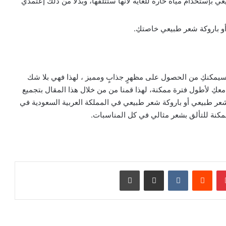
إستخدام مياه حارة للغاية لأنها ستتلفها، وبدلاً من ذلك إعتمدي
و باروكة شعر طبيعي خاصتكِ.
سيمكنكِ من الحصول على مظهرٍ جذابٍ ومميز ، لهذا فهي بلا شك
معكِ لأطول فترة ممكنة، لهذا قمنا من من خلال هذا المقال بتجميع
ر طبيعي أو باروكة شعر طبيعي في المملكة العربية السعودية في
ممكنة للتألق بشعر مثالي في كل المناسبات.
بينتيريست
‏Reddit
‏VKontakte
مشاركة عبر البريد
طباعة