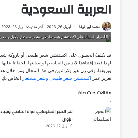
العربية السعودية
محمد ابو الوفا
أبريل 26, 2023
آخر تحديث: أبريل 26, 2023
أسرار الحفاظ على اكستنشن شعر طبيعي وشعر مستعار جميل وصحي في
قد يكلفُ الحصول على اكستنشن شعر طبيعي أو باروكة شعر طب
لهذا فبعد إقتناءها لابد من العناية بها وصيانتها للحفاظ علي
وبريقها. وفي زن هير وكرائدين في هذا المجال ومن خلال ه
تعزيز عمر
اكستنشن شعر طبيعي وشعر مستعار
الخاص بكِ ل
مقالات ذات صلة
لغز الحجر السليماني: مرآة الماضي ونبوء
الزوال
أبريل 12, 2026