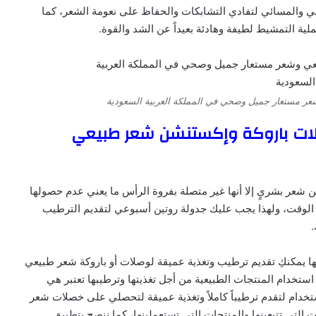
ي والمسائي لتفادي التشابكات والحفاظ على نعومة الشعر، كما
ة التمشيط لطيفة وهادئة بعيداً عن الشد والقوة.
ر مستعار جميل وصحي في المملكة العربية السعودية
لات باروكة وإكستنشن شعر طبيعي
عر بشريٍ إلا أنها غير متصلة بفروة الرأس ما يعني عدم حصولها
طوال الوقت، ولهذا يجب عليك جدولة روتين أسبوعي لتقديم الترطيب
.
ها يمكنكِ تقديم ترطيب وتغذية عميقة لوصلات أو باروكة شعر طبيعي
تخدام المنتجات الطبيعية من أجل تغذيتها وترطيبها تعتبر هي
إستخدام لتقدم ترطيباً كاملاً وتغذية عميقة لتحصلي على خصلات شعر
ت التي تتبعينها والمنتجات التي تستعملينها، كما ننصح بتطبيق