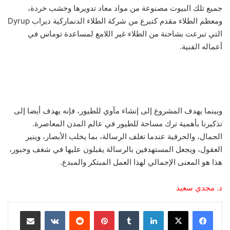
جميع تلك البيوت مصنوعة من مواد معاد تدويرها وخشب خردة،
ومعظم الطلاء مقدم كتبرع من شركة الطلاء الدنماركية ديراب Dyrup
التي تبرعت بشاحنة من الطلاء غير اللامع لمساعدة توماس في
أعماله الفنية.
وبينما يهدف المشروع إلى إنشاء مآوي للطيور، فإنه يهدف أيضا إلى
تذكيرنا بأهمية ترك مساحة للطيور في عالم المدن المعاصرة.
الجمال، والحرفية عندما تغلف الرسالة، بما يخلب الأبصار، وينير
العقول، ويجعل المستهدفين بالرسالة يقبلون عليها في شغف وحبور،
هذا هو المعنى الإجمالي لهذا العمل المبتكر والمبدع.
د. مجدي سعيد
لينكدإن
‏Tumblr
بينتيريست
‏Reddit
‏VKontakte
مشاركة عبر البريد