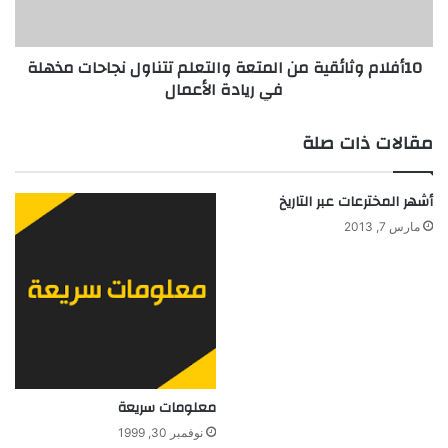
ن
م
ا
و
ل
ث
10أفلام وثائقية من المتعة والتعلم تتناول نجاحات مذهلة
و
ا
في ريادة الأعمال
ر
ئ
ق
ق
ا
ي
مقالات ذات صلة
ل
ة
م
م
ع
ن
أشهر المخترعات عبر التاريخ
ا
ا
مارس 7, 2013
د
ل
ت
م
د
ت
و
ع
ي
ة
ر
و
ه
ا
ل
ت
معلومات سريعة
ع
نوفمبر 30, 1999
ل