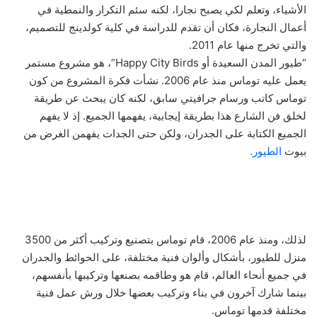
الأشياء، وتعلم لكي يصبح نجارا، لكنه سئم التكرار والنمطية في
أعمال النجارة، فكان أن تقدم للدراسة في كلية كولدينج للتصميم،
والتي تخرج منها عام 2011.
“طيور المدن السعيدة أو Happy City Birds”، هو مشروع مستمر
يعمل عليه توماس منذ عام 2006. نشأت فكرة المشروع من كون
توماس كاتب ورسام جرافيتي سابق، لكنه كان يبحث عن طريقة
لخلق فن الشارع هذا بطريقة إيجابية، يفهمها الجميع. إذ لا يفهم
الجميع الكتابة على الجدران، ولكن حتى الجدات يفهمن الغرض من
بيوت
الطيور
.
لذلك، ومنذ عام 2006، قام توماس بتصنيع وتركيب أكثر من 3500
منزل للطيور، بأشكال وألوان فنية مختلفة، على الحوائط والجدران
في جميع أنحاء العالم، قام هو وطاقمه بصنعها وتركيبها بأنفسهم،
بينما شارك آخرون في بناء وتركيب بعضها خلال ورش عمل فنية
مختلفة قدمها توماس.