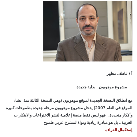
أ / عاطف مظهر
مشروع موهوبون.. بداية جديدة
مع انطلاق النسخة الجديدة لموقع موهوبون (وهي النسخة الثالثة منذ انشاء
الموقع في العام 2007) يدخل مشروع موهوبون مرحلة جديدة بطموحات كبيرة
وأفكار متجددة… فهو ليس فقط منصة إعلامية لنشر الاختراعات والابتكارات
العربية.. بل هو مبادرة ريادية ونواة لمشرع عربي طموح
إستكمال القراءة