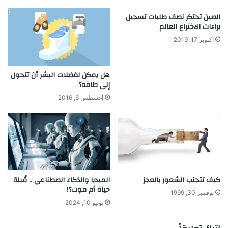
م
الصين تحتكر نصف طلبات تسجيل
ت
براءات الاختراع العالم
ت
أكتوبر 17, 2019
ن
ا
و
هل يمكن لفضلات البشر أن تتحول
ل
إلى طاقة؟
ن
ج
أغسطس 6, 2016
ا
ح
ا
ت
م
ذ
ه
كيف تتجنب الشعور بالعجز
الميديا والذكاء الصطناعي .. قُبلة
ل
حياة أم موت؟!
ة
نوفمبر 30, 1999
ف
يونيو 10, 2024
ي
ر