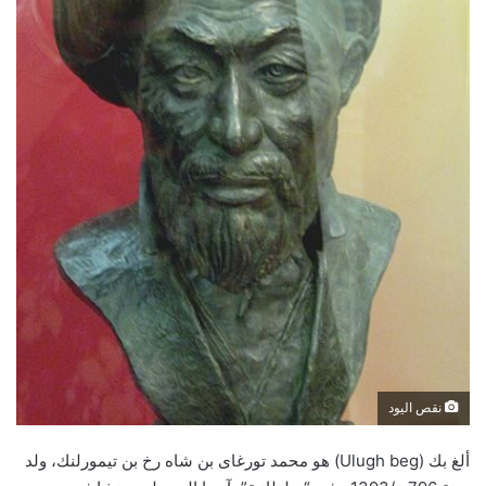
نقص اليود
ألغ بك (Ulugh beg) هو محمد تورغاى بن شاه رخ بن تيمورلنك، ولد