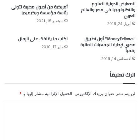
المعارض الدولية للعلوم
ة
أمريكية من أصول مصرية تتولى
والتكنولوجيا في مصر والعالم
رئاسة مؤسسة ويكيميديا
العربي
سبتمبر 15, 2021
أبريل 24, 2016
“MoneyFellows” أول تطبيق
اكتب ما يقلقك على الرمال
مصري لإدارة الجمعيات المالية
مايو 17, 2010
رقمياً
أغسطس 14, 2019
اترك تعليقاً
لن يتم نشر عنوان بريدك الإلكتروني.
الحقول الإلزامية مشار إليها بـ
*
ا
ل
ت
ع