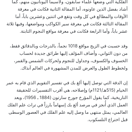
الفلكية التي وضعها علماء سابقون، ولاسيما اليونانيون منهم، كما
أشاد بفضل الذين عاونوه، أما المقالة الثانية فكانت في معرفة
الأوقات والمطالع في كل وقت وتقع في اثنتين وعشرين باباً، أما
المقالة الثالثة فكانت في معرفة سير الكواكب ومواضعها، وفيها ثلاثة
عشر باباً، وأما الرابعة فكانت في معرفة مواقع النجوم الثابتة.
وقد حسبت في الزيج مواقع 1018 نجماً، بالدرجات وبالدقائق فقط،
من دون الثواني، وأضاف المؤلف إليها طرائق جديدة لحساب
الخسوف والكسوف، وجداول للنجوم ولحركات الشمس والقمر،
ولخطوط الطول والعرض للمدن المشهورة في العالم آنذاك.
إن الدقة التي توصل إليها ألغ بك في تفسير التقويم الذي قام به عمر
الخيام (515هـ/1121م) وإصلاحه، هي أقرب التفسيرات للحقيقة
التاريخية، كما يقول المؤرخ جورج سارتون (1884 ـ 1956)، ويعد
العمل الذي أُنجز في مرصد ألغ بك إسهاماً بارزاً في تراث علم الفلك
العالمي، يمثل منتهى ما وصل إليه علم الفلك في العصور الوسطى
قبل اختراع التلسكوب.