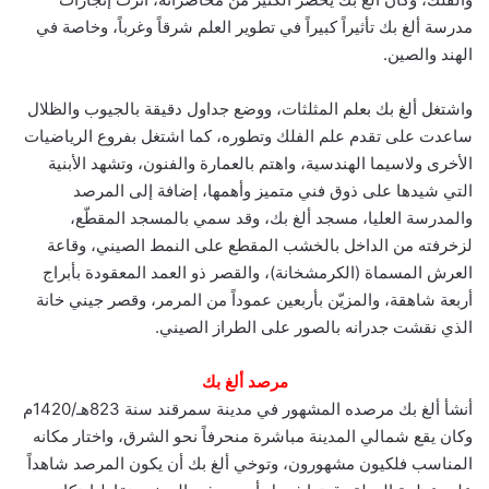
مدرسة ألغ بك تأثيراً كبيراً في تطوير العلم شرقاً وغرباً، وخاصة في
الهند والصين.
واشتغل ألغ بك بعلم المثلثات، ووضع جداول دقيقة بالجيوب والظلال
ساعدت على تقدم علم الفلك وتطوره، كما اشتغل بفروع الرياضيات
الأخرى ولاسيما الهندسية، واهتم بالعمارة والفنون، وتشهد الأبنية
التي شيدها على ذوق فني متميز وأهمها، إضافة إلى المرصد
والمدرسة العليا، مسجد ألغ بك، وقد سمي بالمسجد المقطّع،
لزخرفته من الداخل بالخشب المقطع على النمط الصيني، وقاعة
العرش المسماة (الكرمشخانة)، والقصر ذو العمد المعقودة بأبراج
أربعة شاهقة، والمزيّن بأربعين عموداً من المرمر، وقصر جيني خانة
الذي نقشت جدرانه بالصور على الطراز الصيني.
مرصد ألغ بك
أنشأ ألغ بك مرصده المشهور في مدينة سمرقند سنة 823هـ/1420م
وكان يقع شمالي المدينة مباشرة منحرفاً نحو الشرق، واختار مكانه
المناسب فلكيون مشهورون، وتوخي ألغ بك أن يكون المرصد شاهداً