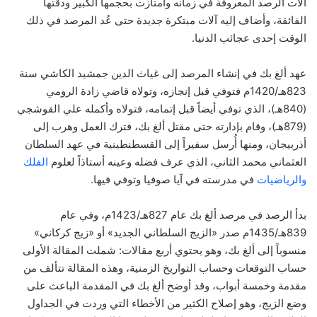
آلات الرصد المعروفة في زمانه وامتازت بحجمها الكبير ودقتها
الفائقة، وأضاف إليه آلات مبتكرة جديدة حتى عُد المرصد في ذلك
الوقت إحدى عجائب الدنيا.
عهد ألغ بك في إنشاء المرصد إلى غياث الدين جمشيد الكاشي سنة
823هـ/1420م فتوفي قبل إنجازه، وتولاه قاضي زادة الرومي
(840هـ)، الذي توفي أيضاً قبل إتمامه، فتولاه وأكمله علي القوشجي
(879هـ)، وقام بإدارته حتى مقتل ألغ بك، فترك العمل وهرب إلى
أذربيجان، ومنها أُرسل سفيراً إلى القسطنطينية في عهد السلطان
العثماني محمد الثاني، الذي عرف فضله وعينه أستاذاً لعلوم
الفلك
والرياضيات
في مدرسته في آيا صوفيا وتوفي فيها.
بدأ الرصد في مرصد ألغ بك عام 827هـ/1423م، وفي عام
839هـ/1435م صدر «الزيج السلطاني الجديد» أو «زيج كركاني»
منسوباً إلى ألغ بك، وهو يحتوي أربع مقالات: شملت المقالة الأولى
حساب التوقعات وحساب التواريخ الزمنية، وهذه المقالة تتألف من
مقدمة وخمسة أبواب، وقد أوضح ألغ بك في المقدمة الباعث على
وضع الزيج، وهو إصلاح الكثير من الأخطاء التي وردت في الجداول