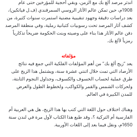
اندثر مرصد ألغ بك مع الزمن، وبقي أحجية للمؤرخين حتى عام
1908م، حين تمكن عالم الآثار الروسي السمرقندي (ف.ل فياتكين)،
بعد دراسات دقيقة وجهود تنقيبية مضنية استمرت سنوات كثيرة، من
كشف آثار المرصد تحت رسوبيات كثبانية رملية، وفي منطقة المرصد
دفن عالم الآثار هذا بناء على وصيته وبنت الحكومة ضريحاً تذكارياً
رمزياً لألغ بك.
مؤلفاته
يعد “زيج ألغ بك” من أهم المؤلفات الفلكية التي جمع فيه نتائج
الأرصاد التي تمت خلال اثنتي عشرة سنة، ويشتمل هذا الزيج على
طرق عملية لحساب الخسوف والكسوف، وجداول النجوم الثابتة،
ولحركات الشمس والقمر والكواكب، ولخطوط الطول والعرض
للمدن الكبيرة في العالم.
وهناك اختلاف حول اللغة التي كتب بها هذا الزيج، هل هي العربية أم
الفارسية أم التركية ؟، وقد طبع هذا الكتاب لأول مرة في لندن سنة
1650م، ونقل فيما بعد إلى اللغات الأوربية.