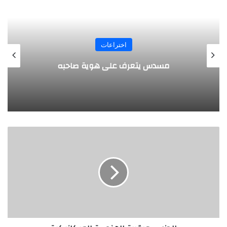
المجلة
طفل مصري يخرج قصاصات الورق من أنفه
وفمه
ا
ل
ج
ز
ر
ي
.
.
ع