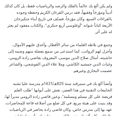
ولم يكن ألغ بك عالماً بالفلك والرصد والرياضيات فقط، بل كان كذلك
أديباً ومؤرخاً وفقيهاً، فقد درس القرءان الكريم وحفظه وجوده
بالقراءات السبع، وكان مؤرخاً، فصنّف في تاريخ أبناء جنكيزخان
الأربعة كتاباً عنوانه “أوغلوسي أربع جنكزي”، والكتاب مفقود لم يعثر
له على أثر.
وجمع في بلاطه العلماء من سائر الأقطار، وأغدق عليهم الأموال،
وأجزل لهم الرواتب، كما استدعى من سمع بفضله منهم وضمه إلى
حاشيته، أمثال صلاح الدين موسى، المعروف بقاضي زادة الرومي،
وغياث الدين جمشيد الكاشي، وملا علاء الدين القوشجي، والشاعر
عصمت البخاري وغيرهم.
وأنشأ ألغ بك في سمرقند سنة 825هـ/1421م مدرسة عليا تشبه
الجامعات التقنية في هذا العصر، نقش على أبوابها “طلب العلم
فريضة على كل مسلم ومسلمة”، وعين قاضي زادة الرومي مديراً لها،
وقد بنيت على هيئة مربع، في كل ضلع من أضلاعه قاعة للمحاضرات،
عهد بها إلى مدرس خاص، وكان قاضي زادة يحاضر في الرياضيات
والفلك، وكان ألغ بك يحضر الكثير من محاضراته، أثرت إنجازات