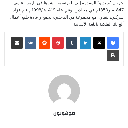
وترجم “سيديو” المقدمة إلى الفرنسية ونشرها في باريس عامي
1847م و1853م في مجلدين، وفي عام 1419هـ/1998م قام فؤاد
سزكين، بتعاون مع مجموعة من الباحثين، بجمع وإعادة طبع أعمال
ألغ بك الفلكية باللغة الألمانية.
لينكدإن
‏Tumblr
بينتيريست
‏Reddit
‏VKontakte
مشاركة عبر البريد
طباعة
موهوبون