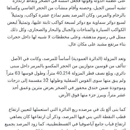
على عظمة الدولة وقوتها فجعل أسسه في الصخر ونقاط ارتكازه
تشبه أسس الجبل، وحصنه وأقام منشآت من الحجر القاسي وكساها
بالرخام والمرمر، وكان المرصد يضم نماذج عشرة كواكب، وتمثيلاً
لسبع دوائر سماوية مع دوائر لسبعة كواكب ثابتة عليها، وتمثيلاً لبعض
الكواكب السيارة والمناخات والجبال والبحار والصحارى، وكل ذلك
ممثل في رسوم مدهشة، وعلى مخططات لا شبيه لها داخل حجرات
بناء مرتفع مشيد على مكان عال.
وتعد المزولة (الدائرة العمودية) أساساً للمرصد، وكانت في الأصل
تتألف من قوسين متوازيين من الحجر المكسو بالمرمر داخل مبنى
دائري، وبلغ نصف قطر المزولة 40.214 متراً، وطول قوسها 63 متراً
ولم يبق منها سوى القوس السفلية وطولها 32ْ مقسمة إلى درجات
وموجودة ضمن خندق محفور في الصخر بعرض مترين وعمق أحد
عشر متراً، ويبرز جزء منها فوق الأرض.
كما بنى ألغ بك في مرصده ربع الدائرة التي استعملها لتعيين ارتفاع
قطب النقطة التي بني فيها المرصد، وذكر أن ارتفاعها كان يضاهي
ارتفاع قباب جامع آياصوفيا في القسطنطينية، كما زود المرصد بجميع