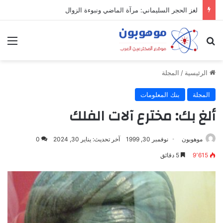
لغز الحجر السليماني: مرآة الماضي ونبوءة الزوال
بحث عن
الق
الرئيسية
/
المجلة
المجلة
بنك المعلومات
ألغ بك: مخترع آلات الفلك
موهوبون
نوفمبر 30, 1999
آخر تحديث: يناير 30, 2024
0
9٬615
5 دقائق