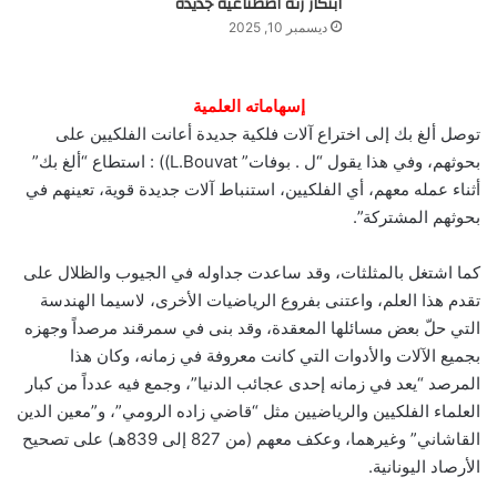
ابتكار رئة اصطناعية جديدة
ديسمبر 10, 2025
إسهاماته العلمية
توصل ألغ بك إلى اختراع آلات فلكية جديدة أعانت الفلكيين على
بحوثهم، وفي هذا يقول “ل . بوفات” L.Bouvat)) : استطاع “ألغ بك”
أثناء عمله معهم، أي الفلكيين، استنباط آلات جديدة قوية، تعينهم في
بحوثهم المشتركة”.
كما اشتغل بالمثلثات، وقد ساعدت جداوله في الجيوب والظلال على
تقدم هذا العلم، واعتنى بفروع الرياضيات الأخرى، لاسيما الهندسة
التي حلّ بعض مسائلها المعقدة، وقد بنى في سمرقند مرصداً وجهزه
بجميع الآلات والأدوات التي كانت معروفة في زمانه، وكان هذا
المرصد “يعد في زمانه إحدى عجائب الدنيا”، وجمع فيه عدداً من كبار
العلماء الفلكيين والرياضيين مثل “قاضي زاده الرومي”، و”معين الدين
القاشاني” وغيرهما، وعكف معهم (من 827 إلى 839هـ) على تصحيح
الأرصاد اليونانية.