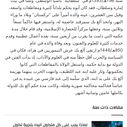
سنة 796هـ/1393م في “سلطانية” بآسيا الوسطى، ونشا في بيت
إمارة وسلطان، فقد كان أبوه يحكم بلداناً كثيرة ومقاطعات واسعة،
وقبل سن العشرين، عينه والده أميراً على “تركستان” وبلاد ما وراء
النهر، واتخذ ألغ بك سمرقند عاصمة له، واستقر فيها حاكماً تسعاً
وثلاثين سنة، وجعلها مركزاً للحضارة الإسلامية، وقد قام خلال مدة
حكمه التي دامت ما يقرب من أربعين سنة، بعدة أعمال عظيمة وقدم
خدمات كثيرة للعلوم والفنون. وبعد وفاة والده في عام
850هـ/1446م ارتقى ألغ بك عرش التيموريين في هراة، فكان في
السياسة والحرب أقل حظاً منه في العلوم والآداب، إذ بدأت الفتن في
الدولة مع بداية حكمه، واستقل الولاة بالمقاطعات التي كانوا
يحكمونها، وثار عليه ابنه عبد اللطيف، وانتهت الحرب بينهما بهزيمة
ألغ بك على يد ابنه، الذي سلّمه إلى عبد فارسي من عبيده يدعى
عباساً فحاكمه محاكمة صورية وقتله، وكانت مدة حكم ألغ بك للدولة
بكاملها عامين وثمانية أشهر.
مقالات ذات صلة
لماذا يجب على كل متداول البدء بتجربة تداول