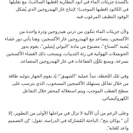
بأكسدة جزيئات الماء في أنود البطارية (قطبها السالب)، مع تقليلها
في الكاثود (قطبها الموجب)؛ لإنتاج غاز الهيدروجين الذي يُشكل
الوقود النظيف المرغوب فيه.
ولأن جزيئات الماء تتكون من ذرتي هيدروجين وذرة واحدة من
الأكسجين، يتصاعد مع الهيدروجين غاز الأكسجين، وهنا يأتي دور غشاء
يُشبه “السناج”، مصنوع من مادة “البولي إيثيلين”، يقوم بدور
الحويصلات الهوائية في رئة الثدييات، ويسحب ذلك الغشاء الأكسجين
بسرعة، ويمنع تكوُّن الفقاعات في غاز الهيدروجين المتصاعد.
وفي تلك اللحظة، تبدأ عملية “الشهيق”؛ إذ يقوم الجهاز بتوليد طاقة
من خلال تفاعُل يستهلك الأكسجين المسحوب، الذي يترسب على
سطح القطب الموجب، ويتم استغلاله كمحفز خلال التفاعل
الكهروكيميائي.
وعلى الرغم من أن الآلية لا تزال في مراحلها الأولى من التطوير، إلا
أن ” يوكان بنج”، الباحثة المُشاركة في الدراسة، تقول: “إن التصميم
واعد للغاية”.