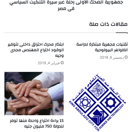
جمهورية الضحك الأولى رحلة عبر سيرة التنكيت السياسي
ا
ض
في مصر
ل
ح
ع
ك
ز
ا
مقالات ذات صلة
م
ل
"
أ
.
و
تقنيات مجهرية مبتكرة لدراسة
ابتكار محرك احتراق داخلى لتوفير
.
ل
الظواهر البيولوجية
الوقود اختراع المهندس مجدى
ف
ى
وجيه
ك
ر
ديسمبر 6, 2018
ر
فبراير 4, 2019
ح
ة
ل
ر
ة
ا
ع
ئ
ب
د
ر
ة
س
ل
ي
ص
ر
ن
ة
15 براءة اختراع واحدة منها توفر
ا
للدولة 750 مليون جنيه
ا
ع
ل