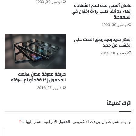
نوفمبر 30, 1999
عامان أقصى مدة لمنح الشهادة
ة
ت
إنهاء 13 ألف طلب براءة اختراع في
ا
ن
السعودية
ل
ك
م
ي
نوفمبر 30, 1999
ح
ت
ر
ا
ابتكار جديد يعيد رونق النحت على
ك
ل
الخشب من جديد
ا
س
ديسمبر 10, 2025
ت
ي
ا
س
طريقة معرفة مكان هاتفك
ي
المحمول إذا فقد أو تم سرقته
ف
فبراير 27, 2016
ي
م
اترك تعليقاً
ص
ر
لن يتم نشر عنوان بريدك الإلكتروني.
الحقول الإلزامية مشار إليها بـ
*
ا