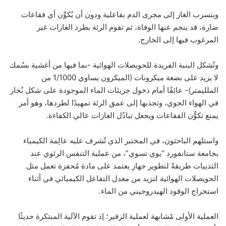
ويتسرب الغاز إلى مجرى الدم بفاعلية ودون أن يُكوِّن أي فقاعات
ضارة، قد ينجم عنها الوفاة، ثم تقوم الرئة بطرد الغازات غير
المرغوب فيها إلى الخارج.
وتُشكل البنية الفريدة للحويصلات الهوائية -بما فيها من أغشية بسُمك
لا يزيد على بضعة ميكرونات (الميكرون يساوي 1/1000 من
الملليمتر)- عائقًا أمام دخول جزيئات الماء الموجودة على شكل بُخار
في الهواء الجوي، وتجذبها إلى عمق الرئة تمهيدًا لطردها، وهو أمر
يمنع تكوُّن الفقاعات ويجعل تبادُل الغازات عالي الكفاءة.
واستلهم الباحثون، في المختبر الذي تُشرف عليه عالِمة الكيمياء
بجامعة ستانفورد “يوي تسوي”، من عملية التنفس الرئوي عند
الثدييات طريقةً لتطوير جهاز يعتمد على مادة مُحفزة تعمل مثل
الحويصلات الهوائية لتزيد من معدل التفاعل الكيميائي في أثناء
استخراج الوقود الهيدروجيني من الماء.
العملية الأولى مُشابهة لعملية الزفير؛ إذ تقوم الآلية المبتكرة حديثًا