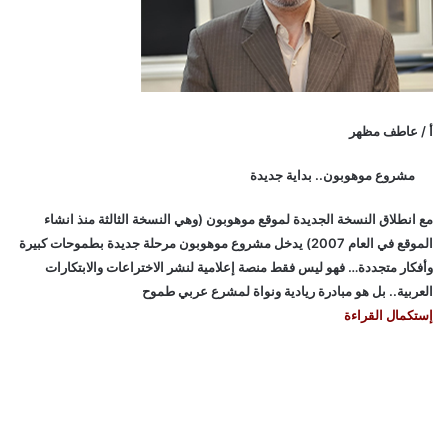
أ / عاطف مظهر
مشروع موهوبون.. بداية جديدة
مع انطلاق النسخة الجديدة لموقع موهوبون (وهي النسخة الثالثة منذ انشاء
الموقع في العام 2007) يدخل مشروع موهوبون مرحلة جديدة بطموحات كبيرة
وأفكار متجددة… فهو ليس فقط منصة إعلامية لنشر الاختراعات والابتكارات
العربية.. بل هو مبادرة ريادية ونواة لمشرع عربي طموح
إستكمال القراءة