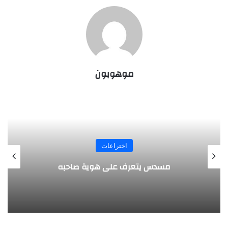
موهوبون
المجلة
طفل مصري يخرج قصاصات الورق من أنفه
وفمه