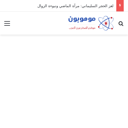
لغز الحجر السليماني: مرآة الماضي ونبوءة الزوال
بحث عن
الق