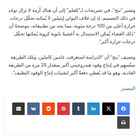
وتشير “بنج”، في تصريحات لـ”للعلم” إلى أن هناك أزمة لا تزال توجَد
في ذلك التصميم، إذ إن غلاف البولي إيثيلين لا يُمكنه تحمُّل درجات
حرارة أعلى من 100 درجة مئوية، مما يحد من تطبيقاته، موضحةً أن
“ذلك الغشاء يُمكن الاستبدال به أغشيةً نانوية كروية يُمكنها تحمُّل
درجات حرارة أكبر”.
وتضيف “بنج” أن “الدراسة استغرقت عامين كاملين، وتلك الطريقة
ستُسهِم في إنتاج وقود هيدروجيني أكبر بمقدار 25 مرة من الطريقة
العادية، وهو ما قد يُعطي دفعةً أكبر لتقنيات إنتاج الوقود النظيف”.
المصدر
لينكدإن
‏Tumblr
بينتيريست
‏Reddit
‏VKontakte
مشاركة عبر البريد
طباعة