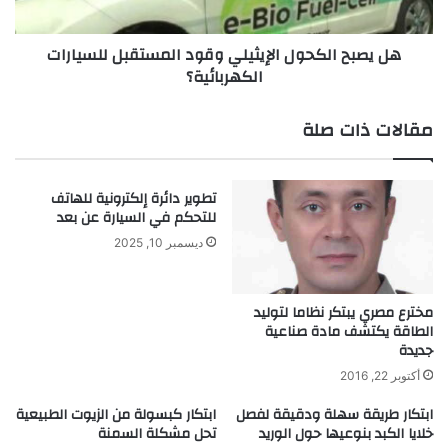
ا
ل
ر
ك
هل يصبح الكحول الإيثيلي وقود المستقبل للسيارات
"
ح
الكهربائية؟
ث
و
و
ل
ر
ا
مقالات ذات صلة
ي
ل
"
إ
م
ي
تطوير دائرة إلكترونية للهاتف
ن
ث
للتحكم في السيارة عن بعد
م
ي
ا
ل
ديسمبر 10, 2025
ي
ي
ك
و
ر
ق
مخترع مصري يبتكر نظاما لتوليد
و
و
الطاقة يكتشف مادة صناعية
جديدة
س
د
و
ا
أكتوبر 22, 2016
ف
ل
ت
ابتكار طريقة سهلة ودقيقة لفصل
ابتكار كبسولة من الزيوت الطبيعية
م
خلايا الكبد بنوعيها حول الوريد
تحل مشكلة السمنة
س