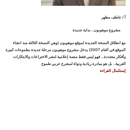
أ / عاطف مظهر
مشروع موهوبون.. بداية جديدة
مع انطلاق النسخة الجديدة لموقع موهوبون (وهي النسخة الثالثة منذ انشاء
الموقع في العام 2007) يدخل مشروع موهوبون مرحلة جديدة بطموحات كبيرة
وأفكار متجددة… فهو ليس فقط منصة إعلامية لنشر الاختراعات والابتكارات
العربية.. بل هو مبادرة ريادية ونواة لمشرع عربي طموح
إستكمال القراءة