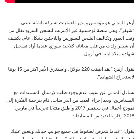
أزهر المدني هو مؤسس ومدير العمليات لشركة ناشئة تدعى
“شيفر”، وهي منصة لوجستية عبر الإنترنت للشحن السريع تقلل من
وقت العبور وتكاليف الشحن للسوريين واللاجئين بشكل عام. يكشف
أن شيفر ولدت من قلب معاناته كلاجئ سوري عندما أراد تسجيل
شهادة ميلاد ابنته في أربيل.
يقول أزهر: “لقد أنفقت 220 دولارًا، واستغرق الأمر أكثر من 15 يومًا
لاستخراج الشهادة”.
تساءل المدني عن سبب عدم وجود طلب لإرسال المستندات مع
المسافرين، وبعد إجراء العديد من الدراسات، قام بترجمة الفكرة إلى
نموذج أعمال في سبتمبر 2017 وأطلق منتجًا تجريبياً في مارس
2018 وفاز بالعديد من المسابقات.
يقول: “عندما تتعرض لضغوط في جميع جوانب حياتك ويتعين عليك
توفير الوقت والمال، تنهمك في التفكير واستنباط طرق لحل