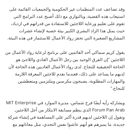
وقد تضاعف عدد المنظمات غير الحكومية والجمعيات القائمة على
استيعاب هذه القضية، وبالتوازي مع ذلك أصبح عدد البرامج التي
تقوم على تعليم ورعاية اللاجئين للاستفادة من قدراتهم في ازدياد،
حيث يمثل هذا الزاد البشري الكبير بيئة خصبة لإنشاء عشرات
المشاريع الصغيرة التي تحفز رواد الأعمال للاستثمار في هذه البيئة.
يقول كريم سماكي أحد القائمين على برنامج لرعاية رواد الأعمال من
اللاجئين “إن الفرق الوحيد بين رجل الأعمال العادي واللاجئ هو
الحاجة الحقيقية للنجاح. لدى رواد الأعمال العاديين هذه الحاجة لأن
لديهم ما يساعد على ذلك، فعندما نقدم للاجئين المعرفة اللازمة
والمهارات المطلوبة، يصبحون مكرسين وملتزمين ومتعطشين
للنجاح.”
ويشاركه رأيه أيضًا فرح شماس، مديرة الموارد في MIT Enterprise
Forum Pan Arab الذي ينظم مسابقة الابتكار من أجل اللاجئين.
وتقول إن اللاجئين لديهم قدرة أكبر على المساهمة في إنشاء شركة
جديدة، ما يميزهم هو أنهم عاشوا نفس التحدي، مثل معاناتهم مع