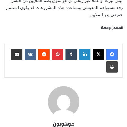
ليس تبرعاً أو عملاً غير ربحي بل هو سوق يضم الملايين من البشر
رفع مستواهم المعيشي بمساعدة هذه المشروعات قد يكون استثمار
حقيقي يدر الملايين.
المصدر: ومضة
لينكدإن
‏Tumblr
بينتيريست
‏Reddit
‏VKontakte
مشاركة عبر البريد
طباعة
موهوبون