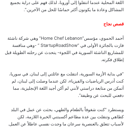
اللغة المحلية عندما انتقلوا إلى أوروبا، لذلك فهم على دراية بجميع
المشاكل وعادة ما يكونون أكثر حماسًا للحل من الآخرين.”.
قصص نجاح
أحمد الحموي، مؤسس”Home Chef Lebanon” وهي شركة ناشئة
فازت بالجائزة الأولى في “StartupRoadShow ” -وهي منافسة
للمشاريع الناشئة السورية في اللجوء- يتحدث عن رحلته الطويلة قبل
إطلاق فكرته.
“في بداية الأزمة السورية، انتقلت مع عائلتي إلى لبنان. في سوريا،
كنت أدرس الرياضيات والفيزياء، لكن عندما وصلت إلى لبنان، لم
أتمكن من متابعة دراستي لأنني لم أكن أجيد اللغة الإنجليزية، مما
دفعني للبحث عن وظيفة”.
ويستطرد “كنت شغوفاً بالطعام والطهي، بحثت عن عمل في البلد
كطاهي وتنقلت بين عدة مطاعم أكسبتني الخبرة اللازمة، لكن
لأسباب تتعلق بالعنصرية سرعان ما وجدت نفسي عاطلاً عن العمل.