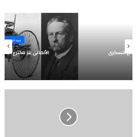
مبدعون
الألماني بنز مخترع السيارة الحديثة
"
ك
ر
ي
م
أ
ح