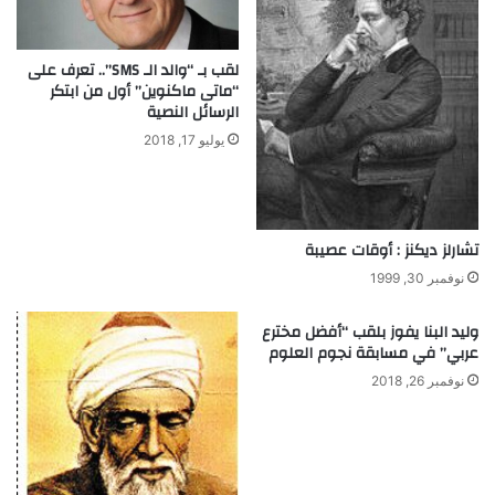
ا
ا
ل
بً
م
ا
لقب بـ “والد الـ SMS”.. تعرف على
و
“ماتى ماكنوين” أول من ابتكر
ت
الرسائل النصية
ه
ف
ب
ا
يوليو 17, 2018
ة
ع
ل
يً
ا
تشارلز ديكنز : أوقات عصيبة
ل
ت
نوفمبر 30, 1999
ن
م
وليد البنا يفوز بلقب “أفضل مخترع
ي
عربي” في مسابقة نجوم العلوم
ة
نوفمبر 26, 2018
م
ه
ا
ر
ا