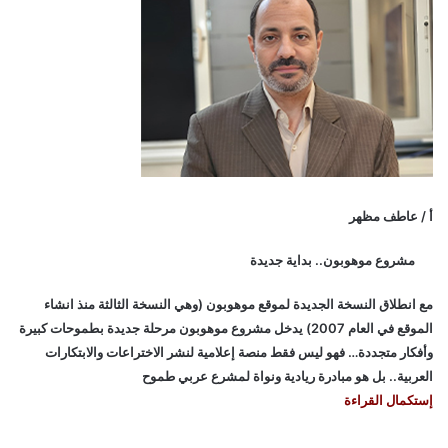
أ / عاطف مظهر
مشروع موهوبون.. بداية جديدة
مع انطلاق النسخة الجديدة لموقع موهوبون (وهي النسخة الثالثة منذ انشاء
الموقع في العام 2007) يدخل مشروع موهوبون مرحلة جديدة بطموحات كبيرة
وأفكار متجددة… فهو ليس فقط منصة إعلامية لنشر الاختراعات والابتكارات
العربية.. بل هو مبادرة ريادية ونواة لمشرع عربي طموح
إستكمال القراءة