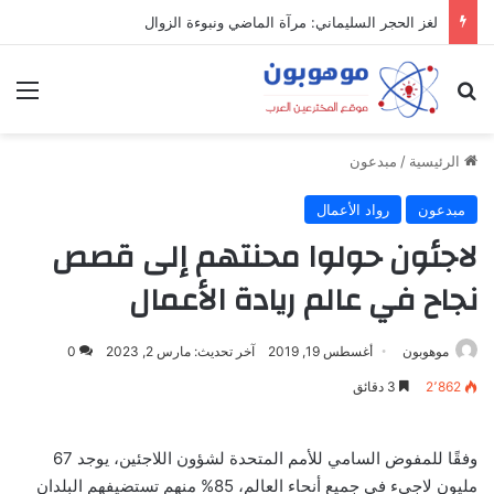
لغز الحجر السليماني: مرآة الماضي ونبوءة الزوال
بحث عن
الق
الرئيسية
/
مبدعون
مبدعون
رواد الأعمال
لاجئون حولوا محنتهم إلى قصص
نجاح في عالم ريادة الأعمال
موهوبون
أغسطس 19, 2019
آخر تحديث: مارس 2, 2023
0
2٬862
3 دقائق
وفقًا للمفوض السامي للأمم المتحدة لشؤون اللاجئين، يوجد 67
مليون لاجيء في جميع أنحاء العالم، 85% منهم تستضيفهم البلدان