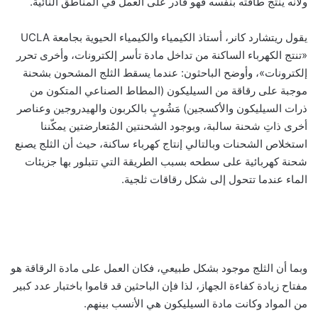
ولأنه ينتج طاقته بنفسه فهو قادر على العمل في المناطق النائية.
يقول ريتشارد كانر، أستاذ الكيمياء والكيمياء الحيوية بجامعة UCLA
«تنتج الكهرباء الساكنة من تداخل مادة تأسر إلكترونات، وأخرى تحرر
إلكترونات»، وأوضح الباحثون: عندما يسقط الثلج المشحون بشحنة
موجبة على رقاقة من السيليكون (المطاط الصناعي المتكون من
ذرات السيليكون والأكسجين) مَشُوبٍ بالكربون والهيدروجين وعناصر
أخرى ذاتِ شحنة سالبة، وبوجود الشحنتين المُتعارضتين يمكّننا
استخلاص الشحنات وبالتالي إنتاج كهرباء ساكنة، حيث أن الثلج يصنع
شحنة كهربائية على سطحه بسبب الطريقة التي تتبلور بها جزيئات
الماء عندما تتحول إلى شكل رقاقات ثلجية.
وبما أن الثلج موجود بشكل طبيعي، فكان العمل على مادة الرقاقة هو
مفتاح زيادة كفاءة الجهاز، لذا فإن الباحثين قد قاموا باختبار عدد كبير
من المواد وكانت مادة السيليكون هي الأنسب بينهم.