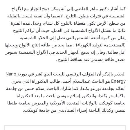
كما أشار دكتور ماهر القاضي إلى أنه يمكن دمج الجهاز مع الألواح
الشمسية في فترات هطول الثلوج، لاسيما وأن نسبة ليست بالقليلة
من سطح الأرض تكون مغطاة بالثلوج كل شتاء، وخلال هذه الفترة
غالبًا ما تفشل الألواح الشمسية في العمل. حيث أن تراكم الثلوج
يقلل من كمية أشعة الشمس التي تصل إلى الخلايا الشمسية
(المستخدمة لتوليد الكهرباء) ، مما يحد من طاقة إنتاج الألواح ويجعلها
أقل فعالية. وقال إنه بدمج الجهاز الجديد في الألواح الشمسية سيوفر
مصدر طاقة مستمر عند تساقط الثلوج .
الجدير بالذكر أن المؤلف الرئيسي للبحث الذي نُشر في دورية Nano
Energy هو الباحث عبدالسلام أحمد، طالب الدكتوراة الذي يجري
أبحاثه بجامعة تورنتو بكندا، كما شارك الباحث إسلام حسن من جامعة
ماكماستر بكندا، والدكتور إسلام موسى باحث ما بعد الدكتوراة
بجامعة كونيكت بالولايات المتحدة الأمريكية والمدرس بجامعة طنطا
بمصر، وكذلك الباحثة إسراء الصناديدي من جامعة كونيكت.