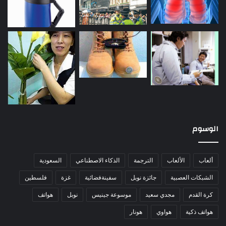
الوسوم
ألعاب
الألعاب
الترجمة
الذكاء الاصطناعي
السعودية
الشبكات العصبية
جائزة نوبل
سفينةفضائية
غزة
فلسطين
كرة القدم
مجدي سعيد
موسوعة جينيس
نوبل
هواتف
هواتف ذكية
هواوي
هونار