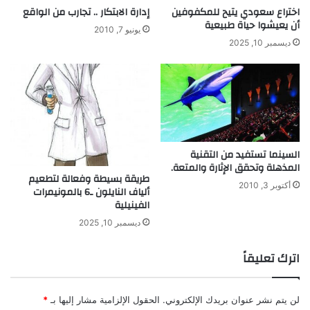
ا
اختراع سعودي يتيح للمكفوفين
إدارة الابتكار .. تجارب من الواقع
ر
أن يعيشوا حياة طبيعية
ك
م
يونيو 7, 2010
ا
ب
ديسمبر 10, 2025
ل
ي
ق
ع
ر
ا
ش
ف
ي
ا
ل
السينما تستفيد من التقنية
ت
المذهلة وتحقق الإثارة والمتعة.
ا
طريقة بسيطة وفعالة لتطعيم
ر
أكتوبر 3, 2010
ألياف النايلون ـ6 بالمونيمرات
ي
الفينيلية
خ
ديسمبر 10, 2025
اترك تعليقاً
لن يتم نشر عنوان بريدك الإلكتروني.
الحقول الإلزامية مشار إليها بـ
*