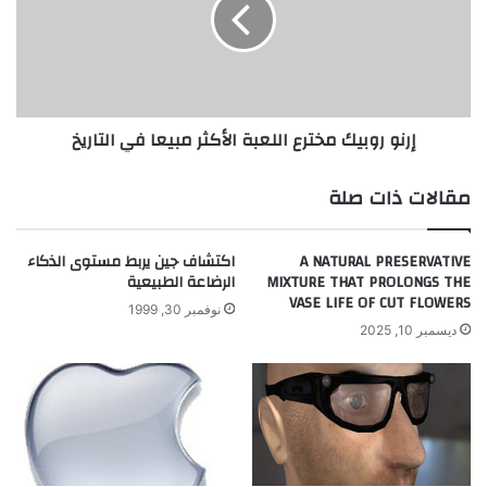
و
ب
ر
ت
و
ك
ب
ر
ي
ب
ك
إرنو روبيك مخترع اللعبة الأكثر مبيعا في التاريخ
د
م
ل
خ
ة
ت
مقالات ذات صلة
غ
ر
ط
ع
س
ا
A NATURAL PRESERVATIVE
اكتشاف جين يربط مستوى الذكاء
م
ل
MIXTURE THAT PROLONGS THE
الرضاعة الطبيعية
ق
ل
VASE LIFE OF CUT FLOWERS
نوفمبر 30, 1999
ا
ع
ديسمبر 10, 2025
و
ب
م
ة
ة
ا
ل
ل
أ
أ
س
ك
م
ث