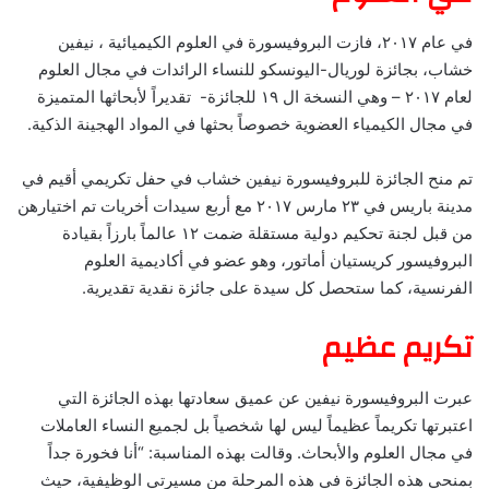
في عام ٢٠١٧، فازت البروفيسورة في العلوم الكيميائية ، نيفين
خشاب، بجائزة لوريال-اليونسكو للنساء الرائدات في مجال العلوم
لعام ٢٠١٧ – وهي النسخة ال ١٩ للجائزة- تقديراً لأبحاثها المتميزة
في مجال الكيمياء العضوية خصوصاً بحثها في المواد الهجينة الذكية.
تم منح الجائزة للبروفيسورة نيفين خشاب في حفل تكريمي أقيم في
مدينة باريس في ٢٣ مارس ٢٠١٧ مع أربع سيدات أخريات تم اختيارهن
من قبل لجنة تحكيم دولية مستقلة ضمت ١٢ عالماً بارزاً بقيادة
البروفيسور كريستيان أماتور، وهو عضو في أكاديمية العلوم
الفرنسية، كما ستحصل كل سيدة على جائزة نقدية تقديرية.
تكريم عظيم
عبرت البروفيسورة نيفين عن عميق سعادتها بهذه الجائزة التي
اعتبرتها تكريماً عظيماً ليس لها شخصياً بل لجميع النساء العاملات
في مجال العلوم والأبحاث. وقالت بهذه المناسبة: “أنا فخورة جداً
بمنحي هذه الجائزة في هذه المرحلة من مسيرتي الوظيفية، حيث