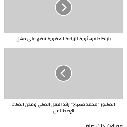
ا
ك
ا
د
ا
ف
باراكادافو.. ثورة الزراعة العضوية تنضج على مهل
و
.
.
ا
ث
ل
و
د
ر
ك
ة
ت
ا
و
ل
ر
ز
"
ر
م
الدكتور "محمد مصباح" رائد النقل الذكي ومدن الذكاء
ا
ح
الإصطناعي
ع
م
ة
د
ا
م
مقالات ذات صلة