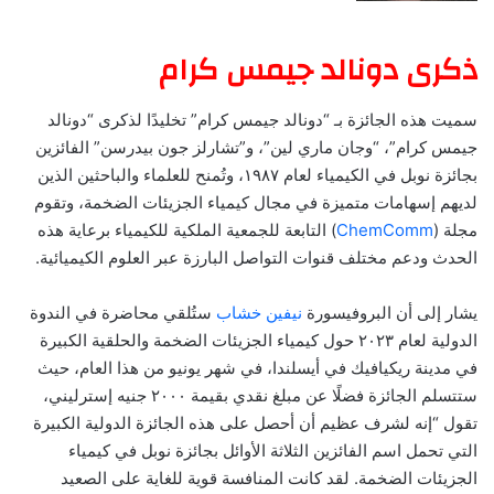
ذكرى دونالد جيمس كرام
سميت هذه الجائزة بـ “دونالد جيمس كرام” تخليدًا لذكرى “دونالد
جيمس كرام”، “وجان ماري لين”، و”تشارلز جون بيدرسن” الفائزين
بجائزة نوبل في الكيمياء لعام ١٩٨٧، وتُمنح للعلماء والباحثين الذين
لديهم إسهامات متميزة في مجال كيمياء الجزيئات الضخمة، وتقوم
مجلة (
ChemComm
) التابعة للجمعية الملكية للكيمياء برعاية هذه
الحدث ودعم مختلف قنوات التواصل البارزة عبر العلوم الكيميائية.
يشار إلى أن البروفيسورة
نيفين خشاب
ستُلقي محاضرة في الندوة
الدولية لعام ٢٠٢٣ حول كيمياء الجزيئات الضخمة والحلقية الكبيرة
في مدينة ريكيافيك في أيسلندا، في شهر يونيو من هذا العام، حيث
ستتسلم الجائزة فضلًا عن مبلغ نقدي بقيمة ٢٠٠٠ جنيه إسترليني،
تقول “إنه لشرف عظيم أن أحصل على هذه الجائزة الدولية الكبيرة
التي تحمل اسم الفائزين الثلاثة الأوائل بجائزة نوبل في كيمياء
الجزيئات الضخمة. لقد كانت المنافسة قوية للغاية على الصعيد