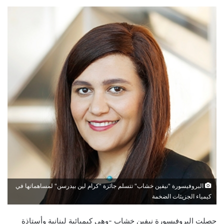
البروفيسورة "نيفين خشاب" تتسلم جائزة "كرام لين بيدرسن" لمساهماتها في
كيمياء الجزيئات الضخمة
حصلت البروفيسورة نيفين خشاب -وهي كيميائية لبنانية وأستاذة