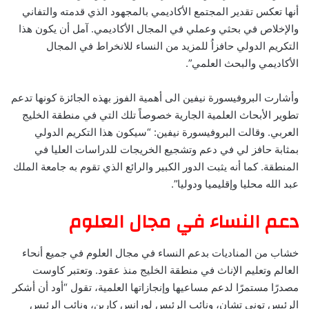
أنها تعكس تقدير المجتمع الأكاديمي بالمجهود الذي قدمته والتفاني
والإخلاص في بحثي وعملي في المجال الأكاديمي. آمل أن يكون هذا
التكريم الدولي حافزاُ للمزيد من النساء للانخراط في المجال
الأكاديمي والبحث العلمي”.
وأشارت البروفيسورة نيفين الى أهمية الفوز بهذه الجائزة كونها تدعم
تطوير الأبحاث العلمية الجارية خصوصاً تلك التي في منطقة الخليج
العربي. وقالت البروفيسورة نيفين: “سيكون هذا التكريم الدولي
بمثابة حافز لي في دعم وتشجيع الخريجات للدراسات العليا في
المنطقة. كما أنه يثبت الدور الكبير والرائع الذي تقوم به جامعة الملك
عبد الله محليا وإقليميا ودوليا”.
دعم النساء في مجال العلوم
خشاب من المناديات بدعم النساء في مجال العلوم في جميع أنحاء
العالم وتعليم الإناث في منطقة الخليج منذ عقود. وتعتبر كاوست
مصدرًا مستمرًا لدعم مساعيها وإنجازاتها العلمية، تقول “أود أن أشكر
الرئيس توني تشان، ونائب الرئيس لورانس كارين، ونائب الرئيس