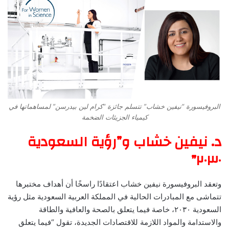
البروفيسورة “نيفين خشاب” تتسلم جائزة “كرام لين بيدرسن” لمساهماتها في
كيمياء الجزيئات الضخمة
د. نيفين خشاب و”رؤية السعودية
٢٠٣٠”
وتعقد البروفيسورة نيفين خشاب اعتقادًا راسخًا أن أهداف مختبرها
تتماشى مع المبادرات الحالية في المملكة العربية السعودية مثل رؤية
السعودية ٢٠٣٠، خاصة فيما يتعلق بالصحة والعافية والطاقة
والاستدامة والمواد اللازمة للاقتصادات الجديدة، تقول “فيما يتعلق