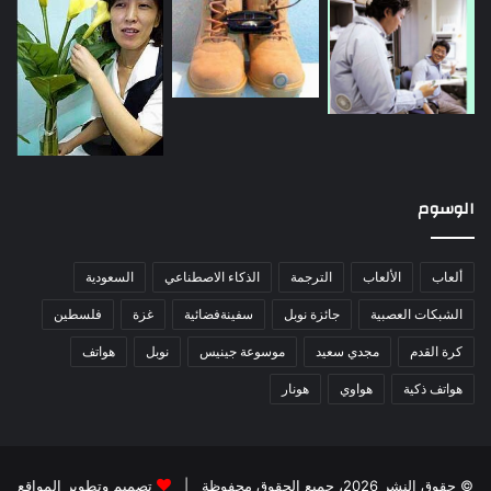
الوسوم
ألعاب
الألعاب
الترجمة
الذكاء الاصطناعي
السعودية
الشبكات العصبية
جائزة نوبل
سفينةفضائية
غزة
فلسطين
كرة القدم
مجدي سعيد
موسوعة جينيس
نوبل
هواتف
هواتف ذكية
هواوي
هونار
© حقوق النشر 2026، جميع الحقوق محفوظة |
تصميم وتطوير المواقع