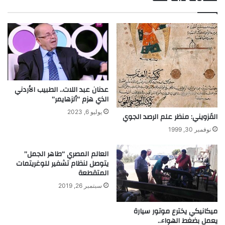
ل
ص
ع
ب
ض
ا
و
ح
ي
"
ة
ر
ت
ا
ن
ئ
ض
د
عدنان عبد اللات.. الطبيب الأردني
ج
ا
الذي هزم “ألزهايمر”
ع
ل
يوليو 6, 2023
القَزويني: منظر علم الرصد الجوي
ل
ن
ى
ق
نوفمبر 30, 1999
م
ل
ه
ا
العالم المصري “طاهر الجمل”
ل
ل
يتوصل لنظام تشفير للوغريتمات
ذ
المتقطعة
ك
سبتمبر 26, 2019
ي
و
ميكانيكي يخترع موتور سيارة
م
يعمل بضغط الهواء..
د