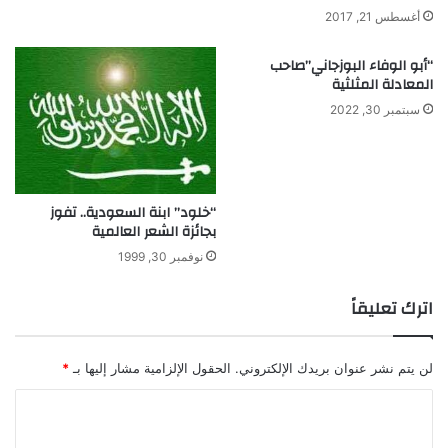
أغسطس 21, 2017
ن
ا
ل
“أبو الوفاء البوزجاني”صاحب
المعادلة المثلثية
ذ
ك
سبتمبر 30, 2022
ا
ء
ا
ل
إ
“خلود” ابنة السعودية.. تفوز
بجائزة الشعر العالمية
ص
ط
نوفمبر 30, 1999
ن
ا
اترك تعليقاً
ع
ي
لن يتم نشر عنوان بريدك الإلكتروني.
الحقول الإلزامية مشار إليها بـ
*
ا
ل