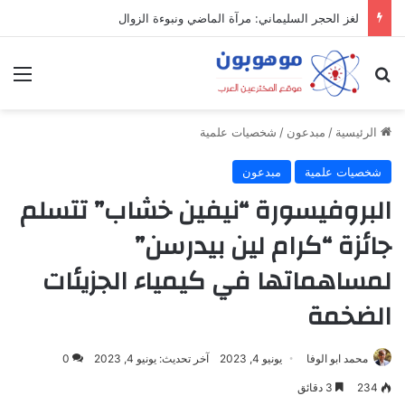
لغز الحجر السليماني: مرآة الماضي ونبوءة الزوال
بحث عن
الق
الرئيسية
/
مبدعون
/
شخصيات علمية
شخصيات علمية
مبدعون
البروفيسورة “نيفين خشاب” تتسلم
جائزة “كرام لين بيدرسن”
لمساهماتها في كيمياء الجزيئات
الضخمة
محمد ابو الوفا
يونيو 4, 2023
آخر تحديث: يونيو 4, 2023
0
234
3 دقائق