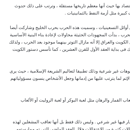
اقتصاد بها حيث أنها معظم تاريخها مستقلة ، وترتب على ذلك حدوث
يرة مثل أزمة النفط بالثمانينيات .
أوائل التسعينيات ، وسميت هذه الحرب بحرب الخليج وشاركت أيضا
حرب ، بدأت المجهودات الحثيثة محاولات لإعادة بناء البنية الأساسية
لكويت والعراق إلا أنه مازال التوتر بينهما موجود بعد الحرب ، ولذلك
ك فى بداية العقد الأول للقرن العشرين ، كما تأسس دستور الكويت
وهات غير شرعية وذلك تطبيقا لتعاليم الشريعة الإسلامية ، حيث يرى
لإثم لما يترتب عليها من إدمانها وجعل الأشخاص ينسون مسؤولياتهم
ب القمار والرهان مثل لعبة البوكر أو لعبة الروليت أو الألعاب
مار فيها غير شرعي . وليس ذلك فقط بل أنها تعاقب المشغلين لهذه
حالات كثيرة من الاعتقالات خلال العقد الماضى التى تم ممارستهم