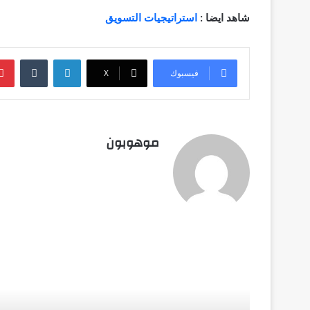
شاهد ايضا :
استراتيجيات التسويق
لينكدإن
فيسبوك
‫X
موهوبون
أق