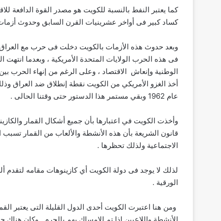
كما يعتبر النفط بالنسبة للكويت هو مصدر القوة الدافعة لل
كساد كبير فى أواخر عشرينيات القرن السابق وحدوث أزمات كب
وبعد حدوث هذه الأزمات بالكويت دخلت فى حرب مع العراق 
فى هذه الحرب الولايات المتحدة الأمريكية ، وبعدما انتهت ال
الوطنية وإنعاش الاقتصاد ، وعلى الرغم من إنهاء الحرب بين ا
أخذ الغزو الأمريكي من الكويت نقطة إنطلاق ضد العراق وذل
عام 1962 وبقي مستمر هذا الدستور حتى وقتنا الحالى .
وأخذت الكويت في اعتبارها بأن جميع أشكال القمار والكازين
قانون الشريعة بأن هذه الأنشطة والألعاب من القمار تسبب ا
الاجتماعية ولذلك تحظرها .
لذلك لا يوجد فى دولة الكويت أي كازينوهات مقامه لتقدم ألعا
الورقية .
ومن هنا اعتبرت الكويت أحدى الدول القليلة التى يعتبر الق
الأنشطة واللاعبين إذا تم الإمساك بهم بالجرم . وكان هناك 