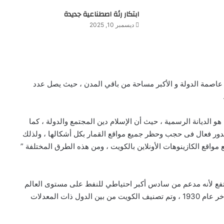
ابتكار رئة اصطناعية جديدة
ديسمبر 10, 2025
 يقارب 4,2 مليون نسمة ، وهي عاصمة الدولة و الأكبر مساحة من باقي المدن ، حيث يصل عدد
هو الديانة الرسمية ، حيث أن الإسلام دين المجتمع والدولة ، كما
ة بدور فعال فى حجب وحظر جميع مواقع القمار بكل أشكالها ، ولذلك
واقع الكازينوهات الأونلاين بالكويت ، ومن هذه الطرق المختلفة ”
رتفع لأنه مدعم من سادس أكبر احتياطي للنفط على مستوى العالم
كله ، على الرغم من أن النفط الاحتياطي تم اكتشافه فى أواخر عام 1930 ، وتم تصنيف الكويت من بين الدول ذات المعدلات