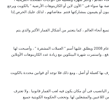
صة بها سواء فى ” الأون لاين أو الكازينوهات الأرضية ” بالكويت ويرجع
لعبون أو يقيمون بمشاركتها فتتم مقاضاتهم ، لذلك عليك الحرص إذا
ع أنحاء العالم ، كما يتعتبر من أشكال القمار الأكبر والذي يتم
البيتكوين وهي عملات رقمية تم ابتكارها مؤخرا فقد ظهرت عام 2008 ويطلق عليها أسم ” العملات المشفرة ” ، وأصبحت لها
دفع ، واستمرت شهرة البيتكوين مع زيادة عدد الكازينوهات الأونلاين
رف بها كعملة أو أصل ، ومع ذلك فلا توجد أي قوانين محددة بالكويت
اليانصيب فى أي مكان يكون فيه لعب القمار قانونيا . ولا تعترف
ن اللاعبين والمشغلين لها .وتحجب الحكومة الكويتية جميع