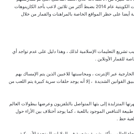
للعبة القمار الغير شرعي ، ومثال على ذلك ” قامت السلطات الكويتية عام 2014 بضبط أكثر من ثلاثين لاعب بأحد الكازينوهات
ة أيضا على حظر المواقع الخاصة بالمراهنات والقمار من خلال
 تشريع التعليمات الإسلامية لذلك ، وهذا دليل على عدم تواجد أي
ة للقمار الأونلاين .
خارجية عبر الإنترنت ، ومحاسبتها للاعبين الذين يتم الإمساك بهم
طبيق القوانين الشديدة ، إلا أنه يوجد حلقات سرية كبيرة يتم اللعب من
رتها المتزايدة إلى بثها المتواصل بالتلفزيون وعرضها ببطولات العالم
طبيعة التنافس الموجود باللعبة ، كما يوجد أختلاف بين الأراء حول
عبة حظ .
حاء العالم ، وأكثر شهرة وشعبية فى الولايات المتحدة الأمريكية ،