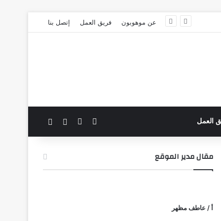
عن موهوبون
فريق العمل
إتصل بنا
‫X
فيسبوك
بحث عن
الوضع المظلم
ق العمل
مقال مدير الموقع
أ / عاطف مظهر