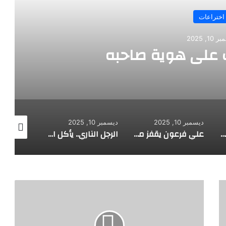
طفل مصري يخرج قص
10, 2025
ديسمبر 10, 2025
ديسمبر 10, 2025
علي فرعون يقفز من الطابق العشرين ويأكل النار ويحطم سورا
الرجل الناري.. يأكل الجمر ويثني الحديد بأسنانه
الباحثة
السعودية
خولة
السمهري