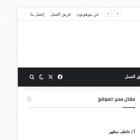
عن موهوبون
فريق العمل
إتصل بنا
‫X
فيسبوك
بحث عن
الوضع المظلم
ق العمل
مقال مدير الموقع
أ / عاطف مظهر