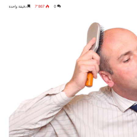
0
7٬867
دقيقة واحدة