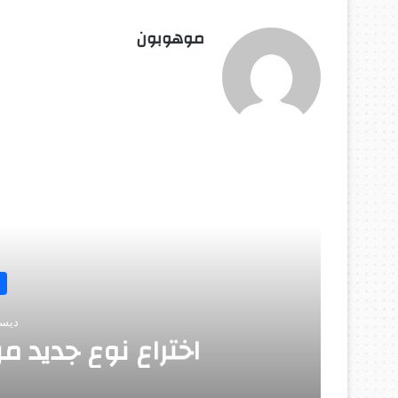
موهوبون
أق
ديسمب
روبوت جديد لاس