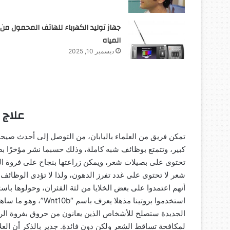
جهاز توليد الكهرباء للهاتف المحمول من
المياه
ديسمبر 10, 2025
علاج 
تمكن فريق من العلماء باليابان، من التوصل إلى أحدث صيحة 
كبير، وتتمتع بوظائف شبه كاملة، وذلك حسبما نشر مؤخرًا بصحي
تحتوى على بصيلات شعر، ويمكن زراعتها بنجاح على فروة ال
شعر لا تحتوى على غدد تفرز الدهون، ولذا لا تؤدى الوظائف ب
أنهم اعتمدوا على بعض الخلايا من لثة الفئران، وحولوها باستخ
استخدموا بروتينا مذهل
الجديدة ستصلح للأشخاص الذين يعانون من حروق بفروة الرأ
لمكافحة تساقط الشعر ولكن دون فائدة. جدير بالذكر أن العل