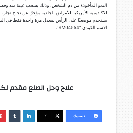
النمو المأخوذة من دم الشخص، وذلك بسحب عينة منه وفصل 
للأكاديمية الأمريكية للأمراض الجلدية مؤخرًا عن نجاح تجا
الاسم الكودي “SM04554”.
علاج وحل الصلع مقدم ل
لينكدإن
‏Tumblr
فيسبوك
‫X