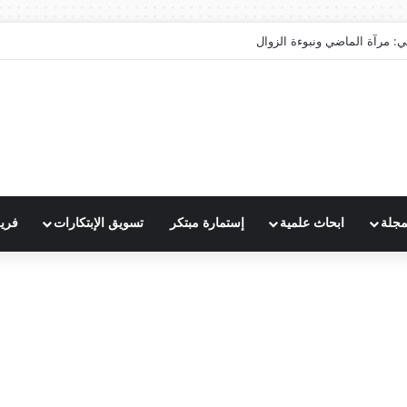
ي: مرآة الماضي ونبوءة الزوال
مجلة
ابحاث علمية
إستمارة مبتكر
تسويق الإبتكارات
فري