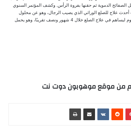
الصفائح الدموية ثم حقنها بفروة الرأس. وكشف المؤتمر السنوي
رب أحدث علاج للصلع الوراثي الذي يصيب الرجال، وهو عن محلول
يستخدم موضعيًا على الرأس بمعدل مرة واحدة فقط في اليوم ليساهم في علاج الصلع خلال 4 شهور ونصف تقريبًا، وهو يحمل
كم من موقع موهوبون دوت نت
بينتيريست
‏Reddit
‏VKontakte
مشاركة عبر البريد
طباعة