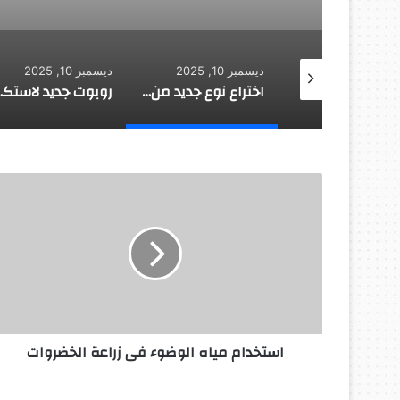
 10, 2025
ديسمبر 10, 2025
ديسمبر 10, 2025
اختراع نوع جديد من المطاط يلتئم تلقائيا
روبوت جديد لاستكشاف أعماق البحار
ا
س
ت
خ
د
ا
م
م
ي
استخدام مياه الوضوء في زراعة الخضروات
ا
ه
ا