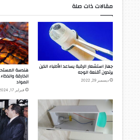
ل
مقالات ذات صلة
و
ض
و
ء
ف
ي
ز
ر
ا
جهاز استشعار الرقبة يساعد الأطباء الذين
ع
هندسة المستحيل
يرتدون أقنعة الوجه
الخارقة والذكاء
ة
ديسمبر 29, 2022
المواد
ا
ل
فبراير 17, 2024
خ
ض
ر
و
ا
ت