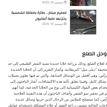
ديسمبر 10, 2025
تصميم مبتكر .. طائرة بالطاقة الشمسية
يخترعها طلبة ألمانيون
ديسمبر 10, 2025
وحل الصلع
لعلاج الصلع، وذلك بزراعة خلايا جديدة تشبه الشعر الطبيعي إلى حد
فة “ديلى ميل” البريطانية. وأشار التقرير إلى أن الخلايا الجديدة
رأس، وهى أفضل من الوسائل السابقة، والتي تم فيها تطوير بصيلات
شكل كامل. وفيما يتعلق بآلية هذه الاكتشافات، أشار الباحثون إلى
دام بعض المواد الكيميائية إلى نوع من الخلايا الجذعية، كما أنهم
ا يعرف باسم “Wnt10b”، وهو ما ساهم في تحفيز نمو الشعر. وأضاف الباحثون أن هذه التقنية العلاجية
س، كما ستصلح للملايين من الرجال الذين جربوا وسائل عديدة
اجات الحالية تتضمن زراعة الشعر أو علاج المشكلة باستخدام عوامل