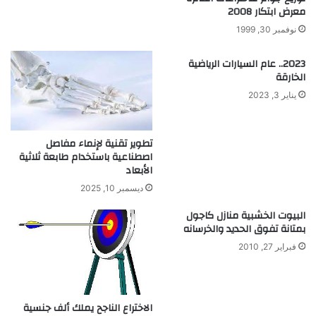
ر
ح
معرض ابتكار 2008
ا
د
نوفمبر 30, 1999
ل
ي
ج
ث
ي
2023.. عام السيارات الرياضية
ة
الخارقة
ن
ي
يناير 3, 2023
ا
ل
ب
تطوير تقنية لإنماء مفاصل
ش
اصطناعية باستخدام طابعة ثلاثية
ر
الأبعاد
ي
ديسمبر 10, 2025
البيوت الخشبية منازل كاجول
بمتانة تفوق الحديد والخرسانه
فبراير 27, 2010
الاختراع الناجح يملك ألف جنسية