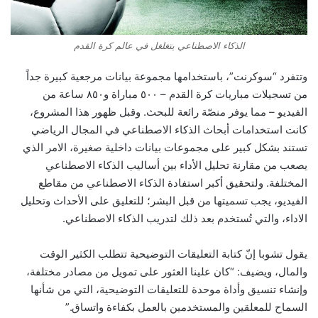
الذكاء الاصطناعي يتغلغل في عالم كرة القدم
وتتفرد “سوكرنت”، باستخدامها مجموعة بيانات مرجعية كبيرة جداً
من تسجيلات مباريات كرة القدم – ٥٠٠ مباراة و٨٥٠ ساعة من
الفيديو – مما يوفر منصّة رائعة للبحث. وقبل ظهور هذا المشروع،
كانت استخدامات أبحاث الذكاء الاصطناعي في المجال الرياضي
تستند بشكل كبير على مجموعات بيانات داخلية صغيرة، الامر الذي
يصعب من مقارنة تحليل الأداء بين أساليب الذكاء الاصطناعي
المختلفة. ولتحقيق أكبر استفادة الذكاء الاصطناعي من مقاطع
الفيديو، يجب تسميتها من قبل البشر؛ للتعليق على الأحداث وتحليل
الاداء، والتي تُستخدم بعد ذلك لتدريب الذكاء الاصطناعي.
يقول تشوبا إنّ كتابة التعليقات التوضيحية تتطلب الكثير الوقت
والمال، ويضيف: “كان علينا العثور على تمويل من مصادر مختلفة،
وإنشاء تنسيق وأداة موحدة للتعليقات التوضيحية، التي من شأنها
السماح للمعلقين والمستخدمين بالعمل بكفاءة واتساق.”