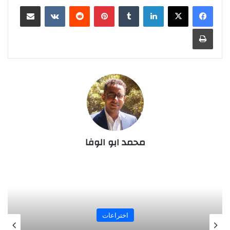
لينكدإن
‏Tumblr
بينتيريست
‏Reddit
‏VKontakte
مشاركة عبر البريد
طباعة
محمد ابو الوفا
اخبار قديمة