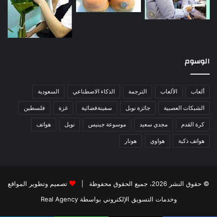
الوسوم
ألعاب
الألعاب
الترجمة
الذكاء الاصطناعي
السعودية
الشبكات العصبية
جائزة نوبل
سفينةفضائية
غزة
فلسطين
كرة القدم
مجدي سعيد
موسوعة جينيس
نوبل
هواتف
هواتف ذكية
هواوي
هونار
© حقوق النشر 2026، جميع الحقوق محفوظة |
تصميم وتطوير المواقع
وخدمات التسويق الإلكتروني بواسطة Real Agency