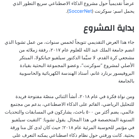
عرضاً تقديمياً حول مشروع الذكاء الاصطناعي سريع التطور الذي
يحمل اسم: سوكرنت (
SoccerNet
).
بداية المشروع
جاء هذا العرض التقديمي تتويجاً لخمس سنوات، من عمل تشوبا الذي
انضم جامعة الملك عبد الله للعلوم عام ٢٠١٧، رفقة زملائه من
مشجعي كرة القدم، لا سيَّما الدكتور سيلفيو جيانكولا، المبتكر
الأصلي لمشروع “سوكرنت”، وعضو المجموعة البحثية بقيادة
البروفيسور برنارد غانم، أستاذ الهندسة الكهربائية والحاسوبية
بالجامعة
ومن نواة فكرة في عام ٢٠١٨، أنشأ الثنائي منصّة مفتوحة فريدة
للتحليل الرياضي، القائم على الذكاء الاصطناعي، بدعم من مجتمع
عالمي، يضم أكثر من ٥٠٠ باحث، يشاركون في المسابقات والتحديات
السنوية المتخصصة في هذا المجال. يقول تشوبا: “التقيت سيلفيو
في مؤتمر للحوسبة المرئية عام ٢٠١٨؛ حيث كان لدى كل منا ورقة
بحثية. كانت ورقتي حول نظام ذكاء اصطناعي يمكنه التعرف على