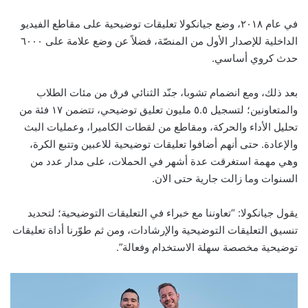
في عام ٢٠١٨، وضع جيانكولا تعليقات توضيحية على مقاطع الفيديو
الداخلية للإصدار الأول من المنصّة، فضلاً عن وضع علامة على ٦٠٠٠
حدث كروي أساسي.
بعد ذلك، ومع انضمام تشوبا، جنّد الثنائي فرق من مئات الطلاب
والمتعاونين؛ لتسجيل ٥.٥ مليون تعليق توضيحي، تتضمن ١٧ فئة من
تحليل الأداء والحركة، ومقاطع من لقطات الكاميرا، وعمليات البث
والإعادة. حتى أنهم أضافوا تعليقات توضيحية للاعبين وتتبع الكرة،
وهي مهمة استغرقت عدة أشهر في الحملات، على مدار عدد من
السنوات وما زالت جارية حتى الان.
يقول جيانكولا: “تعاوننا مع خبراء في التعليقات التوضيحية؛ لتحديد
تنسيق التعليقات التوضيحية والإرشادات، ومن ثم طوّرنا أداة تعليقات
توضيحية مخصصة سهلة الاستخدام وفعالة”.