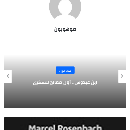
موهوبون
مبدعون
الألماني بنز مخترع السيارة الحديثة
ع
ق