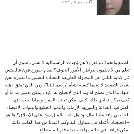
ديسمبر 10, 2025
الطمع والخوف والفزع؟ هل وُجدت الرأسمالية لا لشيء سوى أن
تعلم من لا يعلمون ببواطن الأمور الخوف؟ يقدم جيورج فون فالفيتس
في كتابة الثاني عن المحاولة الطريفة المعتادة لتفسير ما نعتبره نحن
شديد التعقيد: لا سيما كيفية نشأة “رأسماليتنا”، ومن الذي تفتق ذهنه
عنها، ما الذي تصلح له وما الذي لاتصلح له، كيف يمكن تدمير بلد ما أو
كيف يمكن تفادي ذلك، كيف يمكن تجنب الفقر، ولماذا يجب دفع
الضرائب، العدالة والتوزيع، الأزمات والنمو، الجشع والبنوك، الاقتصاد
الحقيقي واقتصاد المال، و: هل يلعب المال دورًا على الإطلاق؟ ها هو
– الاقتصاد بأكمله في متناول اليد وكما اعتدنا من هذا الكاتب دائمًا
يمكن قراءته في حالة مزاجية جيدة قدر المستطاع.