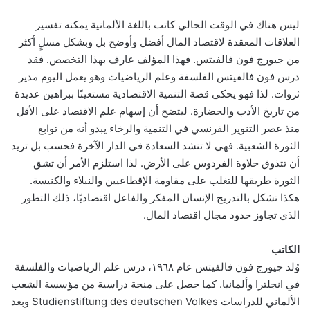
ليس هناك في الوقت الحالي كاتب باللغة الألمانية يمكنه تفسير
العلاقات المعقدة لاقتصاد المال أفضل وأوضح بل وبشكل مسلٍ أكثر
من جيورج فون فالفيتس. فهذا المؤلف عارف بهذا التخصص. فقد
درس فون فالفيتس الفلسفة وعلم الرياضيات وهو يعمل اليوم مدير
ثروات. لذا فهو يحكي قصة التنمية الاقتصادية مستعينًا ببراهين عديدة
من تاريخ الأدب والحضارة. ليتضح أن إسهام علم الاقتصاد على الأقل
منذ عصر التنوير الفرنسي في التنمية والرخاء يبدو أنه من توابع
الثورة الشعبية. فهي لا تنشد السعادة في الدار الآخرة فحسب بل تريد
أن تتذوق حلاوة الفردوس على الأرض. لذا استلزم الأمر أن تشق
الثورة طريقها للتغلب على مقاومة الإقطاعيين والنبلاء والكنيسة.
هكذا تشكل بالتدريج الإنسان المفكر والفاعل اقتصاديًا، ذلك التطور
الذي تجاوز حدود مجال اقتصاد المال.
الكاتب
وُلد جيورج فون فالفيتس عام ١٩٦٨، درس علم الرياضيات والفلسفة
في انجلترا وألمانيا. كما حصل على منحة دراسية من مؤسسة الشعب
الألماني للدراسات
Studienstiftung des deutschen Volkes
وبعد