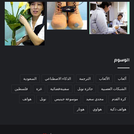
الوسوم
ألعاب
الألعاب
الترجمة
الذكاء الاصطناعي
السعودية
الشبكات العصبية
جائزة نوبل
سفينةفضائية
غزة
فلسطين
كرة القدم
مجدي سعيد
موسوعة جينيس
نوبل
هواتف
هواتف ذكية
هواوي
هونار