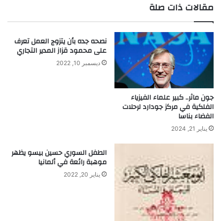
إ
ل
مقالات ذات صلة
د
ج
و
ن
ا
د
نصحه جده بأن يتزوج العمل تعرف
ر
ي
على محمود قزاز المدير التجاري
د
–
س
ر
ديسمبر 10, 2022
ن
ث
و
ا
د
ء
جون ماثر.. كبير علماء الفيزياء
ن
الفلكية في مركز جودارد لرحلات
الفضاء بناسا
و
ا
يناير 21, 2024
ل
ط
الطفل السوري حسين بيسو يظهر
ر
موهبة رائعة في ألمانيا
ي
يناير 20, 2022
ق
إ
ل
ى
ا