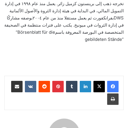
تخرجه ذهب إلى برينستون كزميل زائر. يعمل منذ عام ١٩٩٨ في إدارة
التمويل المالي، في البداية في هيئة إدارة الثروة والأصول الألمانية
DWS
بفرانكفورت ثم يعمل مستقلا منذ من عام ٢٠٠٤بوصفه مشاركًا
في إدارة الثروات في ميونيخ. يكتب على فترات منتظمة في الصحيفة
المتخصصة في البورصة المعروفة باسم
“Börsenblatt für die
gebildeten Stände”
لينكدإن
‏Tumblr
بينتيريست
‏Reddit
‏VKontakte
مشاركة عبر البريد
طباعة