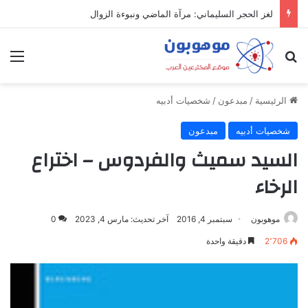
لغز الحجر السليماني: مرآة الماضي ونبوءة الزوال
بحث عن
الق
الرئيسية
/
مبدعون
/
شخصيات أدبيه
شخصيات أدبيه
مبدعون
السيد سميث والفردوس – اختراع
الرخاء
موهوبون
سبتمبر 4, 2016
آخر تحديث: مارس 4, 2023
0
2٬706
دقيقة واحدة