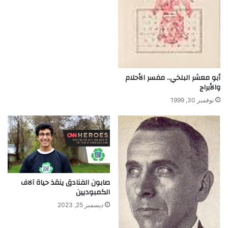
ل
م
ر
ا
ق
ب
ة
أبو معشر البلخي.. مفسر الأحلام
ا
والأبراج
ل
نوفمبر 30, 1999
ت
ا
م
ة
صابون الفنادق ينقذ حياة آلاف
الكمبوديين
ديسمبر 25, 2023