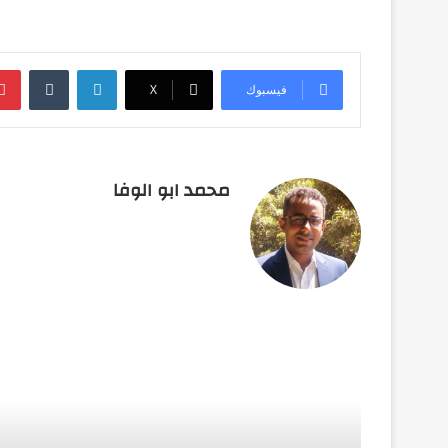
لينكدإن
‏Tumblr
فيسبوك
‫X
محمد ابو الوفا
أق