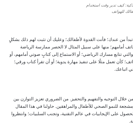
ذكية: كيف تدير وقت استخدام
الك للهواتف
تبدأ من عندك؛ فأنت القدوة لأطفالك؛ وعليك أن تثبت لهم ذلك بشكلٍ
تف أمامهم؛ منها على سبيل المثال لا الحصر ممارسة الرياضة
لتي تتابع مسارك الرياضي؛ أو الاستماع إلى كتابٍ صوتي أمامهم، أو
ف؛ كأن تعمل مثلًا على تنفيذ مهارة يدوية؛ أو أن تقرأ كتاب ورقي؛
ي اتباعك.
ن خلال التوجيه والتفهيم والتحفيز. من الضروري تعزيز التوازن بين
 ومشجعة للنمو الصحي للأطفال والمراهقين. حاولنا في هذا المقال
حصول على الإيجابيات في عالم التقنية، وتجنب السلبيات؛ وانتظروا
ة.