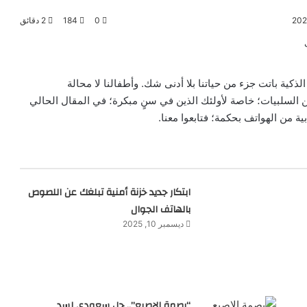
0
184
2 دقائق
لذكية باتت جزء من حياتنا بلا أدنى شك. وأطفالنا لا محالة
 السلبيات؛ خاصة لأولئك الذين في سنٍ مبكرة؛ في المقال الحالي
ية من الهواتف بحكمة؛ فتابعوا معنا.
ابتكار جديد خزنة أمنية تبلغك عن اللصوص
بالهاتف الجوال
ديسمبر 10, 2025
“بصمة الإصبع”.. حل سعودي لسد