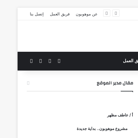
عن موهوبون
فريق العمل
إتصل بنا
‫X
فيسبوك
بحث عن
الوضع المظلم
ق العمل
مقال مدير الموقع
أ / عاطف مظهر
مشروع موهوبون.. بداية جديدة