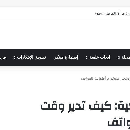
ي: مرآة الماضي ونبوءة الزوال
مجلة
ابحاث علمية
إستمارة مبتكر
تسويق الإبتكارات
فري
ر وقت استخدام أطفالك للهواتف
ية: كيف تدير وقت
اتف