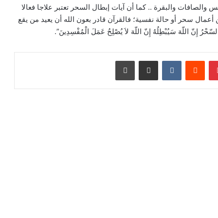
 والصافات والبقرة .. كما أن آيات إبطال السحر تعتبر علاجا فعالا
أعمال سحر أو حالة نفسية؛ فالقرآن قادر بعون الله أن يعيد من يقع
 اللّهَ سَيُبْطِلُهُ إِنّ اللّهَ لاَ يُصْلِحُ عَمَلَ الْمُفْسِدِينَ”.
بينتيريست
‏Reddit
‏VKontakte
مشاركة عبر البريد
طباعة
رأ التالي