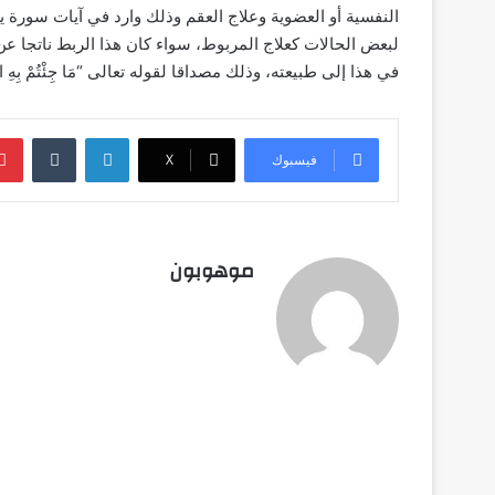
النفسية أو العضوية وعلاج العقم وذلك وارد في آيات سورة يس
لبعض الحالات كعلاج المربوط، سواء كان هذا الربط ناتجا عن 
في هذا إلى طبيعته، وذلك مصداقا لقوله تعالى “مَا جِئْتُمْ بِهِ السّحْرُ إِنّ
لينكدإن
‏Tumblr
فيسبوك
‫X
موهوبون
أق