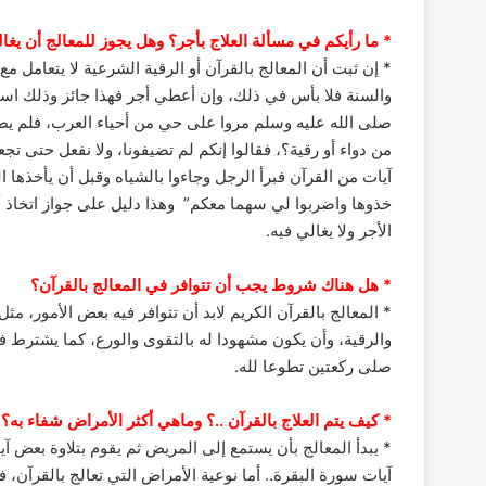
* ما رأيكم في مسألة العلاج بأجر؟ وهل يجوز للمعالج أن يغ
* إن ثبت أن المعالج بالقرآن أو الرقية الشرعية لا يتعامل م
والسنة فلا بأس في ذلك، وإن أعطي أجر فهذا جائز وذلك است
صلى الله عليه وسلم مروا على حي من أحياء العرب، فلم يضي
من دواء أو رقية؟، فقالوا إنكم لم تضيفونا، ولا نفعل حتى تجع
آيات من القرآن فبرأ الرجل وجاءوا بالشياه وقبل أن يأخذها ا
خذوها واضربوا لي سهما معكم” وهذا دليل على جواز اتخاذ أجر
الأجر ولا يغالي فيه.
* هل هناك شروط يجب أن تتوافر في المعالج بالقرآن؟
* المعالج بالقرآن الكريم لابد أن تتوافر فيه بعض الأمور، مث
والرقية، وأن يكون مشهودا له بالتقوى والورع، كما يشترط ف
صلى ركعتين تطوعا لله.
* كيف يتم العلاج بالقرآن ..؟ وماهي أكثر الأمراض شفاء به؟
* يبدأ المعالج بأن يستمع إلى المريض ثم يقوم بتلاوة بعض آي
آيات سورة البقرة.. أما نوعية الأمراض التي تعالج بالقرآن،