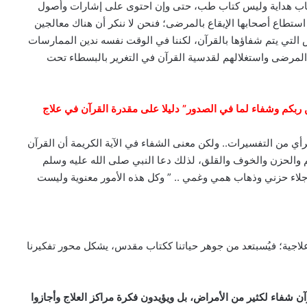
 كتاب هداية وليس كتاب طب، حتى وإن احتوى على إشارات وأصول
استطاع أصحابها الإيقاع بالمرضى؛ فنحن لا ننكر أن هناك معالجين
 التي يتم شفاؤها بالقرآن، لكننا في الوقت نفسه ندين الممارسات
 المرضى واستغلالهم لقدسية القرآن في التغرير بالبسطاء تحت
 ربكم وشفاء لما في الصدور” دليلا على مقدرة القرآن في علاج
رأي من التفسيرات.. ولكن معنى الشفاء في الآية الكريمة أن القرآن
 والحزن والخوف والقلق، لذلك دعا النبي صلى الله عليه وسلم
جلاء حزني وذهاب همي وغمي .. ” وكل هذه الأمور معنوية وليست
علاجية؛ فيُسبتعد من جوهر حياتنا ككتاب مقدس، يشكل محور تفكيرنا
ن شفاء لكثير من الأمراض، بل ويؤيدون فكرة مراكز العلاج وأجازوا