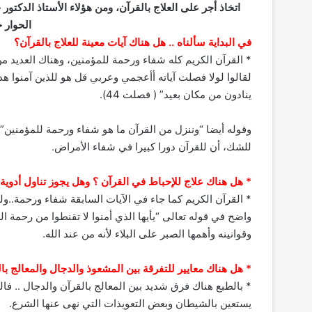
اتخاذ أجر على العلاج بالقرآن، ومن هؤلاء الأستاذ الدكتو
الحوار 
في البداية سألناه .. هل هناك آيات معينة للعلاج بالقرآن؟
* القرآن الكريم كله شفاء ورحمة للمؤمنين، وهناك العديد من 
لقالوا لولا فصلت آياته أأعجمي وعربي قل هو للذين آمنوا ه
ينادون من مكان بعيد” ( فصلت 44).
للشك، أن للقرآن دورا كبيرا في شفاء الأمراض.
* هل هناك علاج للإحباط في القرآن ؟ وهل يجوز تناول أدوية
* القرآن الكريم كما جاء في الآيات السابقة شفاء ورحمة..ول
واضح في قوله تعالى “يأيها الذي أمنوا لا تقنطوا من رحمة الل
وقوانينه وأهمها الصبر على البلاء لأنه من عند الله.
* هل هناك معايير للتفرقة بين المشعوذ والدجال والمعالج با
* بالطبع هناك فرق شديد بين المعالج بالقرآن والدجال .. فالم
يستعين بالشيطان وبعض التعويذات التي نهى عنها الشرع.