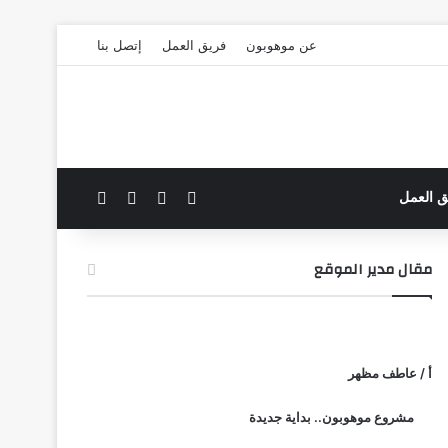
عن موهوبون
فريق العمل
إتصل بنا
‫X
فيسبوك
بحث عن
الوضع المظلم
ق العمل
مقال مدير الموقع
أ / عاطف مظهر
مشروع موهوبون.. بداية جديدة