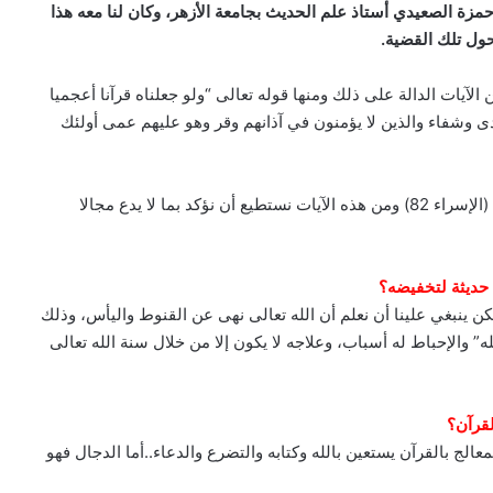
ر حمزة الصعيدي أستاذ علم الحديث بجامعة الأزهر، وكان لنا معه هذا
حول تلك القضية.
الآيات الدالة على ذلك ومنها قوله تعالى “ولو جعلناه قرآنا أعجميا
دى وشفاء والذين لا يؤمنون في آذانهم وقر وهو عليهم عمى أولئك
وقوله أيضا “وننزل من القرآن ما هو شفاء ورحمة للمؤمنين” (الإسراء 82) ومن هذه الآيات نستطيع أن نؤكد بما لا يدع مجالا
 حديثة لتخفيضه؟
كن ينبغي علينا أن نعلم أن الله تعالى نهى عن القنوط واليأس، وذلك
ه” والإحباط له أسباب، وعلاجه لا يكون إلا من خلال سنة الله تعالى
لقرآن؟
عالج بالقرآن يستعين بالله وكتابه والتضرع والدعاء..أما الدجال فهو