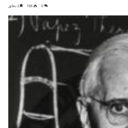
0
195
2 دقائق