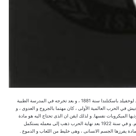
الكسندر فلمنج (1881 – 1951) هو مكتشف البنسلين ولد في لوخفيلد باسكتلندا سنة 1881 ، و بعد تخرجه في المدرسة الطبية
يش في الحرب العالمية الأولى ، كان مهتما بالجروح و العدوى ، و
يها الميكروبات نفسها. و لذلك ايقن ان الذى تحتاج اليه هو مادة
تقضى على البكتيريا ، و في نفس الوقت لا تؤذى خلايا الجسم. و في سنة 1922 بعد نهاية الحرب ذهب إلى معمله يستكمل
ادة يفرزها الجسم الانسانى ، وهى خليط من اللعاب و الدموع .