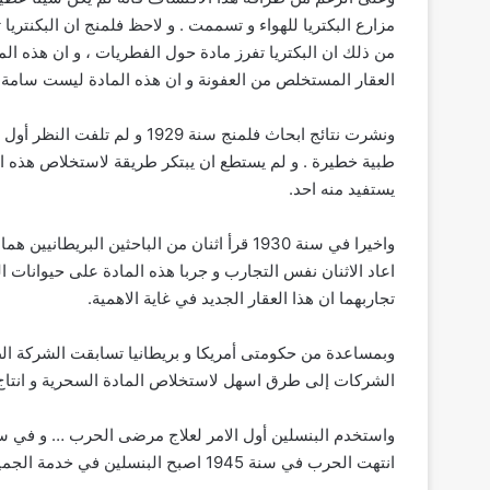
مزارع البكتريا للهواء و تسممت . و لاحظ فلمنج ان البكنتر
من ذلك ان البكتريا تفرز مادة حول الفطريات ، و ان هذه الما
العقار المستخلص من العفونة و ان هذه المادة ليست سامة لل
ونشرت نتائج ابحاث فلمنج سنة 9
طبية خطيرة . و لم يستطع ان يبتكر طريقة لاستخلاص هذه ال
يستفيد منه احد.
واخيرا في سنة 1930 قرأ اثنان من الباحثين ال
تجاربهما ان هذا العقار الجديد في غاية الاهمية.
وبمساعدة من حكومتى أمريكا و بريطانيا تسابقت الشركة ا
الشركات إلى طرق اسهل لاستخلاص المادة السحرية و انتاج 
انتهت الحرب في سنة 1945 اصبح البنسلين في خدمة الجميع