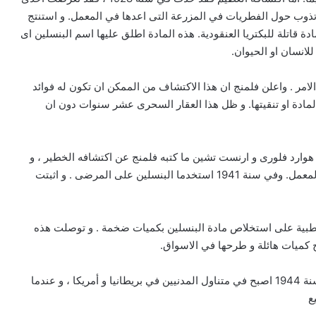
يا تذوب حول الفطريات في المزرعة التى اعدها في المعمل. و استنتج
دة قاتلة للبكتريا العنقودية. هذه المادة اطلق عليها اسم البنسلين اى
انسان او الحيوان.
192 و لم تلفت النظر أول الامر . واعلن فلمنج ان هذا الاكتشاف من الممكن ان تكون له فوائد
مادة او تنقيتها. و ظل هذا العقار السحرى عشر سنوات دون ان
بريطانيين هما هوارد فلورى و ارنست تشين ما كتبه فلمنج عن اكتشافه الخطير ، و
اعاد الاثنان نفس التجارب و جربا هذه المادة على حيوانات المعمل. وفي سنة 1941 استخدما البنسلين على المرضى . و اثبتت
لطبية على استخلاص مادة البنسلين بكميات ضخمة . و توصلت هذه
كميات هائلة و طرحها في الاسواق.
واستخدم البنسلين أول الامر لعلاج مرضى الحرب … و في سنة 1944 اصبح في متناول المدنيين في بريطانيا و أمريكا ، و عندما