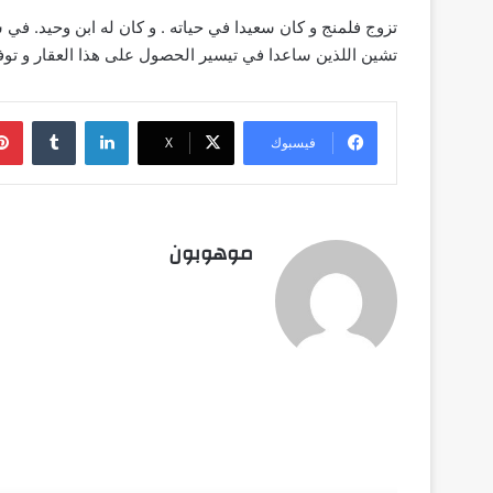
تشين اللذين ساعدا في تيسير الحصول على هذا العقار و توفى ف
لينكدإن
‏Tumblr
فيسبوك
‫X
موهوبون
أق