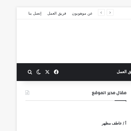
عن موهوبون
فريق العمل
إتصل بنا
‫X
فيسبوك
بحث عن
الوضع المظلم
ق العمل
مقال مدير الموقع
أ / عاطف مظهر