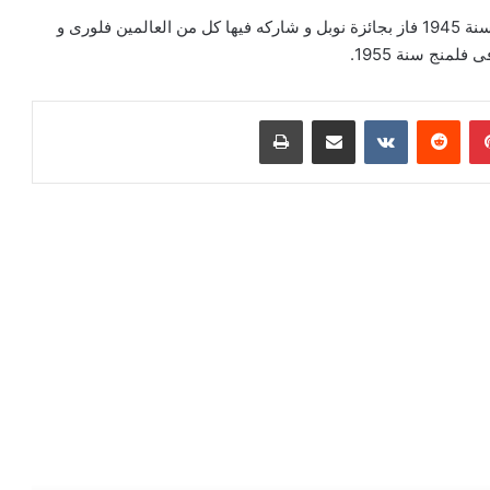
تزوج فلمنج و كان سعيدا في حياته . و كان له ابن وحيد. في سنة 1945 فاز بجائزة نوبل و شاركه فيها كل من العالمين فلورى و
لمنج سنة 1955.
بينتيريست
‏Reddit
‏VKontakte
مشاركة عبر البريد
طباعة
رأ التالي