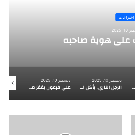
تراعات
202
لى هوية صاحبه
ديسمبر 10, 2025
ديسمبر 10, 2025
ديسمبر 10, 2025
يخرج قصاصات الورق من أنفه وفمه
الرجل الناري.. يأكل الجمر ويثني الحديد بأسنانه
علي فرعون يقفز من الطابق العشرين ويأكل النار ويحطم سورا
ل
و
ي