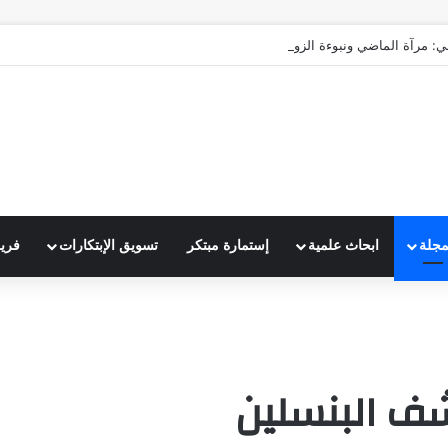
ي: مرآة الماضي ونبوءة الزوال
مجلة
ابحاث علمية
إستمارة مبتكر
تسويق الإبتكارات
فري
شف البنسلين