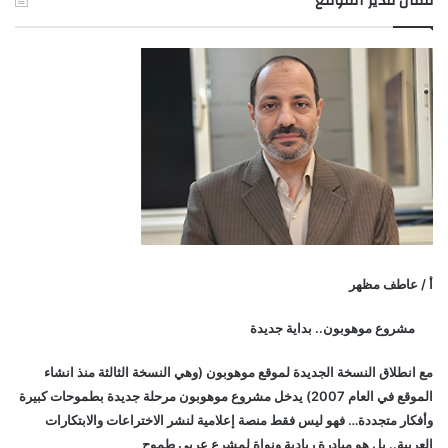
مقال مدير الموقع
أ / عاطف مظهر
مشروع موهوبون.. بداية جديدة
مع انطلاق النسخة الجديدة لموقع موهوبون (وهي النسخة الثالثة منذ انشاء
الموقع في العام 2007) يدخل مشروع موهوبون مرحلة جديدة بطموحات كبيرة
وأفكار متجددة… فهو ليس فقط منصة إعلامية لنشر الاختراعات والابتكارات
العربية.. بل هو مبادرة ريادية ونواة لمشرع عربي طموح