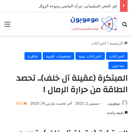
لغز الحجر السليماني: مرآة الماضي ونبوءة الزوال
بحث عن
الق
الرئيسية
/
اختراعات
اختراعات
اختراعات بيئية
شخصيات علمية
عباقرة
مبدعون
المبتكرة (عقيلة آل خلف).. تحصد
الطاقة من حرارة الرمال !
موهوبون
ديسمبر 2, 2022
آخر تحديث: مارس 19, 2023
635
دقيقة واحدة