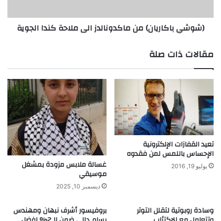
الجوية
(شوشي باكاريان) من ماكدونالدز الى ملاحة كندا الجوية
مقالات ذات صلة
تعيد القفازات الإلكترونية
الإحساس باللمس لمن فقدوه
غسالة ملابس مزودة بمشغل
يوليو 19, 2016
موسيقي
ديسمبر 10, 2025
وسادة روبوتية لتقلل التوتر
بروفيسور أشرف نبهان ومهندس
وتتعامل مع الاكتئاب
بسام دالي ضمن الـ2% افضل