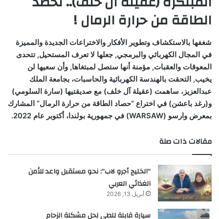
المبتكرة (عقيلة آل خلف).. تحصد
الطاقة من حرارة الرمال !
شغفها بالاستكشاف وتطوير الأفكار والاختراعات الجديدة والمميزة
في المجال الكهربائي والبرمجي, جعلها لا تعرف المستحيل, تتحدى
المعوقات والعقبات, مؤمنة أنها ستصل لمبتغاها, وأن سعيها لن
يخيب, التحقت بالهندسة الكهربائية والحاسبات، بجامعة الملك
عبدالعزيز، ساهمت (عقيلة آل خلف) مع صديقتيها (سارة السلومي)
و(رغد باعشن) في اختراع “حصاد الطاقة من حرارة الرمال” المشارك
بمعرض وارسو (WARSAW) في جمهورية بولندا، أكتوبر عام 2022.
مقالات ذات صلة
“الخليج أجرو لاب”: نحو مستقبل واعد للأمن
الغذائي العربي
أبريل 13, 2026
سيارة قابلة للطي لحل مشكلة الزحام