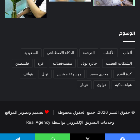
الوسوم
ألعاب
الألعاب
الترجمة
الذكاء الاصطناعي
السعودية
الشبكات العصبية
جائزة نوبل
سفينةفضائية
غزة
فلسطين
كرة القدم
مجدي سعيد
موسوعة جينيس
نوبل
هواتف
هواتف ذكية
هواوي
هونار
© حقوق النشر 2026، جميع الحقوق محفوظة |
تصميم وتطوير المواقع
وخدمات التسويق الإلكتروني بواسطة Real Agency