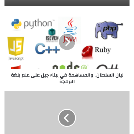
ليان
السلطان..
والمساهمة
في
ببناء
جيل
على
علم
بلغة
ليان السلطان.. والمساهمة في ببناء جيل على علم بلغة
البرمجة
البرمجة
(شوشي
باكاريان)
من
ماكدونالدز
الى
ملاحة
كندا