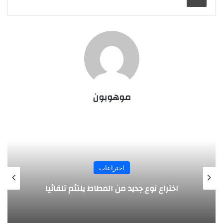
موهوبون
اختراعات
تلقائيا
روبوت جديد لاستكشاف أعماق البحا