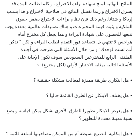
النتائج النهائية لمنح شهادة براءة الاختراع . و كلما طالت المدة قد
يسرق الاختراع و ربما تفشل النتائج في صلاحية الاختراع و هذا يسبب
إرباكا و شتاتا. رغم ذلك فإن نظام براءات الاختراع يضمن حقوق
الملكية و يثبت قيمة المخترعات و هناك تصنيفات عالمية معقدة يجب
تتبعها للحصول على شهادة البراءة و هذا يجعل كل مخترع أمام
هواجس لا تنتهي بل تتصاعد فور التقدم لطلب البراءة و لكن ” تذكر
أنك لست لوحدك” و من خلال الأسئلة التي طرحت في أجندة
الملتقى الرابع للمخترعين السعوديين سوف تكون الإجابة على
الأسئلة التالية بمثابة الاختبار الأولي (لكل مخترع) :~
• هل ابتكاري طريقة مميزة لمعالجة مشكلة حقيقية ؟
• هل يختلف الابتكار عن الطرق القائمة حاليا ؟
• هل يعرض الابتكار تطويرا للطرق الأخرى بشكل يمكن قياسه و يضع
نسبة معينة محددة للتطوير ؟
• هل إمكانية التصنيع بسيطة أم من الممكن مصاحبتها لسلعة قائمة ؟