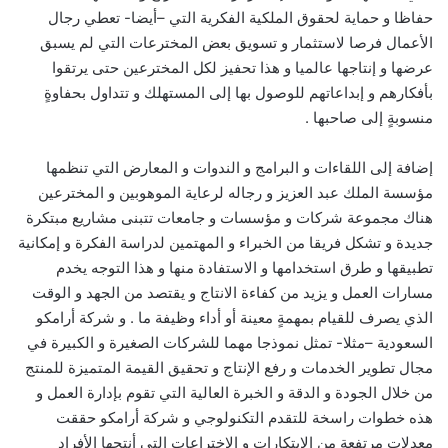
حفاظا و حماية لحقوق الملكية الفكرية التي –أيضا- تعطي رجال
الأعمال فرصا لاستثمار و تسويق بعض المخترعات التي لم يسبق
عرضها و إنتاجها عالميا و هذا تحفيز لكل المخترعين حتى يرتقوا
بأفكارهم و إبداعاتهم للوصول بها إلى المستهلك و تتداول بحفاوةٍ
منسوبةٍ إلى صاحبها .
إضافة إلى اللقاءات و البرامج و الندوات و المعارض التي تنظمها
مؤسسة الملك عبد العزيز و رجاله لرعاية الموهوبين و المخترعين
هناك مجموعة شركات و مؤسسات و جامعات تتبنى مشاريع مبتكرة
جديدة و تشكل فريقا من الخبراء و المهتمين لدراسة الفكرة و إمكانية
تطبيقها و طرق استخدامها و الاستفادة منها و هذا التوجه يخدم
مسارات العمل و يزيد من كفاءة الانتاج و يقتصد من الجهد و الوقت
الذي يصرف للقيام بمهمةٍ معينة أو أداء وظيفة ما . و شركة أرامكو
السعودية –مثلا- تمثل نموذجا مهما للشركات الصغيرة و الكبيرة في
مجال تطوير الخدمات و رفع الإنتاج و تحقيق القيمة المتميزة للمنتج
من خلال الجودة و الدقة و الخبرة العالية التي تقوم بإدارة العمل و
هذه خطوات راسخة للتقدم التكنولوجي و شركة أرامكو حققت
معدلات مرتفعة من الابتكارات و الاختراعات التي أنتجها الأفراد