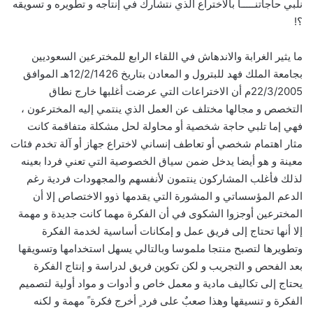
نلبي حاجاتنـــــا بالاختراع الذي نتشارك في إنتاجه و تطويره و تسويقه
؟!
ما يثير الغرابة والاندهاش في اللقاء الرابع للمخترعين السعوديين
بجامعة الملك فهد للبترول و المعادن بتاريخ 12/2/1426هـ الموافق
22/3/2005م أن الاختراعات التي عرضت أغلبها خارج نطاق
التخصص و مجالها مختلف عن العمل الذي ينتمي إليه المخترعون ،
فهي إما تلبي حاجة شخصية أو محاولة لحل مشكلة متفاقمة كانت
مثار اهتمام شخصي أو تعاطف إنساني لاختراع جهاز أو آلة تخدم فئات
معينة و هو أيضا يدخل ضمن سياق الخصوصية التي تعني فردا بعينه
لذلك فأغلب المشاركون ينتمون لأنفسهم والمجهودات فردية رغم
الدعم المؤسساتي و المشورة التي يقدمها ذوو الاختصاص إلا أن
المخترعين أوجزوا الشكوى في أن الفكرة مهما كانت جديدة و مهمة
إلا أنها تحتاج إلى فريق عمل و إمكانات أساسية لخدمة الفكرة
وتطويرها لتصبح منتجا ملموسا وبالتالي يسهل استخدامها وتسويقها
بعد الفحص و التجريب و لكن تكوين فريق لدراسة و إنتاج الفكرة
يحتاج إلى تكاليف مادية و معمل خاص و أدوات و مواد أولية لتصميم
الفكرة و تنسيقها وهذا صعبٌ على فرد ٍ أخرج فكرة ً مهمة و لكنه