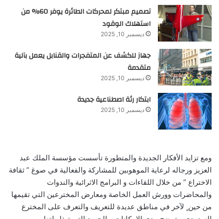
تصميم مبتكر لمحركات الطائرة يوفر 60% من
استهلاك الوقود
ديسمبر 10, 2025
جهاز للكشف عن المتفجرات والقنابل يعمل بآلية
متقدمة
ديسمبر 10, 2025
ابتكار رئة اصطناعية جديدة
ديسمبر 10, 2025
ومع تزايد الأفكار الجديدة والمتطورة تأسست مؤسسة الملك عبد
العزيز ورجاله لرعاية الموهوبين للمشاركة والفعالية في صوغ ” ثقافة
الاختراع ” من خلال اللقاءات و البرامج الاثرائية والندوات
والمحاضرات وورش العمل الخاصة ومعارض المخترعين التي تقيمها
من حين ٍ لآخر في مناطق عديدة للتعريف والتعرف على المخترع
السعودي و توضح مدى الإمكانات و الجهود التي تبذل لتطوير