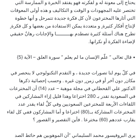
يحتاج إلى معونة له و لفكرته فهو يفتقد الخبرة و الممارسة التي
تختصر عليه المجهودات و الوقت و التكاليف و هذه أولى المعوقات
التي أثارها المخترعون لأن كل فكرة جديدة تتمرحل و أنها خطوة
لإنتاج أفكار كثيرة ٍ و متعددة يمكن الاستفادة من بعضها و كل فكرة ٍ
تطرح هناك أسئلة كثيرة تصطدم بهـــــــــــا والإجابات رهانٌ حقيقي
لإضاءة الفكرة أو نكرانها.
• قال تعالى ” علّم الإنسان ما لم يعلم ” سورة العلق – الآية {5}
في كلّ يوم لنا تصورات جديدة ، و التقدم التكنولوجي لا ينحصر في
مكان ٍ دون آخر أو في زمن ٍ دون غيره . وحسب إحصائية ذكرها
الدكتور علي القحطاني في مجلة موهبة – عدد (14) أن المخترعات
في السعودية تقدر بـ 280 اختراعا وهذا قليل إزاء المشاركين في
اللقاءات الأربعة للمخترعين السعوديين وفي كلِّ لقاء يقدر عدد
المخترعات المشاركة بــ(80) اختراعا و أما المشاركون ففي كل لقاء
يقارب عددهم (60) مخترعا . فأين التقصير و القصور ؟
يرى البروفيسور محمد السليماني “أن الموهوبين هم حائط الصد