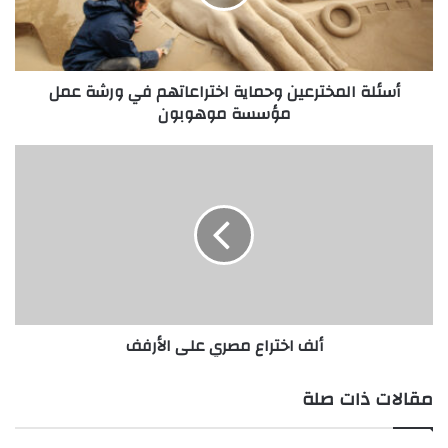
ا
ل
م
خ
أسئلة المخترعين وحماية اختراعاتهم في ورشة عمل
ت
مؤسسة موهوبون
ر
ع
ي
أ
ن
ل
و
ف
ح
ا
م
خ
ا
ت
ي
ر
ة
ا
ا
ع
ألف اختراع مصري على الأرفف
خ
م
ت
ص
ر
ر
مقالات ذات صلة
ا
ي
ع
ع
ا