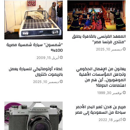
ل
ت
ى
ه
ا
م
ل
ف
أ
ي
ر
المعهد الفرنسى بالقاهرة يطلق
و
ف
“منتدى فرنسا مصر”
ر
ف
“شمسون” سيارة شمسية مصرية
ش
100%
ديسمبر 10, 2025
ة
أبريل 15, 2009
ع
م
يعانون من الإهمال الحكومي
غطاء أوتوماتيكي للسيارة يعمل
ل
وتجاهل المؤسسات الأهلية
بالريموت كنترول
الموهوبون.. أين هم من
م
ديسمبر 10, 2025
اهتمامات الدولة‏؟
ؤ
س
نوفمبر 30, 1999
س
ة
مريم بن لادن: تعبر البحر الأحمر
م
سباحة من السعودية إلى مصر
و
أكتوبر 18, 2022
ه
و