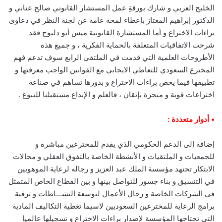
الخليج العربي و شارك بورقةِ عمل المستشار القانوني صالح عناني و
الدكتور إبراهيم المعتاز بإعطاء لمحة عامة عن لجنة النظر في دعاوى
براءات الاختراع و أما المستشارة القانونية ميس أبو دلبوح فقد
شرحت الاتفاقيات المتعلقة بالحماية الفكرية ، و جميع هذه
الأطروحات العلمية التي قدمت في الملتقى الرابع سوف تدعم فهم
المخترع السعودي للتعاطي الايجابي مع القوانين الواجب معرفتها و
تطبيقها فيما يخص براءات الاختراع و بدورها تساهم في صناعة
اختراعات قوية و منجزة بإتقان ، فالعلم و الإبداع مستقبلنا للنبوغ .
• أدوار متعددة :
إضافة إلى الدعم الحكومي الذي يقدم للمخترعين مباشرة و
للجمعيات و الملتقيات و الأنشطة الخاصة بالتفوق العقلي و مجالات
الابتكار تجتهد مؤسسة الملك عبد العزيز و رجاله لرعاية الموهوبين
في التنسيق و بناء جسور للتواصل بينها و بين القطاع الخاص المتمثل
في الشركات الخاصة و رجال الأعمال لتوسعة النشـــاطات و ترقية
برامج الرعاية للمخترعين السعوديين لاسيما تغطية التكاليف المادية
التي تحتاجها المؤسسة لإصدار براءات الاختراع و تسجيلها عالميا