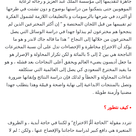
جاهزة لتقديمها إلى مؤسسة الملك عبد العزيز و رجاله لرعاية
الموهوبين حتى يتمكنوا من دراستها بوضوح و دون تشتت في طرحها
أو التردد في شرحها بالرسومات و بالتعليقات اللازمة لشمول الفكرة
ثم تقييمها من قبل اللجان المختصة و ” إن أكثر المخترعين الذين لم
ينجحوا هم مخترعون لم يبذلوا جهدا في دراسة الوسائل التي يصل
المخترعون من خلالها إلى النجاح ” هذا ما قاله جاك لاندر و هو ما
يؤكد أن الاختراع مخاطرة و الإحصاءات تدل على أن نسبة المخترعات
الناجحة هي بين 2 إلى 5 بالمائة و لكن تكرار المحاولة و الإصرار هو
ما جعل أديسون يضيء العالم ويحقق أعلى النجاحات بعد فشله ، و هو
ما يفيد المخترع السعودي كي يصل إلى العالمية التي ستكلفه
عناءات المحاولة و الخطأ و لذلك فإن دراسة النتائج وإتقانها ضرورة
وتصل بالمنتجات الابداعية إلى نهاية واضحة و قيمّة وهذا يتطلب جهدا
مضنيا وأزمنة طويلة .
• كيف نتطور ؟
تتردد مقولة “الحاجة أمُّ الاختراع” و لكننا في حاجة أبدية ، و الظروف
المتغيرة هي دافع كبير لدراسة حاجاتنا والإفصاح عنها ، ولكن ؛ لم لا