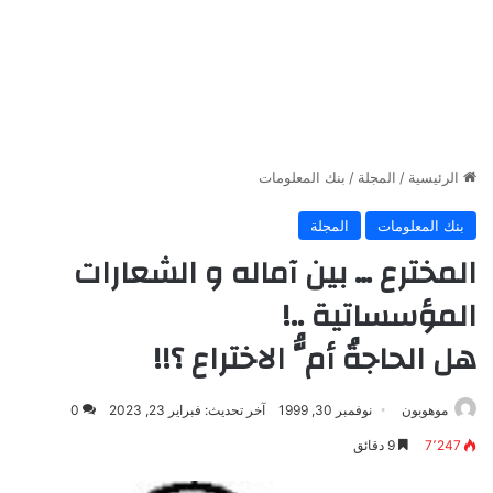
الرئيسية
/
المجلة
/
بنك المعلومات
بنك المعلومات
المجلة
المخترع … بين آماله و الشعارات
المؤسساتية ..!
هل الحاجةُ أمُّ الاختراع ؟!!
موهوبون
نوفمبر 30, 1999
آخر تحديث: فبراير 23, 2023
0
7٬247
9 دقائق