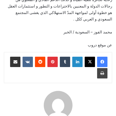
رجالات الدولة و المعنيين بالاختراعات و التطور و استثمارات العقل
هو خطوة أولى لمواجهة المدّ الاستهلاكي الذي يغشى المجتمع
السعودي و العربي ككل .
محمد الفوز – السعودية / الخبر
عن موقع دروب
لينكدإن
‏Tumblr
بينتيريست
‏Reddit
‏VKontakte
مشاركة عبر البريد
طباعة