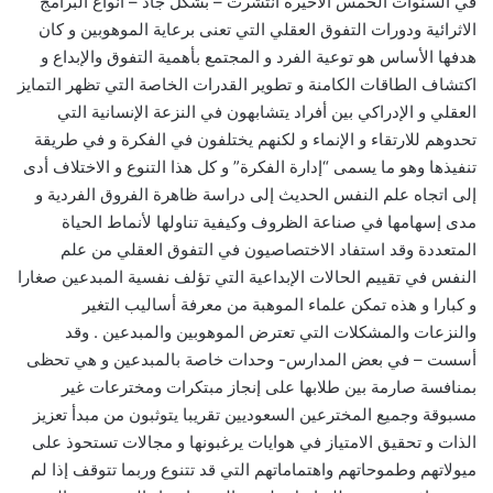
في السنوات الخمس الأخيرة انتشرت – بشكل جاد – أنواع البرامج
الاثرائية ودورات التفوق العقلي التي تعنى برعاية الموهوبين و كان
هدفها الأساس هو توعية الفرد و المجتمع بأهمية التفوق والإبداع و
اكتشاف الطاقات الكامنة و تطوير القدرات الخاصة التي تظهر التمايز
العقلي و الإدراكي بين أفراد يتشابهون في النزعة الإنسانية التي
تحدوهم للارتقاء و الإنماء و لكنهم يختلفون في الفكرة و في طريقة
تنفيذها وهو ما يسمى “إدارة الفكرة” و كل هذا التنوع و الاختلاف أدى
إلى اتجاه علم النفس الحديث إلى دراسة ظاهرة الفروق الفردية و
مدى إسهامها في صناعة الظروف وكيفية تناولها لأنماط الحياة
المتعددة وقد استفاد الاختصاصيون في التفوق العقلي من علم
النفس في تقييم الحالات الإبداعية التي تؤلف نفسية المبدعين صغارا
و كبارا و هذه تمكن علماء الموهبة من معرفة أساليب التغير
والنزعات والمشكلات التي تعترض الموهوبين والمبدعين . وقد
أسست – في بعض المدارس- وحدات خاصة بالمبدعين و هي تحظى
بمنافسة صارمة بين طلابها على إنجاز مبتكرات ومخترعات غير
مسبوقة وجميع المخترعين السعوديين تقريبا يتوثبون من مبدأ تعزيز
الذات و تحقيق الامتياز في هوايات يرغبونها و مجالات تستحوذ على
ميولاتهم وطموحاتهم واهتماماتهم التي قد تتنوع وربما تتوقف إذا لم