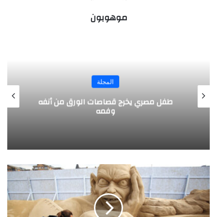
موهوبون
المجلة
طفل مصري يخرج قصاصات الورق من أنفه
وفمه
أ
س
ئ
ل
ة