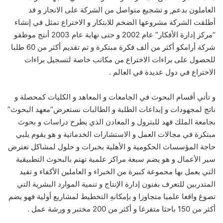
العاملون بدعم ٍ و تشجيع متواصل من الشركة على الانجاز و قد
أطلقت الشركة مشروعها الضخم للابتكار و الاختراع تمثل في إنشاء
“مركز إدارة الأفكار” عام 2002 و حتى نهاية عام 2003 أنتج موظفو
شركة أرامكو أكثر من ألف فكرة مبتكرة و تم تقديم أكثر من 60 طلبا
للحصول على براءات الاختراع من مكاتب خاصة لتسجيل براءات
الاختراع في دول عديدة في العالم .
و تأتي أقسام البحوث في الجامعات و المعاهد و الكليات كمحصلة و
ناتج لمجهودات و إبداعات الطلبة و الطالبات نستعرض”معهد البحوث”
بجامعة الملك فهد للبترول و المعادن الذي يطرح دراسات و بحوث
مبتكرة في مجالات العمل و الاستشارات الخدماتية و هو يقوم يلبي
حاجة المؤسسات الحكومية و الأهلية بخبرات و حلول لمشاكل تعترض
سير الأعمال و هو يضم سبعة مراكز علمية تهتم بالبحوث التطبيقية
التي يعمل بها مجموعة كبيرة من الخبراء و العاملين الأكفاء و تفيد
المتدربين للتعرف بفنون إدارة الإنتاج و تنمية الموارد البشرية التي
تصوغ واقعا علميا متجاوزا و بإمكانهِ التخطيط لمشاريع أولية فهو يضم
أكثر من 150 باحثا متفرغا و أكثر من 200 مختبر و ورشة عمل .