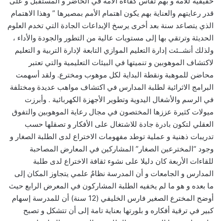
حقيقية للأمة و بهم تقاس كفاءة الأمة في الحاضر و المستقبل و على
قدر رعايتهم والعناية بهم يكون اهتمام الأمم بمصيرها ” وهذا الاهتمام
الذي يتصاعد سنة بعد أخرى يرسخ الإبداعات الجادة التي تخدم العلوم
الحديثة وترتقي بها إلى مستويات عالية من التطور والجودة والأداء ،
ولذلك أنشــئت إدارة التعليم الموازي التابعة لإدارة التربية و التعليم
لاكتشاف الموهوبين و تنميتها في البيئات التعليمية والتي تعتبر
محاضن للموهبة ونقطة البداية لكل موهوب ومخترع. ولقد أسهمت
البرامج الاثرائية لطلبة المدارس في اكتشاف مواهب عديدة ومختلفة
في الرسم والأشغال اليدوية وتطوير الأجهزة الكهربائية . وأبرزت
ميولات كثيرة عززها المختصون في مجال رعاية الموهوبين والتفوق
العقلي لتكون بادرة جادة للاشتغال على الأفكار و تصقلها حسب
تدريبات ذهنية و عملية توطد مفهومات الاختراع لدى الطلبة الصغار و
وجود “المخترعين الصغار” المشاركين في المعارض المصاحبة
للقاءات الأربعة كان دليلا على نشوء ثقافة الاختراع لدى طلبة
المدارس و الجامعات و أن المدرسة نظامٌ علمي يتجاوز المكان إلى
ما بعده و هو ما لم يخفيه الطلبة المشاركون في المعرض الرابع حيث
أوضح المخترع الصغير فارس الخليفي (12 سنة) أن للمدرسة إسهام
كبير في ترقية أفكاره و بلورتها بعناية تامة إلى أن تتشكل و تصبح