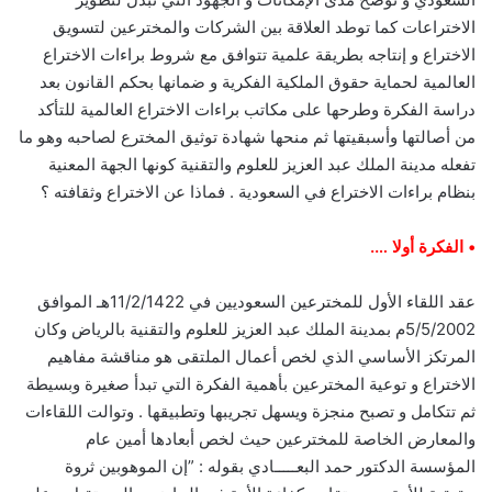
الاختراعات كما توطد العلاقة بين الشركات والمخترعين لتسويق
الاختراع و إنتاجه بطريقة علمية تتوافق مع شروط براءات الاختراع
العالمية لحماية حقوق الملكية الفكرية و ضمانها بحكم القانون بعد
دراسة الفكرة وطرحها على مكاتب براءات الاختراع العالمية للتأكد
من أصالتها وأسبقيتها ثم منحها شهادة توثيق المخترع لصاحبه وهو ما
تفعله مدينة الملك عبد العزيز للعلوم والتقنية كونها الجهة المعنية
بنظام براءات الاختراع في السعودية . فماذا عن الاختراع وثقافته ؟
• الفكرة أولا ….
عقد اللقاء الأول للمخترعين السعوديين في 11/2/1422هـ الموافق
5/5/2002م بمدينة الملك عبد العزيز للعلوم والتقنية بالرياض وكان
المرتكز الأساسي الذي لخص أعمال الملتقى هو مناقشة مفاهيم
الاختراع و توعية المخترعين بأهمية الفكرة التي تبدأ صغيرة وبسيطة
ثم تتكامل و تصبح منجزة ويسهل تجريبها وتطبيقها . وتوالت اللقاءات
والمعارض الخاصة للمخترعين حيث لخص أبعادها أمين عام
المؤسسة الدكتور حمد البعـــــادي بقوله : ”إن الموهوبين ثروة