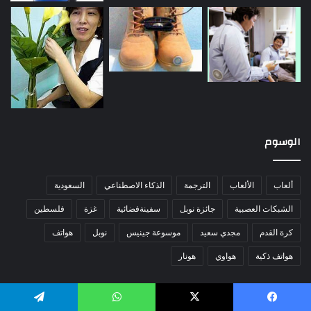
الوسوم
ألعاب
الألعاب
الترجمة
الذكاء الاصطناعي
السعودية
الشبكات العصبية
جائزة نوبل
سفينةفضائية
غزة
فلسطين
كرة القدم
مجدي سعيد
موسوعة جينيس
نوبل
هواتف
هواتف ذكية
هواوي
هونار