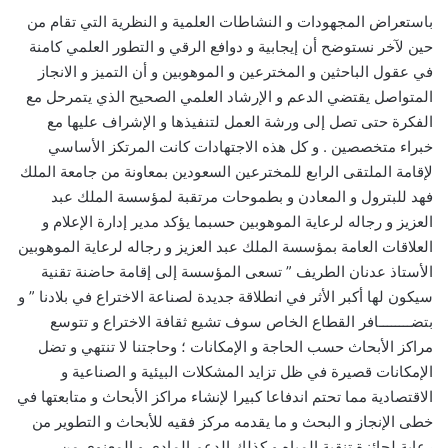
باستعراض المجهودات و النشاطات العلمية و النظرية التي تقام من
حين لآخر نستوضح أن إيجابية و دوافع الرقي و التطور العلمي كامنة
في عقول الباحثين و المخترعين و الموهوبين و أن التميز و الانجاز
المتواصل يقتضي الدعم و الإرشاد العلمي الصحيح الذي يتمرحل مع
الفكرة حتى تصل إلى ورشة العمل لتنفيذها و الإشراف عليها مع
خبراء متخصصين . و كل هذه الاجتهادات كانت المرتكز الأساسي
لإقامة الملتقى الرابع للمخترعين السعودين بمعاونة من جامعة الملك
فهد للبترول و المعادن و بطموحات مرتقبة لمؤسسة الملك عبد
العزيز و رجاله لرعاية الموهوبين حسبما يؤكد مدير إدارة الإعلام و
العلاقات العامة بمؤسسة الملك عبد العزيز و رجاله لرعاية الموهوبين
الأستاذ عدنان الطريف ” تسعى المؤسسة إلى إقامة حاضنة تقنية
سيكون لها أكبر الأثر في انطلاقة جديدة لصناعة الاختراع في بلادنا ” و
بتضــــــــافر القطاع الخاص سوف تشيع ثقافة الاختراع و تتوسع
مراكز الأبحاث حسب الحاجة و الإمكانات ؛ وحاجتنا لا تنتهي و تضل
الإمكانات قصيرة في ظل تزايد المشكلات البيئية و الصناعية و
الاقتصادية مما تحتم اندفاعا كبيرا لإنشاء مراكز الأبحاث و متابعتها في
خطى الإنجاز و البحث و ما يقدمه مركز فقيه للأبحاث و التطوير من
رعاية لجائزة تنقية المياه و كذلك الدعم المادي و المعنوي من