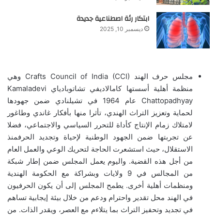
ابتكار رئة اصطناعية جديدة
ديسمبر 10, 2025
مجلس حرف الهند Crafts Council of India (CCI) وهي
منظمة أهلية أسستها كامالاديفي تشاتوبادياي Kamaladevi
Chattopadhyay عام 1964 في تشيلنادي ضمن جهودها
لحماية وتعزيز التراث الهندي، تأثرا منها بأفكار غاندي وطاغور
لامتلاك زمام الإنتاج كأداة للتحرر السياسي والاجتماعي، فضلا
عن تجربتها ضمن الجهود الوطنية لإحياة وتجديد الحرفمنذ
الاستقلال، حيث استشعرت الحاجة لتحريك الوعي والعمل العام
من أجل هذه القضية. واليوم يعمل المجلس ضمن إطار شبكة
من المجالس في 9 ولايات وبشراكة مع الحكومة الهندية
ومنظمات أهلية أخرى. يطمح المجلس إلى أن يكون الحرفيون
في الهند محل تقدير واحترام ودعم من خلال بيئة إيجابية تساهم
في تجديد وتحفيز التراث بما يتلاءم مع العصر، ويقدر الذات. من