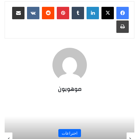
لينكدإن
‏Tumblr
بينتيريست
‏Reddit
‏VKontakte
مشاركة عبر البريد
طباعة
موهوبون
المجلة