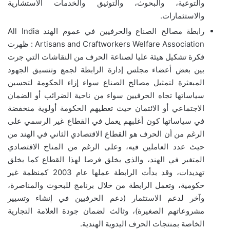
والتوعية، والبحوث، والتوثيق والخدمات الاستشارية
والاستثمارات.
رابطة مصالح الصناع والحرفيين في عموم الهند All India
Artisans and Craftworkers Welfare Association : ظهرت
فكرة تشكيل هيئة عليا لصناعة الحرف من النقاشات التي جرت
بين بعض أعضاء مجلس إدارة الرابطة لجمع وتنسيق الجهود
المبعثرة لتمثيل مصالح الصناع سواء إزاء الحكومة لتحسين
سياساتها تجاه الحرفيين سواء من ناحية الضرائب أو الضمان
الاجتماعي أو الائتمان حيث تعطيهم الحكومة أولوية منخفضة
في سياساتها كون أغلبهم يعمل في القطاع غير الرسمي على
الرغم من أن الحرف هو القطاع الاقتصادي الثاني في الهند من
حيث عدد العاملين فيه، وعلى الرغم من المناخ الاقتصادي
المتغير في الهند، والذي يخلق فرصا لهذا القطاع كما يخلق
تهديدات، وقد بدأت الرابطة عملها عام 2003 كمنظمة غير
حكومية، وتعمل الرابطة من خلال برنامج للبحوث والمناصرة،
وآخر لدعم الاستثمار (دعم الحرفيين في إنشاء وتسيير
مشروعاتهم الصغيرة)، وثالث لضمان جودة العلامة التجارية
الخاصة بمنتجات الحرف اليدوية الهندية.