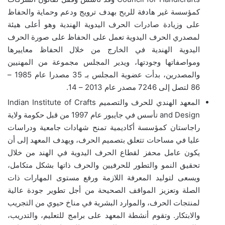
كمؤسسة غير هادفة للربح بهدف ترويج ودعم وحماية والحفاظ
على وزيادة صادرات الحرف اليدوية الهندية وهو أعلى هيئة
لمصدري الحرف اليدوية تعمل على الحفاظ على صورة الحرف
اليدوية الهندية في الخارج من خلال الحفاظ معاييرها
ومواصفاتها وجودتها، ويدير المجلس مجموعة من المهنيين
والمصدرين، بدأت عضوية المجلس بـ 35 مصدرا عام 1985 –
86 لتصل إلى 7246 مصدر عام 2013 – 14.
المعهد الهندي للحرف والتصميم Indian Institute of Crafts
and Design تأسس في جايبور عام 1997 من قبل حكومة ولاية
راجاستان كمؤسسة أكاديمية تمنح شهادات جامعية ودراسات
عليا في مساحات تتعلق بتصميم الحرف، ويهدف المعهد إلى أن
يكون عامل محفز لقطاع الحرف اليدوية في الهند من خلال
تحقيق النمو والتطور للحرفيين والحرف ذاتها بشكل متكامل،
ويسعى لتوليد المعرفة اللازمة ورفع مستوى المهارات ذات
الصلة وتعزيز المواقف الصحيحة من أجل تطوير جودة عالية
لمنتجات الحرف، والموارد البشرية في مناخ حيوي من التجريب
والابتكار. وتقوم أنشطة المعهد على برامج للتعليم، والتدريب،