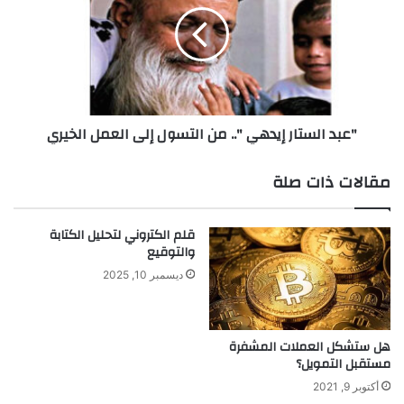
ب
ذ
د
ج
ا
ك
ل
و
س
ر
ت
ي
ا
"عبد الستار إيدهي ".. من التسول إلى العمل الخيري
ف
ر
ي
إ
إ
ي
مقالات ذات صلة
ع
د
ا
ه
د
ي
قلم الكتروني لتحليل الكتابة
ة
"
والتوقيع
ا
.
ديسمبر 10, 2025
ك
.
ت
م
ش
ن
ا
ا
هل ستشكل العملات المشفرة
ف
مستقبل التمويل؟
ل
ا
ت
أكتوبر 9, 2021
ل
س