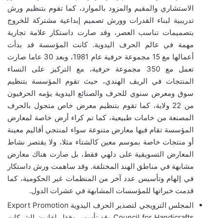
الاستشاري والمقيم والمزود بالموارد، كما تقوم بتنظيم ورش
تدريبية لبناء القدرات وورش تصميم إبداعية مشتركة للخروج
بتصميمات تناسب العصر، وقد صارت داستكار علامة تجارية
مهمة في عالم الحرف اليدوية. كانت المؤسسة قد بدأت
أعمالها مع 15 مجموعة حرفية عام 1981، وبعد 30 عاما صارت
تعمل مع 350 مجموعة حرفية، مع التركيز على النساء
المنتجات في الريف الهندي، حيث تقوم المؤسسة بتنظيم
سوق ومعرض سنوي للحرف والصنائع اليدوية يؤمه الحرفيون
من 22 ولاية، كما تقوم بتنظيم معرض خاص متجول بالحرف
المصنعة من خامات طبيعية، كما تم كراء أرض خاصة لمعارض
المؤسسة تقام فيها معارض متنوعة سواء لمنتجي أقاليم معينة
أو منتجات خاصة بموسم معين كالشتاء مثلا، ولا يقتصر نشاط
المعارض التسويقية على دلهي فقط، بل صارت هناك معارض
مشابهة في مناطق الهند المختلفة. وقد ساهمت ورش داستكار
في إلهام وتأسيس عدد آخر من المنظمات غير الحكومية، كما
قدمت خبراتها للمؤسسات المشابهة في عشرات الدول.
المجلس الترويجي لتصدير الحرف اليدوية Export Promotion
Council for Handicrafts وقد تأسس وفقل لقانون الشركات