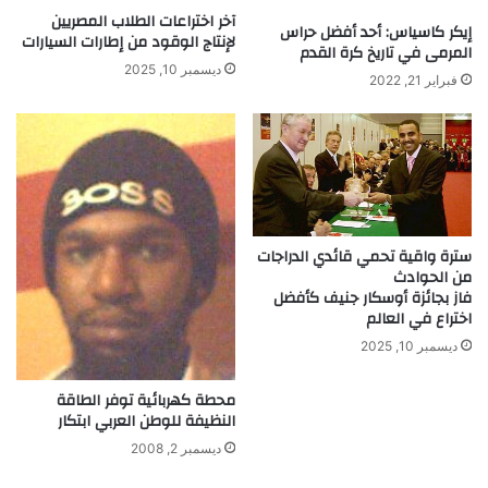
م
و
آخر اختراعات الطلاب المصريين
إيكر كاسياس: أحد أفضل حراس
و
لإنتاج الوقود من إطارات السيارات
ل
المرمى في تاريخ كرة القدم
ا
إ
ديسمبر 10, 2025
فبراير 21, 2022
ر
ل
د
ى
ا
ا
ل
ل
م
ع
ح
م
ل
ل
ي
ا
سترة واقية تحمي قائدي الدراجات
ة
ل
من الحوادث
خ
فاز بجائزة أوسكار جنيف كأفضل
ي
اختراع في العالم
ر
ديسمبر 10, 2025
ي
محطة كهربائية توفر الطاقة
النظيفة للوطن العربي ابتكار
ديسمبر 2, 2008