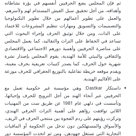
ثم فإن المجلس يضع الحرفيين أنفسهم في بؤرة نشاطاته
وأهدافه، من أجل تحقيق سبل العيش المستدام لهم ولأسرهم،
والعمل على تطوير أعمالهم من خلال تطوير التكنولوجيا
والتصميمات والتسويق ومهارات تنظيم المشروعات للاعتماد
على الذات، ومن خلال توثيق الحرف وإجراء البحوث التي
تساعد في الحفاظ على التراث والتقاليد، كما يعمل المجلس
على مناصرة الحرفيين وأهمية دورهم الاجتماعي والاقتصادي
والثقافي والبيئي للأمة الهندية، يقوم المجلس بإصدار نشرة
شهرية حول الحرف، كما يصدر كتيبات تعريفية بحرف معينة،
ويقدم موقعه خريطة تفاعلية بالتوزيع الجغرافي للحرف موزعة
على الأقاليم الهندية.
داستكار Dastkar: وهي مؤسسة غير حكومية تعمل مع
الحرفيين عبر أنحاء الهند من أجل الترويج للحرف وإحيائها،
وتأسست في دلهي عام 1981 عن طريق ست من المهنيات
اللائي توافقت رؤاهم على أهمية التراث الحرفي الهندي،
وتركزت رؤيتهم على ردم الفجوة بين منتجي الحرف في الريف،
والأسواق والمستهلكين دون تدخل من الحكومة أو المافيات
التجارية التي تستغل جهودهن، ومن ثم اتخذت المؤسسة دور