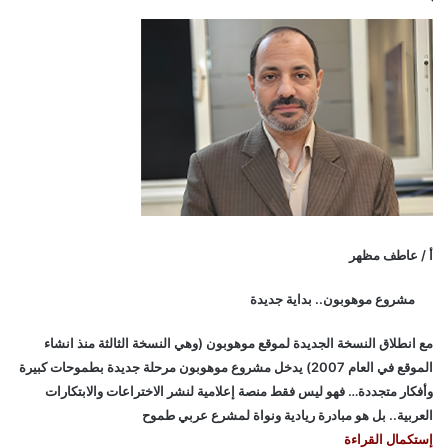
أ / عاطف مظهر
مشروع موهوبون.. بداية جديدة
مع انطلاق النسخة الجديدة لموقع موهوبون (وهي النسخة الثالثة منذ انشاء
الموقع في العام 2007) يدخل مشروع موهوبون مرحلة جديدة بطموحات كبيرة
وأفكار متجددة… فهو ليس فقط منصة إعلامية لنشر الاختراعات والابتكارات
العربية.. بل هو مبادرة ريادية ونواة لمشرع عربي طموح
إستكمال القراءة