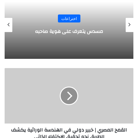
المجلة
طفل مصري يخرج قصاصات الورق من أنفه
وفمه
ا
ل
ق
م
ح
ا
ل
م
ص
القمح المصري | خبير دولي في الهندسة الوراثية يكشف
ر
الطريق نحو تحقيق الاكتفاء الذاتي
ي