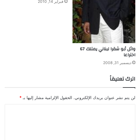
فبراير 14, 2010
ق
ا
ل
ا
ك
ت
ف
وائل أبو شقرا لبناني يمتلك 67
ا
اختراعا
ء
ديسمبر 31, 2008
ا
ل
اترك تعليقاً
ذ
ا
ت
لن يتم نشر عنوان بريدك الإلكتروني.
الحقول الإلزامية مشار إليها بـ
*
ي
ا
ل
ت
ع