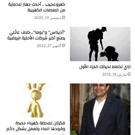
ر
ي
كهروعجيب .. أحدث جهاز للحماية
ا
من الصدمات الكهربية
ث
ديسمبر 10, 2025
ي
ة
“أديداس” و”بوما”.. خلاف عائلي
ي
يصنع أكبر شركات الأحذية الرياضية
ك
أكتوبر 27, 2022
ش
ف
ا
ازاي تخطط لحياتك الجزء الأول
ل
ط
مارس 19, 2016
ر
ي
ق
ن
ح
و
ت
فكرتان لمحطة كهرباء جديدة
ح
وقودها الماء وتعمل بشكل دائم
ق
ي