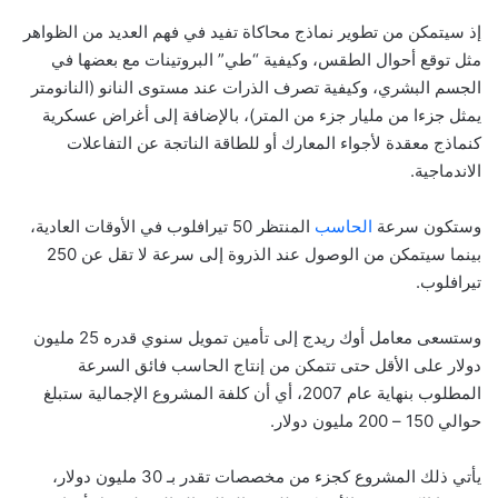
إذ سيتمكن من تطوير نماذج محاكاة تفيد في فهم العديد من الظواهر
مثل توقع أحوال الطقس، وكيفية “طي” البروتينات مع بعضها في
الجسم البشري، وكيفية تصرف الذرات عند مستوى النانو (النانومتر
يمثل جزءا من مليار جزء من المتر)، بالإضافة إلى أغراض عسكرية
كنماذج معقدة لأجواء المعارك أو للطاقة الناتجة عن التفاعلات
الاندماجية.
وستكون سرعة
الحاسب
المنتظر 50 تيرافلوب في الأوقات العادية،
بينما سيتمكن من الوصول عند الذروة إلى سرعة لا تقل عن 250
تيرافلوب.
وستسعى معامل أوك ريدج إلى تأمين تمويل سنوي قدره 25 مليون
دولار على الأقل حتى تتمكن من إنتاج الحاسب فائق السرعة
المطلوب بنهاية عام 2007، أي أن كلفة المشروع الإجمالية ستبلغ
حوالي 150 – 200 مليون دولار.
يأتي ذلك المشروع كجزء من مخصصات تقدر بـ 30 مليون دولار،