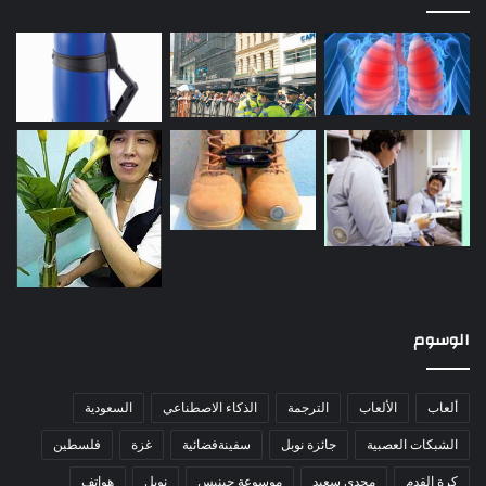
الوسوم
ألعاب
الألعاب
الترجمة
الذكاء الاصطناعي
السعودية
الشبكات العصبية
جائزة نوبل
سفينةفضائية
غزة
فلسطين
كرة القدم
مجدي سعيد
موسوعة جينيس
نوبل
هواتف