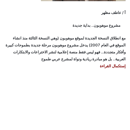
أ / عاطف مظهر
مشروع موهوبون.. بداية جديدة
مع انطلاق النسخة الجديدة لموقع موهوبون (وهي النسخة الثالثة منذ انشاء
الموقع في العام 2007) يدخل مشروع موهوبون مرحلة جديدة بطموحات كبيرة
وأفكار متجددة… فهو ليس فقط منصة إعلامية لنشر الاختراعات والابتكارات
العربية.. بل هو مبادرة ريادية ونواة لمشرع عربي طموح
إستكمال القراءة