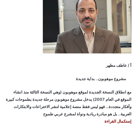
أ / عاطف مظهر
مشروع موهوبون.. بداية جديدة
مع انطلاق النسخة الجديدة لموقع موهوبون (وهي النسخة الثالثة منذ انشاء
الموقع في العام 2007) يدخل مشروع موهوبون مرحلة جديدة بطموحات كبيرة
وأفكار متجددة… فهو ليس فقط منصة إعلامية لنشر الاختراعات والابتكارات
العربية.. بل هو مبادرة ريادية ونواة لمشرع عربي طموح
إستكمال القراءة