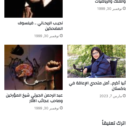
والفلك والرياضيات
ن
ث
ا
ا
نوفمبر 30, 1999
ء
ل
ع
نجيـب الريحـاني .. فيلسوف
ص
المضحكين
ر
نوفمبر 30, 1999
ي
ة
أبيا أكرم.. أمل متحدي الإعاقة في
باكستان
عبد الرحمن الجبرتي شيخ المؤرخين
مارس 7, 2023
وصاحب عجائب الآثار
نوفمبر 30, 1999
اترك تعليقاً