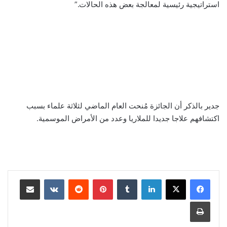
استراتيجية رئيسية لمعالجة بعض هذه الحالات.”
جدير بالذكر أن الجائزة مُنحت العام الماضي لثلاثة علماء بسبب
اكتشافهم علاجا جديدا للملاريا وعدد من الأمراض الموسمية.
لينكدإن
‏Tumblr
بينتيريست
‏Reddit
‏VKontakte
مشاركة عبر البريد
طباعة