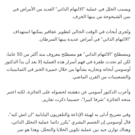
ويسبب الخلل في عملية “الالتهام الذاتي” العديد من الأمراض في
سن الشيخوخة من بينها الخرف.
وتُجرى أبحاث في الوقت الحالي لتطوير عقاقير يمكنها استهداف
“الالتهام الذاتي” في أمراض عديدة بينها السرطان.
ومصطلح “الالتهام الذاتي” هو مصطلح معروف منذ أكثر من 50 عاما،
لكن لم تحدث طفرة في فهم أسرار هذه العملية إلا بعد أن بدأ الدكتور
أوسومي أبحاثه وتجاربه بشأنها من خلال خميرة الخبز في الثمانينيات
والتسعينيات من القرن الماضي.
وأعرب الدكتور أسومي عن دهشته لحصوله على الجائزة، لكنه اعتبر
منحه الجائزة “شرفا كبيرا”، حسبما ذكرت تقارير.
وفي تصريح أدلى به لهيئة الإذاعة والتلفزيون اليابانية “ان اتش كيه”،
قال أوسومي إن الجسم البشري “يكرر دائما عملية التحلل الذاتي،
وهناك توازن جيد بين عملية تكوين الخلايا والتحلل. وهذا هو سر