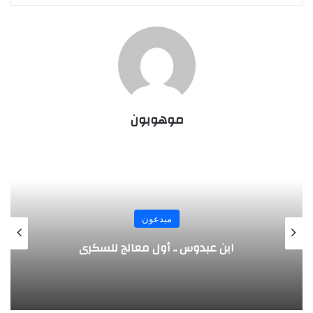
موهوبون
مبدعون
الألماني بنز مخترع السيارة الحديثة