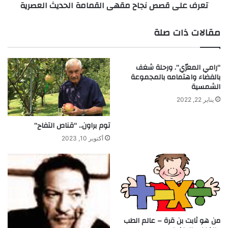
تعرف على قصص نجاح مقهى القمامة الحديث العصرية
ك
ص
ا
ن
ر
ج
مقالات ذات صلة
ه
ا
ا
ح
ب
م
“رامي المعرّي”. ورحلة شغف
ط
ق
بالفضاء واهتمامه بالمجموعة
ا
ه
الشمسية
ر
ى
يناير 22, 2022
ي
ا
ة
ل
ق
ق
توم براون.. “قناص التفاح”
ا
م
أكتوبر 10, 2023
ب
ا
ل
م
ة
ة
ل
ا
ل
ل
ا
ح
ن
د
ح
من هو ثابت بن قرة – عالم الطب
ي