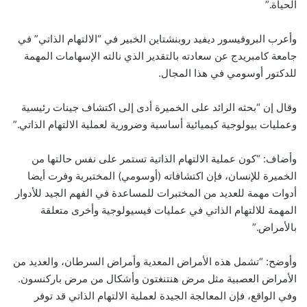
الحياة.”
وأعرب البروفيسور ديفيد روبنشتاين الخبير في “الالتهام الذاتي” في
جامعة كامبريدج عن سعادته بالتقدير الذي نالته الإسهامات المهمة
للدكتور أوسومي في هذا المجال.
وقال إن “بحثه الرائد على الخميرة أدى إلى اكتشاف جينات رئيسية
وعمليات بيولوجية كيميائية أساسية وضرورية لعملية الالتهام الذاتي.”
وأضاف: “كون عملية الالتهام الذاتية تستمر على نفس حالتها من
الخميرة للإنسان، فإن اكتشافاته (أوسومي) المختبرية وفرت أيضا
أدوات مهمة للعديد من المختبرات للمساعدة في الفهم الجيد للأدوار
المهمة للالتهام الذاتي في عمليات فيسيولوجية وأخرى متعلقة
بالأمراض.”
وأوضح: “تشمل هذه الأمراض المعدية وأمراض السرطان، والعديد من
الأمراض العصبية مثل مرض هنتنغتون وأشكال من مرض باركنسون.
وفي الواقع، فإن المعالجة الجيدة لعملية الالتهام الذاتي قد توفر