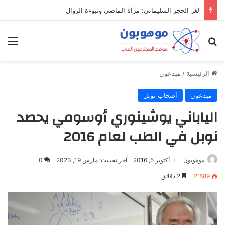
لغز الحجر السليماني: مرآة الماضي ونبوءة الزوال
بحث عن
الق
الرئيسية
/
مبدعون
مبدعون
أصحاب نوبل
الياباني يوشينوري أوسومي يحصد
نوبل في الطب لعام 2016
موهوبون
أكتوبر 5, 2016
آخر تحديث: مارس 19, 2023
0
2٬889
2 دقائق