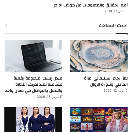
أهم الحقائق والمعلومات عن كوكب الارض
أبريل 17, 2016
احدث المقالات
لغز الحجر السليماني: مرآة
ميدل إيست: منظومة رقمية
الماضي ونبوءة الزوال
متكاملة تعيد تعريف التجارة
والعمل والتواصل في مكان واحد
أبريل 12, 2026
مارس 18, 2026