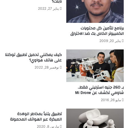
تابلت؟
ن
ل
ة
ذ
يناير 27, 2022
ع
ه
ن
ب
د
!
برنامج لتأمين كل محتويات
ا
الكمبيوتر الخاص بك ضد الاختراق
!
ل
يناير 20, 2009
ب
ش
كيف يمكنني تحميل تطبيق توكلنا
ر
على هاتف هواوي؟
نوفمبر 28, 2022
بـ 260 جنيه استرليني فقط..
شاومي تكشف عن Mi Drone
مايو 26, 2016
تطبيق يتنبأ بمخاطر الولادة
المبكرة عبر الهواتف المحمولة
مارس 8, 2020