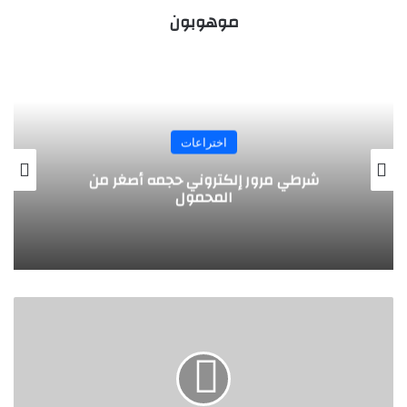
موهوبون
اختراعات
شاشة كمبيوتر محمولة قابلة للفصل
ك
ل
ا
ب
"
ل