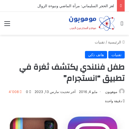
لغز الحجر السليماني: مرآة الماضي ونبوءة الزوال
بحث عن
الق
الرئيسية
/
تقنيات
تقنيات
هاتف ذكي
طفل فنلندي يكتشف ثغرة في
تطبيق “انستجرام”
موهوبون
مايو 4, 2016
آخر تحديث: مارس 13, 2023
0
4٬008
دقيقة واحدة