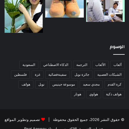
الوسوم
ألعاب
الألعاب
الترجمة
الذكاء الاصطناعي
السعودية
الشبكات العصبية
جائزة نوبل
سفينةفضائية
غزة
فلسطين
كرة القدم
مجدي سعيد
موسوعة جينيس
نوبل
هواتف
هواتف ذكية
هواوي
هونار
© حقوق النشر 2026، جميع الحقوق محفوظة |
تصميم وتطوير المواقع
وخدمات التسويق الإلكتروني بواسطة Real Agency