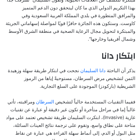
بهذا التكريم الدولي الذي ما كان ليتحقق دون الدعم المتميز
والمرافق المتطورة في بلدي المملكة العربية السعودية وفي
كاوست. وستكون هذه الجائزة حافزًا قويًا لمواصلة إسهاماتي الجريئة
والمبتكرة لتحويل مجال الرعاية الصحية في منطقة الشرق الأوسط
وشمال أفريقيا وخارجها”.
ابتكار دانا
يذكر أن الباحثة
دانا السليمان
نجحت في ابتكار طريقة سهلة وزهيدة
الثمن لتشخيص مرض السرطان، مستوحيةً إياها من الرموز
الشريطية (باركودز) الموجودة على السلع التجارية.
ففيما التقنيات المستخدمة حالياً لتشخيص
السرطان
ومراقبته، تأتي
غالباً إما في مراحل متأخرة أو تكون غير دقيقة أو عبارة عن تقنيات
غازية (Invasive)، ابتكرت السليمان طريقة تشخيص تعتمد على مواد
متاحة على نطاق واسع، وتقوم على ترجمة نتائج العينات السائلة،
مثل البول أو الدم، إلى أنماط سهلة القراءة هي عبارة عن نقاط