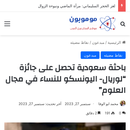
لغز الحجر السليماني: مرآة الماضي ونبوءة الزوال
بحث عن
الق
الرئيسية
/
مبدعون
/
نقاط مضيئه
نقاط مضيئه
مبدعون
باحثة سعودية تحصل على جائزة
“لوريال- اليونسكو للنساء في مجال
العلوم”
محمد ابو الوفا
سبتمبر 27, 2023
آخر تحديث: سبتمبر 27, 2023
0
191
2 دقائق