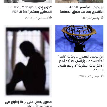
ا
م
ل
ا
ابن حزم .. مؤسس المذهب
“جون إدوارد وارنوك” رائد النشر
غ
ر
الظاهري وصاحب طوق الحمامة
المكتبى ومبتكر أداة الـ PDF
ر
ي
نوفمبر 30, 1999
أغسطس 22, 2023
ب
ن
ى
ا
ف
ل
ى
ر
م
ي
ج
ا
ا
ض
ل
ابن يونس المصري .. وكالة “ناسا”
ي
تخلّد اسمه .. ويُنسب له أحد أهم
ع
ة
الاختراعات البشرية ألا وهو بندول
ل
ل
الساعة
م
ف
ا
ق
سبتمبر 22, 2022
ل
د
م
ا
ص
ن
ر
ا
ي
مصرى يحصل على براءة إختراع فى
ل
تصنيع سجائر بديلة
ا
و