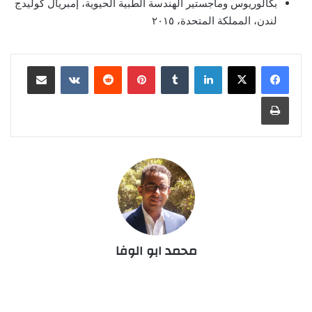
بكالوريوس وماجستير الهندسة الطبية الحيوية، إمبريال كوليدج
لندن، المملكة المتحدة، ٢٠١٥
لينكدإن
‏Tumblr
بينتيريست
‏Reddit
‏VKontakte
مشاركة عبر البريد
طباعة
محمد ابو الوفا