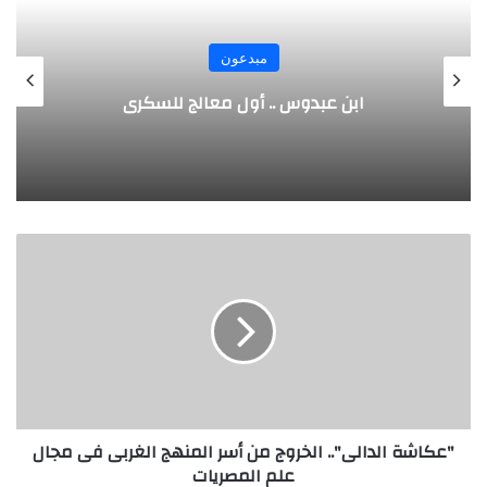
مبدعون
الألماني بنز مخترع السيارة الحديثة
"
ع
ك
ا
ش
ة
ا
ل
د
"عكاشة الدالى".. الخروج من أسر المنهج الغربى فى مجال
ا
علم المصريات
ل