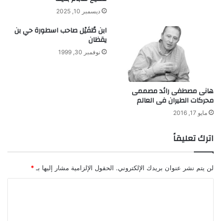
ت
ز
ديسمبر 10, 2025
ن
ابن طُفَيْل صاحب اسطورة حي بن
و
يقظان
ب
ن
نوفمبر 30, 1999
ا
ء
ا
هانى مصطفى رائد مصممى
ل
محركات الطيران فى العالم
ع
ض
مايو 17, 2016
ل
ا
اترك تعليقاً
ت
ا
ل
لن يتم نشر عنوان بريدك الإلكتروني.
الحقول الإلزامية مشار إليها بـ
*
خ
ا
ا
ل
ل
ي
ت
ة