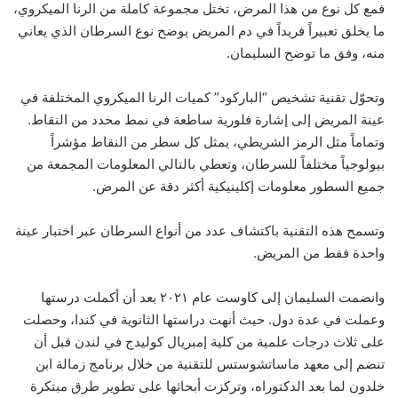
فمع كل نوع من هذا المرض، تختل مجموعة كاملة من الرنا الميكروي،
ما يخلق تعبيراً فريداً في دم المريض يوضح نوع السرطان الذي يعاني
منه، وفق ما توضح السليمان.
وتحوّل تقنية تشخيص “الباركود” كميات الرنا الميكروي المختلفة في
عينة المريض إلى إشارة فلورية ساطعة في نمط محدد من النقاط.
وتماماً مثل الرمز الشريطي، يمثل كل سطر من النقاط مؤشراً
بيولوجياً مختلفاً للسرطان، وتعطي بالتالي المعلومات المجمعة من
جميع السطور معلومات إكلينيكية أكثر دقة عن المرض.
وتسمح هذه التقنية باكتشاف عدد من أنواع السرطان عبر اختبار عينة
واحدة فقط من المريض.
وانضمت السليمان إلى كاوست عام ٢٠٢١ بعد أن أكملت درستها
وعملت في عدة دول. حيث أنهت دراستها الثانوية في كندا، وحصلت
على ثلاث درجات علمية من كلية إمبريال كوليدج في لندن قبل أن
تنضم إلى معهد ماساتشوستس للتقنية من خلال برنامج زمالة ابن
خلدون لما بعد الدكتوراه، وتركزت أبحاثها على تطوير طرق مبتكرة