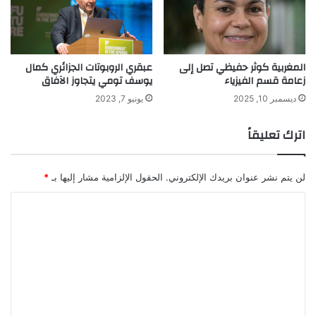
ع
ة
ا
ل
ط
المغربية كوثر حفيظي تصل إلى
عبقري الروبوتات الجزائري كمال
ب
زعامة قسم الفيزياء
يوسف تومي يتجاوز الآفاق
ي
ديسمبر 10, 2025
يونيو 7, 2023
ة
اترك تعليقاً
لن يتم نشر عنوان بريدك الإلكتروني.
الحقول الإلزامية مشار إليها بـ
*
ا
ل
ت
ع
ل
ي