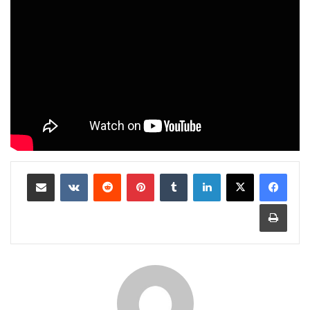
لينكدإن
‏Tumblr
بينتيريست
‏Reddit
‏VKontakte
مشاركة عبر البريد
طباعة