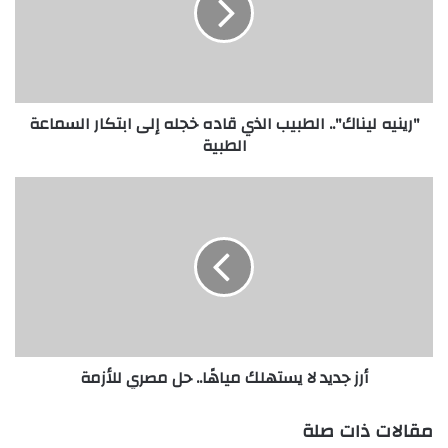
ي
ه
ل
ي
ن
"رينيه ليناك".. الطبيب الذي قاده خجله إلى ابتكار السماعة
ا
الطبية
ك
"
.
أ
.
ر
ا
ز
ل
ج
ط
د
ب
ي
ي
د
ب
ل
ا
ا
أرز جديد لا يستهلك مياهًا.. حل مصري للأزمة
ل
ي
ذ
س
ي
ت
مقالات ذات صلة
ق
ه