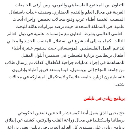
للتعاون بين المجتمع الفلسطيني والعربي، وبين أرقى الجامعات
الغربية في مجال العلم والتقدم الحضاري. ويضيف «بدأت باستغلال
المنصب لخدمة أطباء عرب وفتح مجالات تخصص وإجراء أبحاث
علمية في المملكة المتحدة، حيث ترصد ميزانيات هائلة للبحث
العلمي العالمي بشرط التعاون مع مؤسسات علمية في دول العالم
الثالث. كما ينبه إلى أنه شرع في استغلال المنصب الجديد والمجاني
لتدعيم العمل الفلسطيني المؤسساتي حيث سيقوم عشرة أطباء
أطفال بريطانيين بزيارة فلسطين في سبتمبر/ أيلول المقبل
للمساهمة في إجراء عمليات جراحية للأطفال. كذلك تم إرسال طلاب
من جامعة النجاح إلى بريستول، فيما يستعد فريق أطباء وإداريون
فلسطينيون لزيارة جامعة غلاسكو لاستكمال المشاركة في مجالات
شتى.
برنامج ريادي في نابلس
حج يحيى الذي يعمل أيضا كمستشار للجنتين تابعتين لحكومتي
بريطانيا واسكتلندا في مجال زراعة القلب والرئتين، كشف عن إطلاق
برنامج ريادي على مستوى كل العالم العربي في نابلس يعنى بزراعة