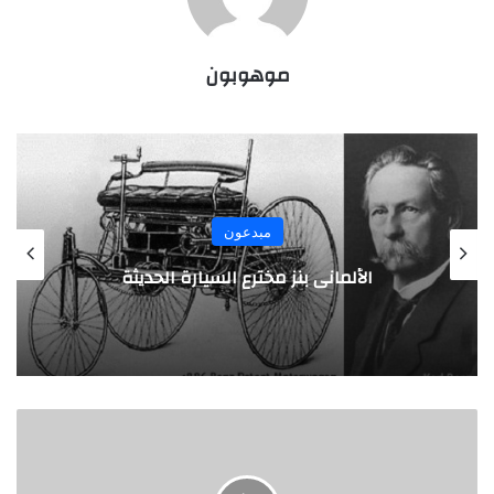
موهوبون
مبدعون
الألماني بنز مخترع السيارة الحديثة
"
ر
ي
ن