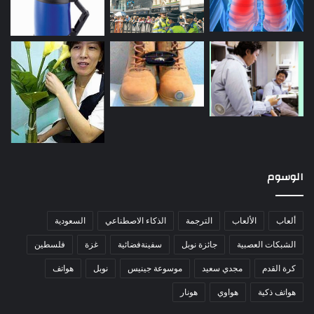
الوسوم
ألعاب
الألعاب
الترجمة
الذكاء الاصطناعي
السعودية
الشبكات العصبية
جائزة نوبل
سفينةفضائية
غزة
فلسطين
كرة القدم
مجدي سعيد
موسوعة جينيس
نوبل
هواتف
هواتف ذكية
هواوي
هونار