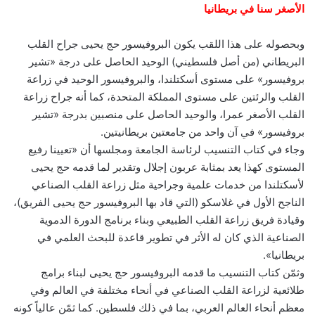
الأصغر سنا في بريطانيا
وبحصوله على هذا اللقب يكون البروفيسور حج يحيى جراح القلب
البريطاني (من أصل فلسطيني) الوحيد الحاصل على درجة «تشير
بروفيسور» على مستوى أسكتلندا، والبروفيسور الوحيد في زراعة
القلب والرئتين على مستوى المملكة المتحدة، كما أنه جراح زراعة
القلب الأصغر عمرا، والوحيد الحاصل على منصبين بدرجة «تشير
بروفيسور» في آن واحد من جامعتين بريطانيتين.
وجاء في كتاب التنسيب لرئاسة الجامعة ومجلسها أن «تعيينا رفيع
المستوى كهذا يعد بمثابة عربون إجلال وتقدير لما قدمه حج يحيى
لأسكتلندا من خدمات علمية وجراحية مثل زراعة القلب الصناعي
الناجح الأول في غلاسكو (التي قاد بها البروفيسور حج يحيى الفريق)،
وقيادة فريق زراعة القلب الطبيعي وبناء برنامج الدورة الدموية
الصناعية الذي كان له الأثر في تطوير قاعدة للبحث العلمي في
بريطانيا».
وثمّن كتاب التنسيب ما قدمه البروفيسور حج يحيى لبناء برامج
طلائعية لزراعة القلب الصناعي في أنحاء مختلفة في العالم وفي
معظم أنحاء العالم العربي، بما في ذلك فلسطين. كما ثمّن عالياً كونه