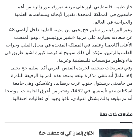
حاز طبيب فلسطيني بارز على مرتبة «بروفيسور زائر» من أهم
جامعتين في المملكة المتحدة، تقديرا لأبحاثه ومساهماته العلمية
والجراحية في العالم.
وعبر البروفيسور سليم حج يحيى من مدينة الطيبة داخل أراضي 48
عن سعادته بحيازته على مرتبة «تشير بروفيسور» ، وهو المنصب
الأعلى أكاديميا وعلميا في المملكة المتحدة في مجال القلب وجراحة
القلب والرئتين، مؤكدا أن ذلك سيتيح له فرصة كبيرة لشق طريق في
بناء وتطوير مؤسسات فلسطينية وعربية.
وفي تصريحات صحفية لجريدة القدس العربي أكد سليم حج يحيى
(50 عاما) أنه تلقى مذكرة تبلغه بمنحه هذه المرتبة الرفيعة النادرة
من جامعتي بريستول جنوب غرب بريطانيا، وغلاسكو، وهي جامعة
اسكتلندية تم تأسيسها في 1452، وتعتبر من أعرق الجامعات. موضحا
أنه تم تبليغه بذلك بشكل اعتيادي، نافيا وجود أي فعاليات احتفالية.
مقالات ذات صلة
اختراع إنسان آلي له عضلات حية