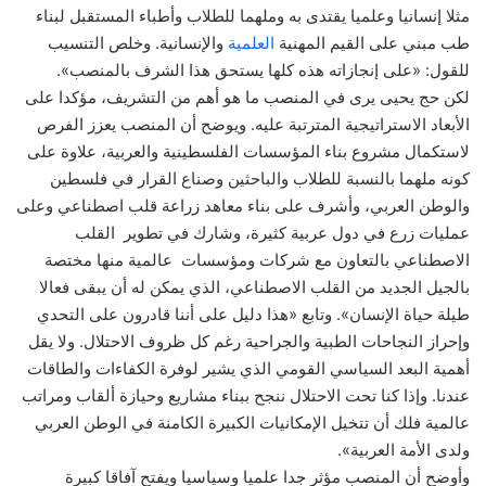
مثلا إنسانيا وعلميا يقتدى به وملهما للطلاب وأطباء المستقبل لبناء
طب مبني على القيم المهنية
العلمية
والإنسانية. وخلص التنسيب
للقول: «على إنجازاته هذه كلها يستحق هذا الشرف بالمنصب».
لكن حج يحيى يرى في المنصب ما هو أهم من التشريف، مؤكدا على
الأبعاد الاستراتيجية المترتبة عليه. ويوضح أن المنصب يعزز الفرص
لاستكمال مشروع بناء المؤسسات الفلسطينية والعربية، علاوة على
كونه ملهما بالنسبة للطلاب والباحثين وصناع القرار في فلسطين
والوطن العربي، وأشرف على بناء معاهد زراعة قلب اصطناعي وعلى
عمليات زرع في دول عربية كثيرة، وشارك في تطوير القلب
الاصطناعي بالتعاون مع شركات ومؤسسات عالمية منها مختصة
بالجيل الجديد من القلب الاصطناعي، الذي يمكن له أن يبقى فعالا
طيلة حياة الإنسان». وتابع «هذا دليل على أننا قادرون على التحدي
وإحراز النجاحات الطبية والجراحية رغم كل ظروف الاحتلال. ولا يقل
أهمية البعد السياسي القومي الذي يشير لوفرة الكفاءات والطاقات
عندنا. وإذا كنا تحت الاحتلال ننجح ببناء مشاريع وحيازة ألقاب ومراتب
عالمية فلك أن تتخيل الإمكانيات الكبيرة الكامنة في الوطن العربي
ولدى الأمة العربية».
وأوضح أن المنصب مؤثر جدا علميا وسياسيا ويفتح آفاقا كبيرة