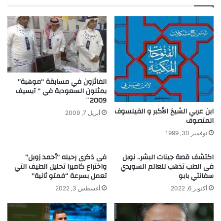
ا
ل
د
ك
ه
م
خ
ي
ج
ا
ل
هً
ه
ا
إ
.
الفائزون في مسابقة “موهبة”
ل
يمثلون السعودية في ” آيسيف
.
2009″
ى
ح
ا
ابن عربي الشيخ الأكبر و الفيلسوف
ل
أبريل 7, 2009
المتصوف
ب
م
ت
ص
نوفمبر 30, 1999
ك
ر
ا
ي
اكتشف قصة جينات البشر.. نوبل
فى ذكرى رحيله “أحمد زويل”
ر
ل
فى الطب تذهب للعالم السويدي
واختراع كاميرا تحليل الطيف التي
ا
ل
سفانتي بابو
تعمل بسرعة “فمتو ثانية”
ل
أ
أكتوبر 6, 2022
أغسطس 3, 2022
س
ز
م
م
ا
ة