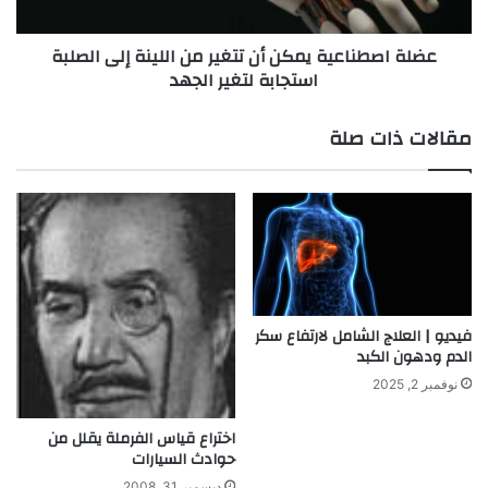
أ
ن
س
ا
عضلة اصطناعية يمكن أن تتغير من اللينة إلى الصلبة
ر
ع
استجابة لتغير الجهد
ع
ي
س
ة
ي
ي
مقالات ذات صلة
ا
م
ر
ك
ة
ن
ك
أ
ه
ن
ر
ت
ب
ت
ا
غ
ئ
ي
فيديو | العلاج الشامل لارتفاع سكر
ي
ر
الدم ودهون الكبد
ة
م
نوفمبر 2, 2025
ف
ن
ي
ا
اختراع قياس الفرملة يقلل من
ا
ل
حوادث السيارات
ل
ل
ع
ديسمبر 31, 2008