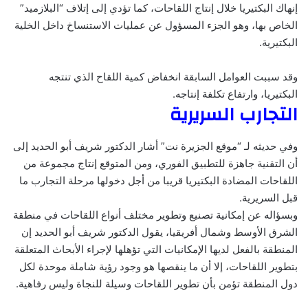
إنهاك البكتيريا خلال إنتاج اللقاحات، كما تؤدي إلى إتلاف “البلازميد”
الخاص بها، وهو الجزء المسؤول عن عمليات الاستنساخ داخل الخلية
البكتيرية.
وقد سببت العوامل السابقة انخفاض كمية اللقاح الذي تنتجه
البكتيريا، وارتفاع تكلفة إنتاجه.
التجارب السريرية
وفي حديثه لـ “موقع الجزيرة نت” أشار الدكتور شريف أبو الحديد إلى
أن التقنية جاهزة للتطبيق الفوري، ومن المتوقع إنتاج مجموعة من
اللقاحات المضادة البكتيريا قريبا من أجل دخولها مرحلة التجارب ما
قبل السريرية.
وبسؤاله عن إمكانية تصنيع وتطوير مختلف أنواع اللقاحات في منطقة
الشرق الأوسط وشمال أفريقيا، يقول الدكتور شريف أبو الحديد إن
المنطقة بالفعل لديها الإمكانيات التي تؤهلها لإجراء الأبحاث المتعلقة
بتطوير اللقاحات، إلا أن ما ينقصها هو وجود رؤية شاملة موحدة لكل
دول المنطقة تؤمن بأن تطوير اللقاحات وسيلة للنجاة وليس رفاهية.