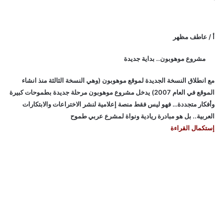
أ / عاطف مظهر
مشروع موهوبون.. بداية جديدة
مع انطلاق النسخة الجديدة لموقع موهوبون (وهي النسخة الثالثة منذ انشاء
الموقع في العام 2007) يدخل مشروع موهوبون مرحلة جديدة بطموحات كبيرة
وأفكار متجددة… فهو ليس فقط منصة إعلامية لنشر الاختراعات والابتكارات
العربية.. بل هو مبادرة ريادية ونواة لمشرع عربي طموح
إستكمال القراءة