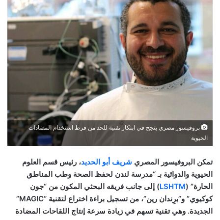
بروفيسور مصري ينجح في ابتكار تقنية للحد من فرط استخدام المضادات
الحيوية
تمكن البروفيسور المصري
شريف أبو الحديد
، رئيس قسم العلوم
الحيوية والدوائية بـ “مدرسة لندن لحفظ الصحة وطب المناطق
الحارة” (
LSHTM
) إلى جانب فريقه البحثي المكون من “جون
كوكيوي” و”برِندان رين”، من تسجيل براءة اختراع لتقنية “MAGIC”
الجديدة. وهي تقنية تسهم في زيادة سرعة إنتاج اللقاحات المضادة