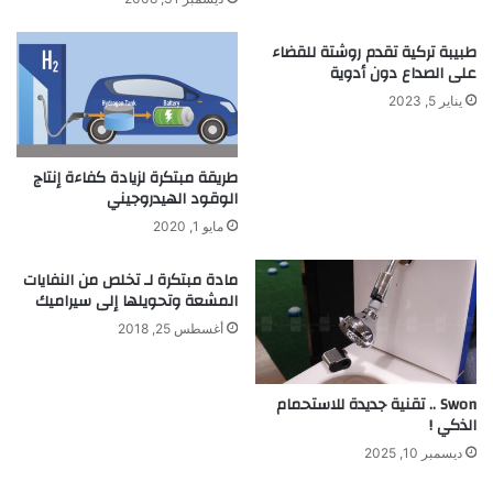
ي
ا
ن
ل
ة
طبيبة تركية تقدم روشتة للقضاء
م
على الصداع دون أدوية
إ
ل
يناير 5, 2023
ى
ا
ل
طريقة مبتكرة لزيادة كفاءة إنتاج
ص
الوقود الهيدروجيني
ل
مايو 1, 2020
ب
ة
مادة مبتكرة لـ تخلص من النفايات
ا
المشعة وتحويلها إلى سيراميك
س
ت
أغسطس 25, 2018
ج
ا
ب
Swon .. تقنية جديدة للاستحمام
ة
الذكي !
ل
ديسمبر 10, 2025
ت
غ