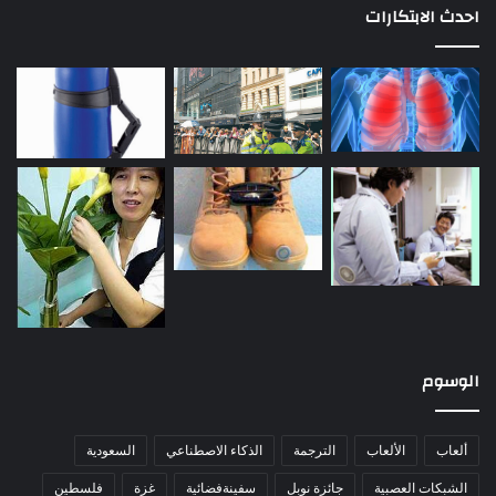
احدث الابتكارات
الوسوم
ألعاب
الألعاب
الترجمة
الذكاء الاصطناعي
السعودية
الشبكات العصبية
جائزة نوبل
سفينةفضائية
غزة
فلسطين