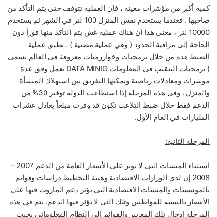
كمية أكبر من مؤشرات معينة ، فإن العملية تتوقف حتى يتم التأكد من
صاحبها . فعندما يستخدم نفس المنزل 100 لتر في الشهر ثم يستخدم
10000 لتر ، معنى هذا أن هناك عملية غش يتم التأكد منها فوراً دون
الحاجة إلى مراقبة الحدود ( وهي عملية مضنية ) . تطبق عملية
الضبط هذه من خلال برمجيات وخوارزميات معروفة في العالم تسمى
( برمجيات التنقيب في المعلومات DATA MINIG تعمل وفق عدة
مؤشرات ومعادلات رياضية ويمكنها التفريق بين استهلاك المنشأة
والمنزل . وفي هذه المرحلة إذا استطاعت الدولة توفير 30% من
الدعم فقط خلال ضبط التلاعب تكون قد وفرت مبلغاً يعادل عشرات
المليارات في العام الأول.
المرحلة الثانية:
استثناء المنشآت التي لا تؤثر على الأسعار العامة من الدعم 2007 –
2008 إن لدى الوزارات الاقتصادية وهيئة التخطيط دراسات وقوائم
بالمؤسسات والمنشآت الاقتصادية التي يؤثر دعم المازوت فيها على
الأسعار بالنسبة للمواطنين وتلك التي لا يؤثر فيها الدعم. يتم في هذه
المرحلة إدخال تلك المعايير والقوائم إلى النظام المعلوماتي بحيث