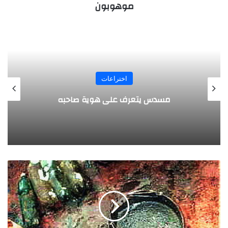
موهوبون
المجلة
طفل مصري يخرج قصاصات الورق من أنفه
وفمه
ت
ر
ش
ي
ح
م