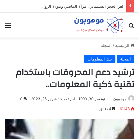
لغز الحجر السليماني: مرآة الماضي ونبوءة الزوال
بحث عن
الق
الرئيسية
/
المجلة
المجلة
بنك المعلومات
ترشيد دعم المحروقات باستخدام
تقنية ذكية المعلومات..
موهوبون
نوفمبر 30, 1999
آخر تحديث: فبراير 26, 2023
0
6٬148
4 دقائق