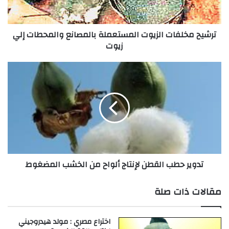
خ
ل
ف
ترشيح مخلفات الزيوت المستعملة بالمصانع والمحطات إلي
ا
زيوت
ت
ا
ل
ت
ز
د
ي
و
و
ي
ت
ر
ا
ح
ل
ط
م
ب
س
ا
تدوير حطب القطن لإنتاج ألواح من الخشب المضغوط
ت
ل
ع
ق
م
ط
مقالات ذات صلة
ل
ن
ة
ل
ب
إ
اختراع مصري : مولد هيدروجيني
ا
ن