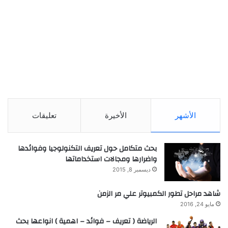
الأشهر
الأخيرة
تعليقات
بحث متكامل حول تعريف التكنولوجيا وفوائدها
واضرارها ومجالات استخداماتها
ديسمبر 8, 2015
شاهد مراحل تطور الكمبيوتر علي مر الزمن
مايو 24, 2016
الرياضة ( تعريف – فوائد – اهمية ) انواعها بحث