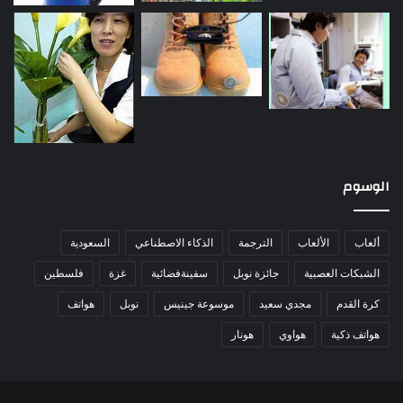
الوسوم
ألعاب
الألعاب
الترجمة
الذكاء الاصطناعي
السعودية
الشبكات العصبية
جائزة نوبل
سفينةفضائية
غزة
فلسطين
كرة القدم
مجدي سعيد
موسوعة جينيس
نوبل
هواتف
هواتف ذكية
هواوي
هونار