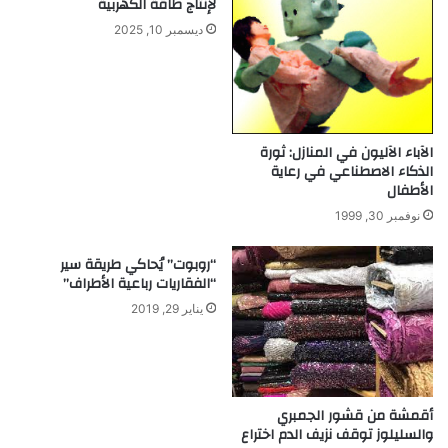
لإنتاج طاقة الكهربية
ل
ت
ديسمبر 10, 2025
م
ا
ص
ج
ا
أ
ن
ل
ع
و
و
ا
الآباء الآليون في المنازل: ثورة
ا
ح
الذكاء الاصطناعي في رعاية
ل
الأطفال
م
م
ن
نوفمبر 30, 1999
ح
ا
ط
ل
“روبوت” يُحاكي طريقة سير
ا
خ
“الفقاريات رباعية الأطراف”
ت
ش
يناير 29, 2019
إ
ب
ل
ا
ي
ل
ز
م
ي
ض
أقمشة من قشور الجمبري
و
غ
والسليلوز توقف نزيف الدم اختراع
ت
و