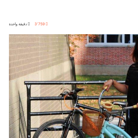
3٬759
دقيقة واحدة