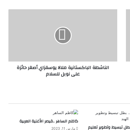
ا
ل
ن
ا
ش
ط
ة
ا
ل
الناشطة الباكستانية ملالا يوسفزاي أصغر حائزة
ب
على نوبل للسلام
ا
ك
س
ت
ا
ن
ي
ة
كاظم الساهر ..قيصر الأغنية العربية
م
بطل تبسيط وتطوير تعليم
ل
مارس 11, 2023