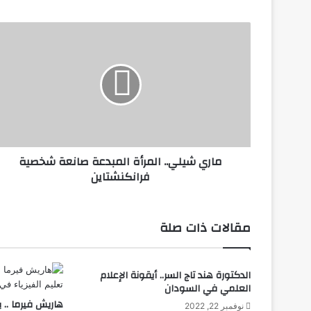
م
ا
ر
ي
ش
ي
ل
ي
.
ماري شيلي.. المرأة المبدعة صانعة شخصية
.
فرانكنشتاين
ا
ل
م
ر
مقالات ذات صلة
أ
ة
ا
الدكتورة هند تاج السر.. أيقونة الإعلام
ل
العلمي في السودان
م
هاريش فيرما .. 
ب
نوفمبر 22, 2022