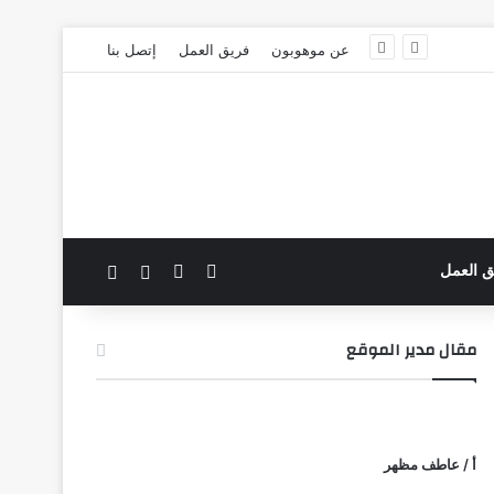
عن موهوبون
فريق العمل
إتصل بنا
‫X
فيسبوك
بحث عن
الوضع المظلم
ق العمل
مقال مدير الموقع
أ / عاطف مظهر