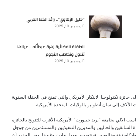
“خليل الزهاوي”.. رائد الخط العربي
ديسمبر 10, 2025
الطفلة الفضائية زهرة عبدالله .. عيناها
تتلون وتخاطب النجوم
ديسمبر 10, 2025
جائزة تكنولوجيا الابتكار الأمريكي والتي تمنح في الحفلة السنوية
ت الآلاف إلى سان أنطونيو بالولايات المتحدة الأمريكية.
 الآلي بجامعة “بريد جيبورت” الأمريكية الأقرب للتتويج بالجائزة
ضاة السابقين والحاليين والمديرين التنفيذيين والمستثمرين من جوجل
روادكاستينغ وهالوجين فينتوريس ووول مارت وغيرها. ومن المقرر أن