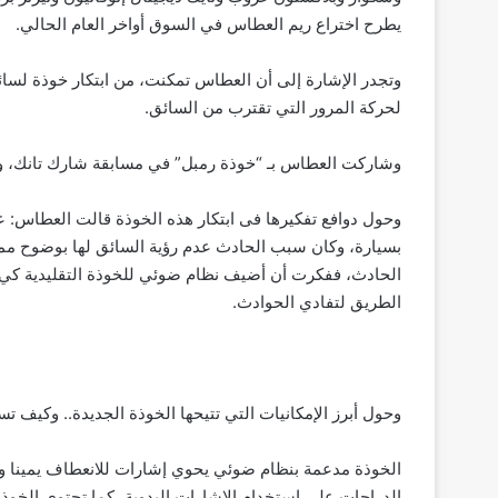
يطرح اختراع ريم العطاس في السوق أواخر العام الحالي.
وتجدر الإشارة إلى أن العطاس تمكنت، من ابتكار خوذة لسائق
لحركة المرور التي تقترب من السائق.
وشاركت العطاس بـ “خوذة رمبل” في مسابقة شارك تانك، وا
وحول دوافع تفكيرها فى ابتكار هذه الخوذة قالت العطاس: ع
بسيارة، وكان سبب الحادث عدم رؤية السائق لها بوضوح مما
الحادث، ففكرت أن أضيف نظام ضوئي للخوذة التقليدية كي
الطريق لتفادي الحوادث.
وحول أبرز الإمكانيات التي تتيحها الخوذة الجديدة.. وكيف ت
الخوذة مدعمة بنظام ضوئي يحوي إشارات للانعطاف يمينا ويسا
الدراجات على استخدام الإشارات اليدوية، كما تحتوي الخوذة