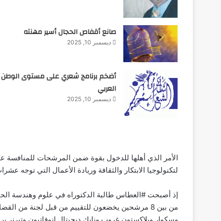
صانع أقفاص الحجال أسير مهنته
ديسمبر 10, 2025
أضخم برنامج شعري على مستوى الوطن
العربي
ديسمبر 10, 2025
الأمر الذي أهلها للدخول بقوة ضمن المرشحات للمنافسة على 
لتكنولوجيا الابتكار والثقافة وريادة الأعمال التي توجه عشرا
إذ أصبحت #العطاس طالبة الدكتوراه في علوم وهندسة الحاسب
من بين 8 مرشحين يخضعون للتقييم من قبل لجنة من الق
وسكوار وبلاكستون غروب ونايك ديجيتال إنوفاتيون وتيرنر ب