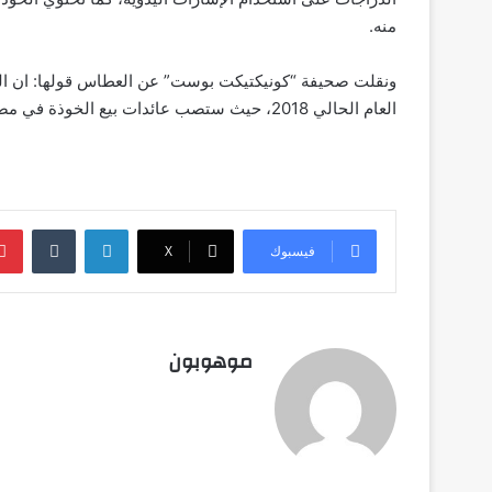
منه.
ونقلت صحيفة “كونيكتيكت بوست” عن العطاس قولها: ان ال
العام الحالي 2018، حيث ستصب عائدات بيع الخوذة في مصلحة تمويل إنسان آلي تقوم “العطاس” بتصنيعه.
لينكدإن
‏Tumblr
فيسبوك
‫X
موهوبون