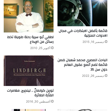
ل
ص
ح
ا
ر
ي
قائمة بأفضل الابتكارات في مجال
الادوات المنزلية
م
لطفي أبو سرية رحلة طويلة تخط
ز
رسائل من الإبداع
ديسمبر 16, 2015
ا
أكتوبر 25, 2010
ر
ع
الباحث المصري محمد شعبان ضمن
ل
قائمة تضم ألمع عقول العالم
ل
دون سن 35
و
ديسمبر 26, 2022
ق
و
د
توربِن كولمانّ .. ليندبِرج. مغامرات
الفأرة الطائرة
أغسطس 30, 2016