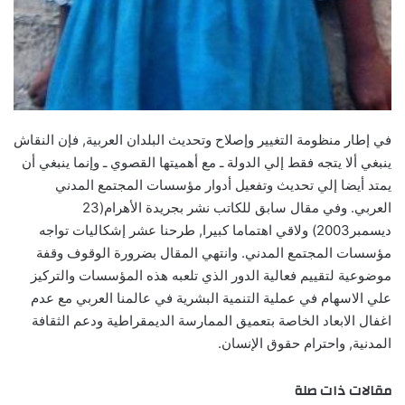
في إطار منظومة التغيير وإصلاح وتحديث البلدان العربية‏,‏ فإن النقاش
ينبغي ألا يتجه فقط إلي الدولة ـ مع أهميتها القصوي ـ وإنما ينبغي أن
يمتد أيضا إلي تحديث وتفعيل أدوار مؤسسات المجتمع المدني
ديسمبر‏2003)‏ ولاقي اهتماما كبيرا‏,‏ طرحنا عشر إشكاليات تواجه
مؤسسات المجتمع المدني‏.‏ وانتهي المقال بضرورة الوقوف وقفة
موضوعية لتقييم فعالية الدور الذي تلعبه هذه المؤسسات والتركيز
علي الاسهام في عملية التنمية البشرية في عالمنا العربي مع عدم
اغفال الابعاد الخاصة بتعميق الممارسة الديمقراطية ودعم الثقافة
المدنية‏,‏ واحترام حقوق الإنسان‏.‏
مقالات ذات صلة