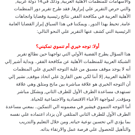
والاسهامات للمنظمات الأهلية العربية‏,‏ وذلك في‏14‏ دولة عربية‏,‏
والتي حرص التقرير علي إبرازها‏,‏ فقد طرح تقرير دور المنظمات
الأهلية العربية في مكافحة الفقر‏,‏ نتائج رئيسية وقضايا واتجاهات
عامة‏,‏ تحيط بهذا الدور‏..‏ ويمكننا في هذا السياق إبراز القضايا العامة
الرئيسية التي كشف عنها التقرير علي النحو التالي‏:‏
أولا‏:‏ توجه خيري أم تنموي تمكيني؟
هذا السؤال يطرح القضية الأولي التي تواجهنا حين نطالع تقرير
الشبكة العربية للمنظمات الأهلية عن مكافحة الفقر‏..‏ وبداية أشير إلي
أنه لا يوجد موقف مسبق من غلبة التوجه الخيري علي المنظمات
الأهلية العربية‏,‏ إلا أننا لكي نعين القارئ علي اتخاذ موقف‏,‏ نشير إلي
أن التوجه الخيري هو علاقة مباشرة بين مانح ومتلق وهي علاقة
تستهدف مساعدة الطرف الأول للطرف الثاني‏,‏ وبشكل مباشر
ومؤقت‏,‏ لمواجهة الأعباء الاقتصادية والاجتماعية للحياة‏.‏
أما التوجه التنموي فيشير في مضمونه الي التمكين‏..‏ بمعني مساعدة
الطرف الأول للطرف الثاني المتلقي لأن يزداد اعتماده علي نفسه
بما يؤدي الي تحسين نوعية حياته‏,‏ ومن خلال التعليم والتدريب
والتأهيل للحصول علي فرصة عمل والارتقاء بذاته‏.‏