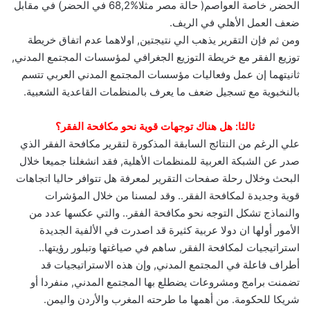
الحضر‏,‏ خاصة العواصم‏(‏ حالة مصر مثلا‏68,2%‏ في الحضر‏)‏ في مقابل
ضعف العمل الأهلي في الريف‏.‏
ومن ثم فإن التقرير يذهب الي نتيجتين‏,‏ اولاهما عدم اتفاق خريطة
توزيع الفقر مع خريطة التوزيع الجغرافي لمؤسسات المجتمع المدني‏,‏
ثانيتهما إن عمل وفعاليات مؤسسات المجتمع المدني العربي تتسم
بالنخبوية مع تسجيل ضعف ما يعرف بالمنظمات القاعدية الشعبية‏.‏
ثالثا‏:‏ هل هناك توجهات قوية نحو مكافحة الفقر؟
علي الرغم من النتائج السابقة المذكورة لتقرير مكافحة الفقر الذي
صدر عن الشبكة العربية للمنظمات الأهلية‏,‏ فقد انشغلنا جميعا خلال
البحث وخلال رحلة صفحات التقرير لمعرفة هل تتوافر حاليا اتجاهات
قوية وجديدة لمكافحة الفقر‏..‏ وقد لمسنا من خلال المؤشرات
والنماذج تشكل التوجه نحو مكافحة الفقر‏..‏ والتي عكسها عدد من
الأمور أولها ان دولا عربية كثيرة قد اصدرت في الألفية الجديدة
استراتيجيات لمكافحة الفقر‏,‏ ساهم في صياغتها وتبلور رؤيتها‏..‏
أطراف فاعلة في المجتمع المدني‏,‏ وإن هذه الاستراتيجيات قد
تضمنت برامج ومشروعات يضطلع بها المجتمع المدني‏,‏ منفردا أو
شريكا للحكومة‏.‏ من أهمها ما طرحته المغرب والأردن واليمن‏.‏