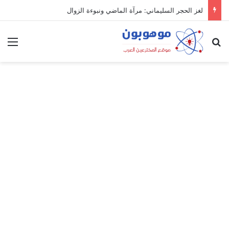
لغز الحجر السليماني: مرآة الماضي ونبوءة الزوال
بحث عن
الق