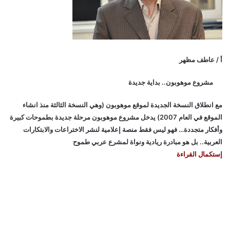
أ / عاطف مظهر
مشروع موهوبون.. بداية جديدة
مع انطلاق النسخة الجديدة لموقع موهوبون (وهي النسخة الثالثة منذ انشاء
الموقع في العام 2007) يدخل مشروع موهوبون مرحلة جديدة بطموحات كبيرة
وأفكار متجددة… فهو ليس فقط منصة إعلامية لنشر الاختراعات والابتكارات
العربية.. بل هو مبادرة ريادية ونواة لمشرع عربي طموح
إستكمال القراءة