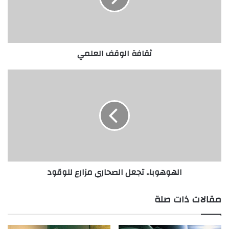
ا
ل
و
ق
ثقافة الوقف العلمي
ف
ا
ل
ا
ع
ل
ل
ه
م
و
ي
ه
و
ب
ا
.
الهوهوبا.. تجعل الصحاري مزارع للوقود
.
ت
ج
مقالات ذات صلة
ع
ل
ا