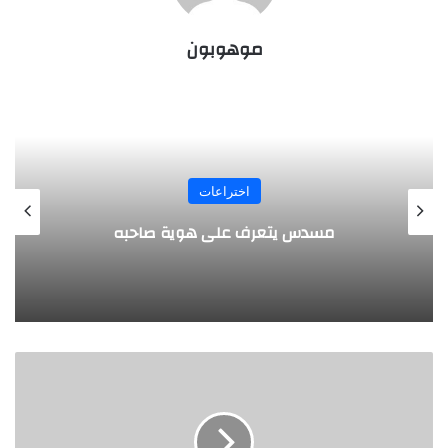
موهوبون
المجلة
طفل مصري يخرج قصاصات الورق من أنفه
وفمه
ث
ق
ا
ف
ة