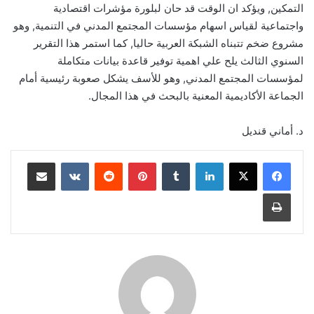
التمكين‏,‏ ويؤكد ان الوقت قد حان لبلورة مؤشرات اقتصادية
واجتماعية لقياس اسهام مؤسسات المجتمع المدني في التنمية‏,‏ وهو
مشروع ضخم تتبناه الشبكة العربية حاليا‏,‏ كما استمر هذا التقرير
السنوي الثالث يلح علي اهمية توفير قاعدة بيانات متكاملة
لمؤسسات المجتمع المدني‏,‏ وهو للأسف يشكل صعوبة رئيسية أمام
الجماعة الأكاديمية المعنية بالبحث في هذا المجال‏.‏
د‏.‏ أماني قنديل
لينكدإن
‏Tumblr
بينتيريست
‏Reddit
‏VKontakte
مشاركة عبر البريد
طباعة