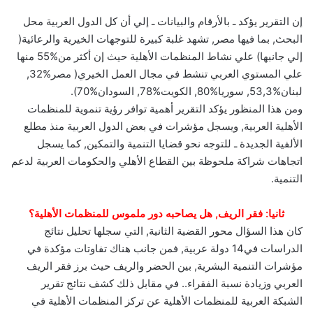
إن التقرير يؤكد ـ بالأرقام والبيانات ـ إلي أن كل الدول العربية محل
البحث‏,‏ بما فيها مصر‏,‏ تشهد غلبة كبيرة للتوجهات الخيرية والرعائية‏(‏
إلي جانبها‏)‏ علي نشاط المنظمات الأهلية حيث إن أكثر من‏55%‏ منها
علي المستوي العربي تنشط في مجال العمل الخيري‏(‏ مصر‏32%,‏
لبنان‏53,3%,‏ سوريا‏80%,‏ الكويت‏78%,‏ السودان‏70%).‏
ومن هذا المنظور يؤكد التقرير أهمية توافر رؤية تنموية للمنظمات
الأهلية العربية‏,‏ ويسجل مؤشرات في بعض الدول العربية منذ مطلع
الألفية الجديدة ـ للتوجه نحو قضايا التنمية والتمكين‏,‏ كما يسجل
اتجاهات شراكة ملحوظة بين القطاع الأهلي والحكومات العربية لدعم
التنمية‏.‏
ثانيا‏:‏ فقر الريف‏,‏ هل يصاحبه دور ملموس للمنظمات الأهلية؟
كان هذا السؤال محور القضية الثانية‏,‏ التي سجلها تحليل نتائج
الدراسات في‏14‏ دولة عربية‏,‏ فمن جانب هناك تفاوتات مؤكدة في
مؤشرات التنمية البشرية‏,‏ بين الحضر والريف حيث برز فقر الريف
العربي وزيادة نسبة الفقراء‏..‏ في مقابل ذلك كشف نتائج تقرير
الشبكة العربية للمنظمات الأهلية عن تركز المنظمات الأهلية في