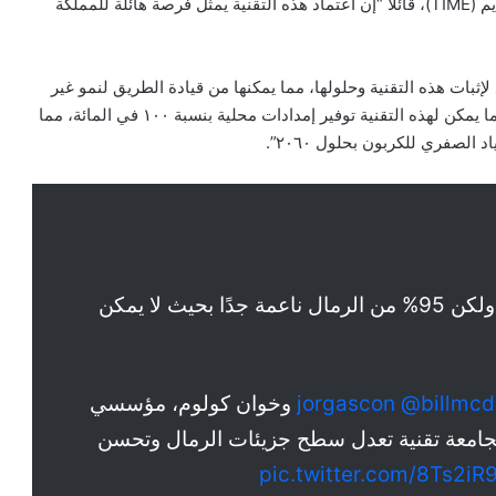
قائد ابتكاري في قيادة العمل المناخي للأعمال في مجلة التايم (TIME)، قائلًا “إن اعتماد هذه التقنية يمثل فرصة هائلة للمملكة
إثبات هذه التقنية وحلولها، مما يمكنها من قيادة الطريق لنمو غير
مسبوق في صناعة البناء والتشييد في المملكة والمنطقة. كما يمكن لهذه التقنية توفير إمدادات محلية بنسبة ١٠٠ في المائة، مما
صفري للكربون بحلول ٢٠٦٠”.
يعد إنتاج الخرسانة مهمًا في عملية البناء، ولكن 95% من الرمال ناعمة جدًا بحيث لا يمكن
@billmc
وخوان كولوم، مؤسسي
تي نشأت من الجامعة تقنية تعدل سطح جزيئات الرمال وتحسن
pic.twitter.com/8Ts2i