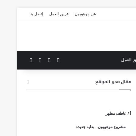
عن موهوبون
فريق العمل
إتصل بنا
‫X
فيسبوك
بحث عن
الوضع المظلم
ق العمل
مقال مدير الموقع
أ / عاطف مظهر
مشروع موهوبون.. بداية جديدة