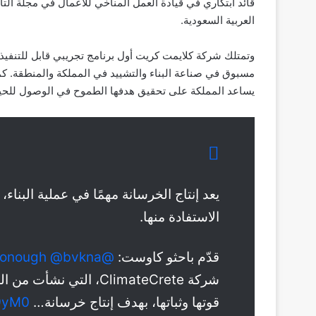
العربية السعودية.
وتمتلك شركة كلايمت كريت أول برنامج تجريبي قابل للتنفيذ ل
يساعد المملكة على تحقيق هدفها الطموح في الوصول للحياد ال
الاستفادة منها.
قدّم باحثو كاوست:
@jorgascon
@bvkna
donough
شركة ClimateCrete، ال
قوتها وثباتها، بهدف إنتاج خرسانة…
R9yM0