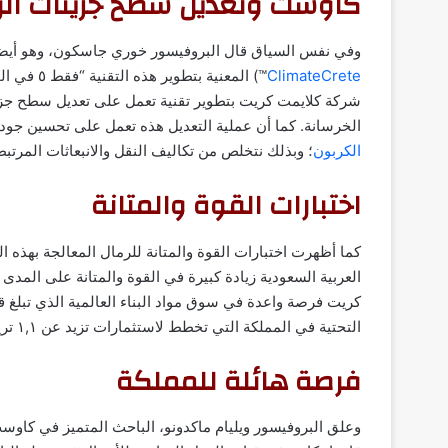
كاوست وتعديل سطح جزيئات الر
وفي نفس السياق قال البروفيسور خوري جاسكون، وهو أيضا
ClimateCrete
™) المعني
شركة كلايمت كريت بتطوير تقنية تعمل على تعديل سطح جزيئا
الخرسانة. كما أن عملية التعديل هذه تعمل على تحسين جودة
الكربون
؛ وبذلك نتخلص من تكاليف النقل والانبعاثات المرتبطة
اختبارات القوة والمتانة
كما أظهرت اختبارات القوة والمتانة للرمال المعالجة بهذه ا
العربية السعودية زيادة كبيرة في القوة والمتانة على المدى
التحتية في المملكة التي تخطط لاستثمارات تزيد عن ١,١ تريليون دولار.
فرصة هائلة للمملكة