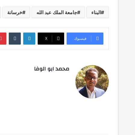
البناء
جامعة الملك عبد الله
خرسانة
لينكدإن
‏Tumblr
فيسبوك
‫X
محمد ابو الوفا
أق