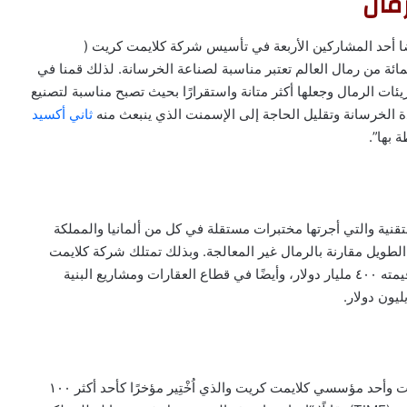
مال
 أحد المشاركين الأربعة في تأسيس شركة كلايمت كريت (
ة بتطوير هذه التقنية “فقط ٥ في المائة من رمال العالم تعتبر مناسبة لصناعة الخرسانة. لذلك قمنا في
ت الرمال وجعلها أكثر متانة واستقرارًا بحيث تصبح مناسبة لتصنيع
 الخرسانة وتقليل الحاجة إلى الإسمنت الذي ينبعث منه
ثاني أكسيد
 بها”.
لتقنية والتي أجرتها مختبرات مستقلة في كل من ألمانيا والمملكة
 الطويل مقارنة بالرمال غير المعالجة. وبذلك تمتلك شركة كلايمت
كريت فرصة واعدة في سوق مواد البناء العالمية الذي تبلغ قيمته ٤٠٠ مليار دولار، وأيضًا في قطاع العقارات ومشاريع البنية
وعلق البروفيسور ويليام ماكدونو، الباحث المتميز في كاوست وأحد مؤسسي كلايمت كريت والذي اُخْتِير مؤخرًا كأحد أكثر ١٠٠