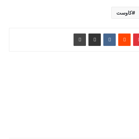
كاوست
بينتيريست
‏Reddit
‏VKontakte
مشاركة عبر البريد
طباعة
رأ التالي