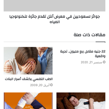
ل
س
ل
ع
ق
و
جوائز لسعوديين في معرض أنتل تقدم جائزة لتكنولوجيا
و
د
المياه
ى
ي
و
ي
ا
ن
مقالات ذات صلة
ل
ف
ق
ي
و
م
22 جنيه مقابل ربع مليون.. تجربة
ا
ع
واقعية
ن
ر
ي
ض
سبتمبر 21, 2020
ن
أ
و
ن
ت
ت
الطب النفسي يكشف أسرار البنات
ف
ل
أبريل 20, 2009
س
ت
ر
ق
ا
د
ل
م
ظ
ج