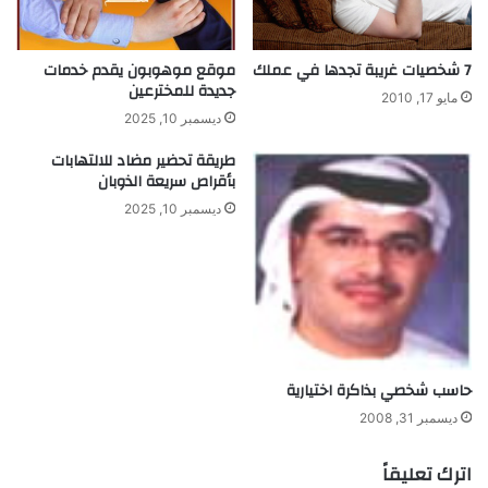
و
ا
ا
ئ
ه
ز
7 شخصيات غريبة تجدها في عملك
موقع موهوبون يقدم خدمات
ر
جديدة للمخترعين
ة
مايو 17, 2010
ا
ل
ديسمبر 10, 2025
ل
ت
ك
طريقة تحضير مضاد للالتهابات
ك
بأقراص سريعة الذوبان
و
ن
ن
و
ديسمبر 10, 2025
ي
ل
ة
و
ج
ي
ا
ا
ل
م
حاسب شخصي بذاكرة اختيارية
ي
ديسمبر 31, 2008
ا
ه
اترك تعليقاً