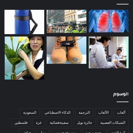
الوسوم
ألعاب
الألعاب
الترجمة
الذكاء الاصطناعي
السعودية
الشبكات العصبية
جائزة نوبل
سفينةفضائية
غزة
فلسطين
كرة القدم
مجدي سعيد
موسوعة جينيس
نوبل
هواتف