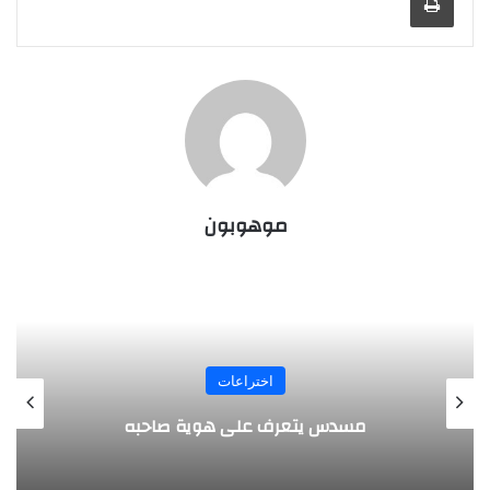
موهوبون
المجلة
طفل مصري يخرج قصاصات الورق من أنفه
وفمه