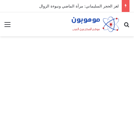
لغز الحجر السليماني: مرآة الماضي ونبوءة الزوال
بحث عن
الق