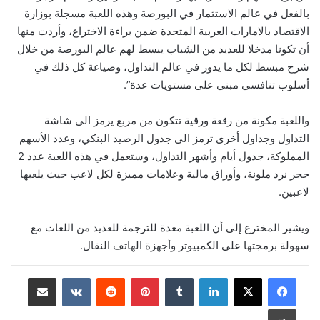
بالفعل في عالم الاستثمار في البورصة وهذه اللعبة مسجلة بوزارة
الاقتصاد بالامارات العربية المتحدة ضمن براءة الاختراع، وأردت منها
أن تكونا مدخلا للعديد من الشباب يبسط لهم عالم البورصة من خلال
شرح مبسط لكل ما يدور في عالم التداول، وصياغة كل ذلك في
أسلوب تنافسي مبني على مستويات عدة”.
واللعبة مكونة من رقعة ورقية تتكون من مربع يرمز الى شاشة
التداول وجداول أخرى ترمز الى جدول الرصيد البنكي، وعدد الأسهم
المملوكة، جدول أيام وأشهر التداول، وستعمل في هذه اللعبة عدد 2
حجر نرد ملونة، وأوراق مالية وعلامات مميزة لكل لاعب حيث يلعبها
لاعبين.
ويشير المخترع إلى أن اللعبة معدة للترجمة للعديد من اللغات مع
سهولة برمجتها على الكمبيوتر وأجهزة الهاتف النقال.
لينكدإن
‏Tumblr
بينتيريست
‏Reddit
‏VKontakte
مشاركة عبر البريد
طباعة