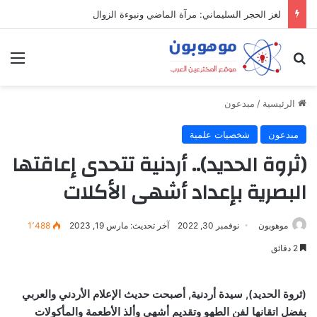
لغز الحجر السليماني: مرآة الماضي ونبوءة الزوال
بحث عن
الق
الرئيسية
/
مبدعون
مبدعون
شخصيات علمية
(ثروة الحديد).. أردنية تتحدى إعاقتها
البصرية بإعداد أشهى الأكلات
موهوبون
نوفمبر 30, 2022
آخر تحديث: مارس 19, 2023
1٬488
2 دقائق
(ثروة الحديد), سيدة أردنية, أصبحت حديث الإعلام الأردني والعربي
بفضل اتقانها لفن الطهو وتقديم أشهى وألذ الأطعمة والمأكولات