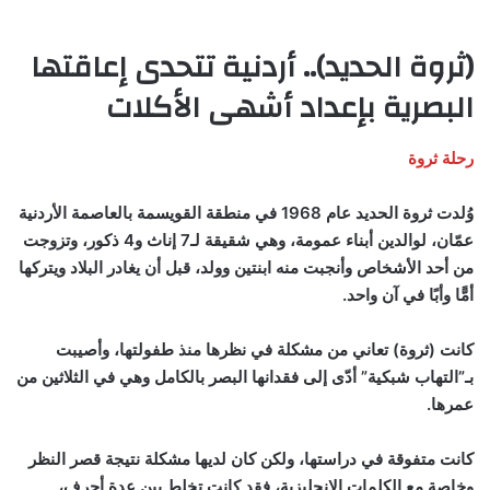
(ثروة الحديد).. أردنية تتحدى إعاقتها
البصرية بإعداد أشهى الأكلات
رحلة ثروة
وُلدت ثروة الحديد عام 1968 في منطقة القويسمة بالعاصمة الأردنية
عمّان، لوالدين أبناء عمومة، وهي شقيقة لـ7 إناث و4 ذكور، وتزوجت
من أحد الأشخاص وأنجبت منه ابنتين وولد، قبل أن يغادر البلاد ويتركها
أمًّا وأبًا في آن واحد.
كانت (ثروة) تعاني من مشكلة في نظرها منذ طفولتها، وأصيبت
بـ”التهاب شبكية” أدّى إلى فقدانها البصر بالكامل وهي في الثلاثين من
عمرها.
كانت متفوقة في دراستها، ولكن كان لديها مشكلة نتيجة قصر النظر
وخاصة مع الكلمات الإنجليزية، فقد كانت تخلط بين عدة أحرف،