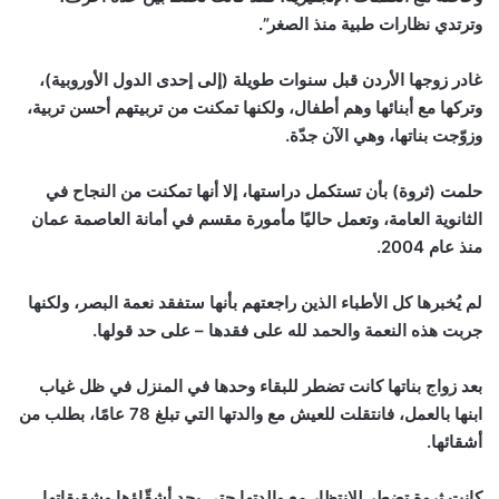
وترتدي نظارات طبية منذ الصغر”.
غادر زوجها الأردن قبل سنوات طويلة (إلى إحدى الدول الأوروبية)،
وتركها مع أبنائها وهم أطفال، ولكنها تمكنت من تربيتهم أحسن تربية،
وزوّجت بناتها، وهي الآن جدّة.
حلمت (ثروة) بأن تستكمل دراستها، إلا أنها تمكنت من النجاح في
الثانوية العامة، وتعمل حاليًا مأمورة مقسم في أمانة العاصمة عمان
منذ عام 2004.
لم يُخبرها كل الأطباء الذين راجعتهم بأنها ستفقد نعمة البصر، ولكنها
جربت هذه النعمة والحمد لله على فقدها – على حد قولها.
بعد زواج بناتها كانت تضطر للبقاء وحدها في المنزل في ظل غياب
ابنها بالعمل، فانتقلت للعيش مع والدتها التي تبلغ 78 عامًا، بطلب من
أشقائها.
كانت ثروة تضطر للانتظار مع والدتها حتى يجد أشقّاؤها وشقيقاتها