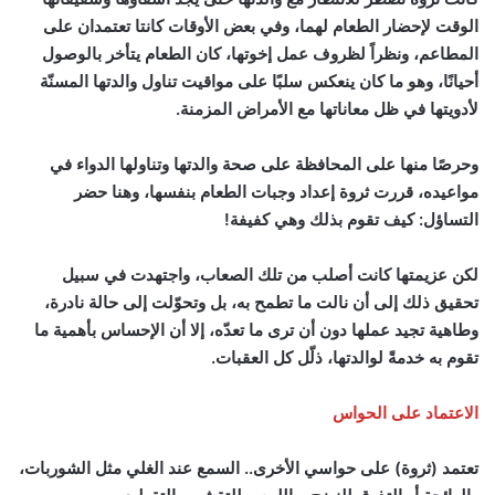
الوقت لإحضار الطعام لهما، وفي بعض الأوقات كانتا تعتمدان على
المطاعم، ونظراً لظروف عمل إخوتها، كان الطعام يتأخر بالوصول
أحيانًا، وهو ما كان ينعكس سلبًا على مواقيت تناول والدتها المسنّة
لأدويتها في ظل معاناتها مع الأمراض المزمنة.
وحرصًا منها على المحافظة على صحة والدتها وتناولها الدواء في
مواعيده، قررت ثروة إعداد وجبات الطعام بنفسها، وهنا حضر
التساؤل: كيف تقوم بذلك وهي كفيفة!
لكن عزيمتها كانت أصلب من تلك الصعاب، واجتهدت في سبيل
تحقيق ذلك إلى أن نالت ما تطمح به، بل وتحوّلت إلى حالة نادرة،
وطاهية تجيد عملها دون أن ترى ما تعدّه، إلا أن الإحساس بأهمية ما
تقوم به خدمةً لوالدتها، ذلّل كل العقبات.
الاعتماد على الحواس
تعتمد (ثروة) على حواسي الأخرى.. السمع عند الغلي مثل الشوربات،