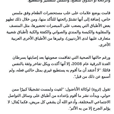
والرائحة أو التذوق للنضج، واللمس للتقشير والتقطيع.
قامت بوضع علامات على علب مستحضرات الطعام وفق ملمس
خاص، إضافة إلى أنها تشتمّ رائحتها للتأكد منها، ومن خلال ذلك تطهو
بعض الأطباق التي يصعب على المبصرات تحضيرها، مثل المنسف
والمقلوبة والكبسة والمندي والصواني والكفتة والكبة (أطباق شعبية
متعارف عليها لدى الأردنيين)، وغيرها من الأطباق الأخرى العربية
الأخرى.
ورغم حالتها الصحية التي تفاقمت صعوبتها بعد إصابتها بسرطان
الغدة الدرقية عام 2008، إلا أنها أكدت وبكل تفاخر وثقة بالنفس
قائلةً: “لا أعتقد أن ما أقوم به يستطيع غيري بمثل حالتي فعله، ولم
أسمع عن ذلك من قبل”.
تقول (ثروة) لوكالة الأناضول: “لقيت ولمست تشجيعًا كبيرًا ممن
حولي، وبدأت نشر ما أقوم بإعداده من أطباق على وسائل التواصل
الاجتماعي المختلفة، وأدعو الله أن يشفي كل مريض، فكما يُقال: لا
يؤلم الجرح إلا من به الألم”.