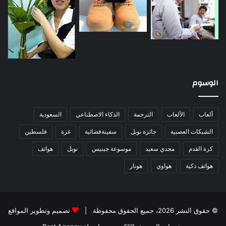
الوسوم
ألعاب
الألعاب
الترجمة
الذكاء الاصطناعي
السعودية
الشبكات العصبية
جائزة نوبل
سفينةفضائية
غزة
فلسطين
كرة القدم
مجدي سعيد
موسوعة جينيس
نوبل
هواتف
هواتف ذكية
هواوي
هونار
© حقوق النشر 2026، جميع الحقوق محفوظة |
تصميم وتطوير المواقع