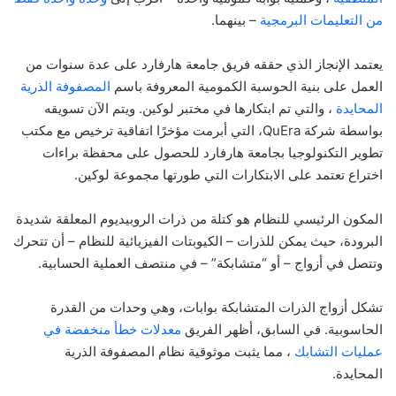
من التعليمات البرمجية
– بينهما.
يعتمد الإنجاز الذي حققه فريق جامعة هارفارد على عدة سنوات من
العمل على بنية الحوسبة الكمومية المعروفة باسم
المصفوفة الذرية
المحايدة
، والتي تم ابتكارها في مختبر لوكين. ويتم الآن تسويقه
بواسطة شركة QuEra، التي أبرمت مؤخرًا اتفاقية ترخيص مع مكتب
تطوير التكنولوجيا بجامعة هارفارد للحصول على محفظة براءات
اختراع تعتمد على الابتكارات التي طورتها مجموعة لوكين.
المكون الرئيسي للنظام هو كتلة من ذرات الروبيديوم المعلقة شديدة
البرودة، حيث يمكن للذرات – الكيوبتات الفيزيائية للنظام – أن تتحرك
وتتصل في أزواج – أو “متشابكة” – في منتصف العملية الحسابية.
تشكل أزواج الذرات المتشابكة بوابات، وهي وحدات من القدرة
الحاسوبية. في السابق، أظهر الفريق
معدلات خطأ منخفضة في
عمليات التشابك
، مما يثبت موثوقية نظام المصفوفة الذرية
المحايدة.