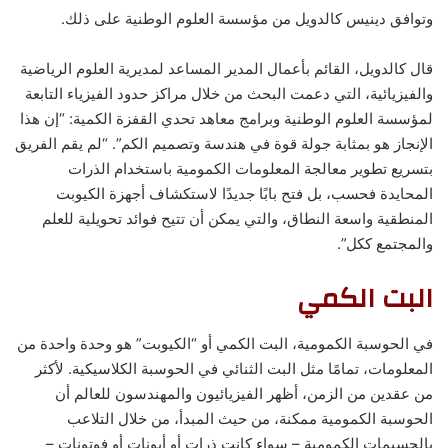
وتوافق دينيس كالدويل من مؤسسة العلوم الوطنية على ذلك.
قال كالدويل، القائم بأعمال المدير المساعد لمديرية العلوم الرياضية
والفيزيائية، التي دعمت البحث من خلال مراكز حدود الفيزياء التابعة
لمؤسسة العلوم الوطنية وبرامج معاهد تحدي القفزة الكمية: “إن هذا
الإنجاز هو بمثابة جولة قوة في هندسة وتصميم الكم”. “لم يقم الفريق
بتسريع تطوير معالجة المعلومات الكمومية باستخدام الذرات
المحايدة فحسب، بل فتح بابًا جديدًا لاستكشاف أجهزة الكيوبت
المنطقية واسعة النطاق، والتي يمكن أن تتيح فوائد تحويلية للعلم
والمجتمع ككل”.
البت الكمي
في الحوسبة الكمومية، البت الكمي أو “الكيوبت” هو وحدة واحدة من
المعلومات، تمامًا مثل البت الثنائي في الحوسبة الكلاسيكية. لأكثر
من عقدين من الزمن، أظهر الفيزيائيون والمهندسون للعالم أن
الحوسبة الكمومية ممكنة، من حيث المبدأ، من خلال التلاعب
بالجسيمات الكمومية – سواء كانت ذرات أو أيونات أو فوتونات –