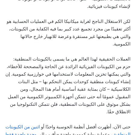
لإنشاء كيوبتات فيزيائية.
لكن الاستغلال الناجح لغرابة ميكانيكا الكم في العمليات الحسابية هو
أكثر تعقيدًا من مجرد تجميع عدد كبير بما فيه الكفاية من الكيوبتات،
والتي هي بطبيعتها غير مستقرة وعرضة للانهيار خارج حالاتها
الكمومية.
العملات الحقيقية لهذا العالم هي ما يسمى بالكيوبتات المنطقية:
حزم من الكيوبتات الفيزيائية الزائدة عن الحاجة والمصححة للأخطاء،
والتي يمكنها تخزين المعلومات لاستخدامها في خوارزمية كمومية. إن
إنشاء كيوبتات منطقية كوحدات يمكن التحكم بها – مثل البتات
الكلاسيكية – كان بمثابة عقبة أساسية أمام هذا المجال، ومن
المقبول عمومًا أنه حتى تتمكن أجهزة الكمبيوتر الكمومية من العمل
بشكل موثوق على الكيوبتات المنطقية، فلن تتمكن التكنولوجيا من
الانطلاق حقًا.
حتى الآن، أظهرت أفضل أنظمة الحوسبة واحدًا أو
اثنين من الكيوبتات
المنطقية
، وعملية بوابة كمومية واحدة – أقرب إلى
وحدة واحدة فقط