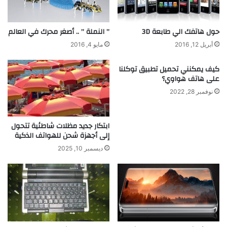
ي
ة
ت
ش
ص
ب
حول هاتفك الي طابعة 3D
” النملة ” .. أصغر محرك في العالم
ن
ك
أبريل 12, 2016
مايو 4, 2016
ي
ة
ف
ا
كيف يمكنني تحميل تطبيق توكلنا
ا
ل
على هاتف هواوي؟
ل
ا
نوفمبر 28, 2022
ن
ت
ج
ص
و
ا
ابتكار جديد مظلات شاطئية تتحول
م
ل
إلى أجهزة شحن للهواتف الذكية
ا
ت
ديسمبر 10, 2025
ا
ل
ن
ب
ا
ت
ي