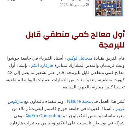
ديسمبر 10, 2025
أول معالج كمي منطقي قابل
للبرمجة
قام الفريق بقيادة
ميخائيل لوكين
، أستاذ الفيزياء في جامعة جوشوا
وبيث فريدمان والمدير المشارك لمبادرة
هارفارد الكم
، بإنشاء أول
معالج كمي منطقي قابل للبرمجة، قادر على تشفير ما يصل إلى 48
كيوبت منطقية، وتنفيذ مئات من العمليات. عمليات البوابة المنطقية،
تحسنا كبيرا مقارنة بالجهود السابقة.
نُشر هذا العمل في
مجلة Nature
، وتم تنفيذه بالتعاون مع
ماركوس
غرينر
، أستاذ الفيزياء في جامعة جورج فاسمر ليفريت؛ زملاء من
معهد ماساتشوستس للتكنولوجيا؛ و
QuEra Computing
، وهي
شركة في بوسطن تأسست على التكنولوجيا من مختبرات هارفارد.