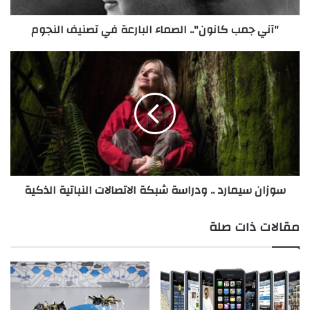
ا
"آني جمب كانون".. الصماء البارعة في تصنيف النجوم
ن
و
ن
س
"
و
.
ز
.
ا
ا
ن
ل
س
ص
ي
م
م
ا
ا
سوزان سيمارد .. ودراسة شبكة الاتصالات النباتية الذكية
ء
ر
ا
د
ل
.
مقالات ذات صلة
ب
.
ا
و
ر
د
ع
ر
ة
ا
ف
س