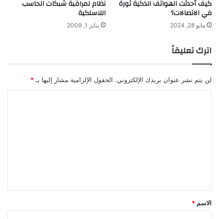
كيف أحدثت الهواتف الذكية ثورة
نظام لمراقبة شبكات الحاسب
ة
في الاتصالات؟
اللاسلكية
ا
ل
مايو 28, 2024
يناير 1, 2009
ذ
ك
اترك تعليقاً
ي
ة
لن يتم نشر عنوان بريدك الإلكتروني.
الحقول الإلزامية مشار إليها بـ
*
ا
ل
ت
ع
ل
ي
ق
*
الاسم
*