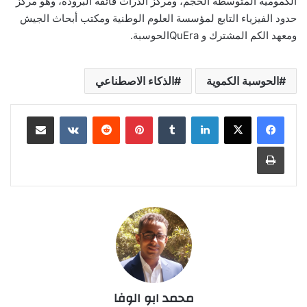
‏الكمومية المتوسطة الحجم، ومركز الذرات فائقة البرودة، ‏وهو مركز
حدود الفيزياء التابع لمؤسسة العلوم الوطنية ‏ومكتب أبحاث الجيش
ومعهد الكم المشترك وQuEra ‎الحوسبة.‏
الحوسبة الكموية
الذكاء الاصطناعي
لينكدإن
‏Tumblr
بينتيريست
‏Reddit
‏VKontakte
مشاركة عبر البريد
طباعة
محمد ابو الوفا