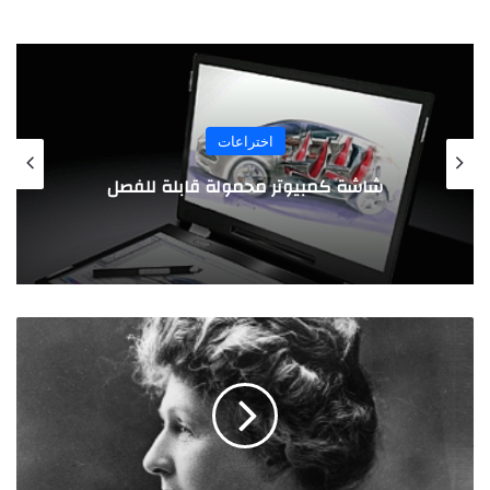
اختراعات
شاشة كمبيوتر محمولة قابلة للفصل
"
آ
ن
ي
ج
م
ب
ك